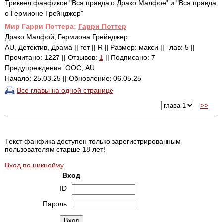
Триквел фанфиков "Вся правда о Драко Малфое" и "Вся правда
о Гермионе Грейнджер"
Mир Гарри Поттера:
Гарри Поттер
Драко Малфой, Гермиона Грейнджер
AU, Детектив, Драма || гет || R || Размер: макси || Глав: 5 ||
Прочитано: 1227 || Отзывов:
1
|| Подписано: 7
Предупреждения: ООС, AU
Начало: 25.03.25 || Обновление: 06.05.25
Все главы на одной странице
>>
Текст фанфика доступен только зарегистрированным
пользователям старше 18 лет!
Вход по никнейму
Вход
ID
Пароль