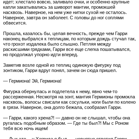
идет; хлестало вовсю, заливало очки, и особенно крупные
капли закатывались за шиворот мантии, промокшей
насквозь. Наверное, на нем уже нитки сухой не осталось.
Наверное, завтра он заболеет. С головы до ног соплями
обвесится.
Прошла, казалось бы, целая вечность, прежде чем Гарри
наконец выбрался к теплицам, по которым дождь стучал так,
что грохот издалека было слышно. Петляя между
раскисшими грядками, Гарри все еще слегка пошатывался,
но продолжал упорно идти вперед.
Заметив возле одной из теплиц одинокую фигурку под
зонтиком, Гарри вдруг понял, зачем он сюда пришел.
— Гермиона! Эй, Гермиона!
Фигурка обернулась и подлетела к нему, явно чем-то
рассерженная. Несмотря на зонт, мантия Гермионы промокла
насквозь, волосы свисали как сосульки, ноги были по колено
в грязи. Наверное, она долго бежала, сообразил Гарри.
— Гарри, какого хрена?! — давно он не слышал, чтобы она
ругалась подобным образом. — Где ты был?! Мы с Роном
тебя всю ночь ищем!
— Дык это… у Хагрида я был, — невнятно ответил Гарри.