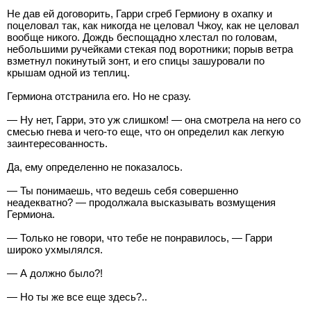
Не дав ей договорить, Гарри сгреб Гермиону в охапку и
поцеловал так, как никогда не целовал Чжоу, как не целовал
вообще никого. Дождь беспощадно хлестал по головам,
небольшими ручейками стекая под воротники; порыв ветра
взметнул покинутый зонт, и его спицы зашуровали по
крышам одной из теплиц.
Гермиона отстранила его. Но не сразу.
— Ну нет, Гарри, это уж слишком! — она смотрела на него со
смесью гнева и чего-то еще, что он определил как легкую
заинтересованность.
Да, ему определенно не показалось.
— Ты понимаешь, что ведешь себя совершенно
неадекватно? — продолжала высказывать возмущения
Гермиона.
— Только не говори, что тебе не понравилось, — Гарри
широко ухмылялся.
— А должно было?!
— Но ты же все еще здесь?..