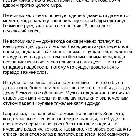
вдвоем против целого мира.
Не вспоминали они о поцелуе годичной давности даже в тот
момент, когда палатку заполнила музыка и Гарри протянул
Гермионе руку, увлекая в неторопливый, несколько
неуклюжий танец.
Не вспоминали — даже когда одновременно потянулись
навстречу друг другу и молча, без единого звука переплели
пальцы, подаваясь как можно ближе, ощущая тепло ладоней
и глядя друг на друга с тем особенным пониманием, когда
все невысказанные слова повисали в воздухе — и в них
отпадала надобность, потому что существовало нечто
гораздо важнее слов.
Их губы встретились всего на мгновение — и этого было
достаточно, более чем достаточно для того, чтобы дать друг
другу безмолвное обещание. Музыка продолжала литься из
старенькой магнитолы, а на крышу палатки с равномерным
стуком падали крупные тяжелые капли дождя.
Гарри знал, что волшебство момента не вечно. Знал, что,
когда замолкнет песня и расцепятся пальцы, все будет по-
прежнему: вернутся вопросы без ответов и задачи, не
имеющие решения, которых так много, что впору составлять
список; вернется холод в палатку, вернется необходимость