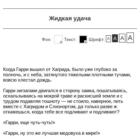
Жидкая удача
A
A
A
A
Фон:
Текст:
Шрифт:
Когда Гарри вышел от Хагрида, было уже глубоко за
полночь, и с неба, затянутого тяжелыми плотными тучами,
вовсю хлестал дождь.
Гарри зигзагами двигался в сторону замка, пошатываясь,
оскальзываясь на мокрой траве и раскисшей земле и с
трудом подавляя тошноту — не стоило, наверное, пить
вместе с Хагридом и Слизнортом, да только разве ж
откажешься, когда тебе все подливают и подливают?
«Гарри, еще чуть-чуть!»
«Гарри, ну это же лучшая медовуха в мире!»