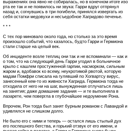
выражениях она явно не собиралась, но в конечном итоге изо
рта ее так и не появилось ни звука: Гарри вдруг отпрянул
назад и, согнувшись в три погибели, принялся извергать из
себя остатки медовухи и несъедобное Хагридово печенье.
* * *
С тех пор миновало около года, но столько за это время
произошло событий, что казалось, будто Гарри и Гермиона
стали старше на целый век.
Об инциденте возле теплиц они так и не вспоминали — как и
о том, что на следующий день Гарри угодил в больничное
крыло с кашлем простуженной гарпии, насморком, сильным
жаром и, вдобавок ко всему, неукротимой рвотой, которую
мадам Помфри списала на гулявший по Хогвартсу вирус,
занесенный кем-то из живности Хагрида. Гермиона тогда не
отходила от него ни на шаг, вынужденная отлучаться лишь
на занятия; даже домашние задания — и те выполняла в
лазарете, чем повергла в глубочайшее недоумение Рона.
Впрочем, Рон тогда был занят бурным романом с Лавандой и
удивлялся не слишком долго.
Не было его с ними и теперь — остался лишь стылый дух
его поспешного бегства, и горький отзвук от его имени, и
пустая койка в палатке, а Гарри и Гермиона снова были