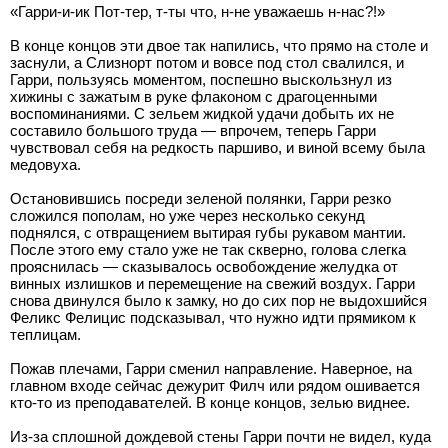
«Гарри-и-ик Пот-тер, т-ты что, н-не уважаешь н-нас?!»
В конце концов эти двое так напились, что прямо на столе и
заснули, а Слизнорт потом и вовсе под стол свалился, и
Гарри, пользуясь моментом, поспешно выскользнул из
хижины с зажатым в руке флаконом с драгоценными
воспоминаниями. С зельем жидкой удачи добыть их не
составило большого труда — впрочем, теперь Гарри
чувствовал себя на редкость паршиво, и виной всему была
медовуха.
Остановившись посреди зеленой полянки, Гарри резко
сложился пополам, но уже через несколько секунд
поднялся, с отвращением вытирая губы рукавом мантии.
После этого ему стало уже не так скверно, голова слегка
прояснилась — сказывалось освобождение желудка от
винных излишков и перемещение на свежий воздух. Гарри
снова двинулся было к замку, но до сих пор не выдохшийся
Феликс Фелицис подсказывал, что нужно идти прямиком к
теплицам.
Пожав плечами, Гарри сменил направление. Наверное, на
главном входе сейчас дежурит Филч или рядом ошивается
кто-то из преподавателей. В конце концов, зелью виднее.
Из-за сплошной дождевой стены Гарри почти не видел, куда