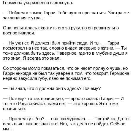
Гермиона укоризненно вздохнула.
— Пойдем в замок, Гарри. Тебе нужно проспаться. Завтра же
заклинания с утра…
Она попыталась схватить его за руку, но он решительно
воспротивился.
— Ну уж нет. Я должен был прийти сюда. И ты, — Гарри
посмотрел на нее так, словно видел впервые в жизни. — Ты
тоже должна быть здесь. Наверное, где-то в глубине души я
это знал. Я всегда это знал.
Со стороны могло показаться, что он несет полную чушь, но
Гарри никогда не был так уверен в том, что говорит. Гермиона
нервно закусила губу, явно не понимая его.
— Ты знал, что я должна быть здесь? Почему?
— Потому что так правильно, — просто сказал Гарри. — И
то, что Рона сейчас с нами нет, — это хорошо. Это тоже
правильно.
— При чем тут Рон? — она нахмурилась. — Постой-ка. Да ты
ведь пьян, как не знаю кто! Нет, так дело не пойдет. Сейчас
мы…