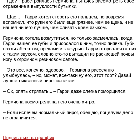
– Где? – расстроилась Гермиона, пытаясь рассмотреть свое
отражение в выпуклости бутылки.
– Щас... – Гарри хотел стереть его пальцем, но вовремя
вспомнил, что руки его были еще грязнее, чем ее щека, и не
нашел ничего лучше, чем слизать крем языком.
Гермиона хотела возмутиться, но только засмеялась, когда
Гарри нашел ее губы и присосался к ним, точно пиявка. Губы
пахли абсентом, орехами и глазурью. Гарри оторвался от них
с таким звуком, словно кто-то вытащил из раскисшей почвы
ногу в огромном резиновом сапоге.
– Это все, конечно, здорово, – Гермиона рассеянно
улыбнулась, – но, может, все-таки ну его, этот торт? Давай
лучше тыквенный пирог испечем.
– Ох, опять стряпать... – Гарри даже слегка поморщился.
Гермиона посмотрела на него очень хитро.
– Если испечем нормальный пирог, обещаю, поцелуем дело
не ограничится.
Подписаться на фанфик