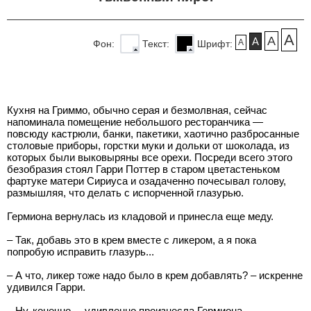
A
A
A
A
Фон:
Текст:
Шрифт:
Кухня на Гриммо, обычно серая и безмолвная, сейчас
напоминала помещение небольшого ресторанчика —
повсюду кастрюли, банки, пакетики, хаотично разбросанные
столовые приборы, горстки муки и дольки от шоколада, из
которых были выковыряны все орехи. Посреди всего этого
безобразия стоял Гарри Поттер в старом цветастеньком
фартуке матери Сириуса и озадаченно почесывал голову,
размышляя, что делать с испорченной глазурью.
Гермиона вернулась из кладовой и принесла еще меду.
– Так, добавь это в крем вместе с ликером, а я пока
попробую исправить глазурь...
– А что, ликер тоже надо было в крем добавлять? – искренне
удивился Гарри.
– Ну, конечно, – удивленно произнесла Гермиона.