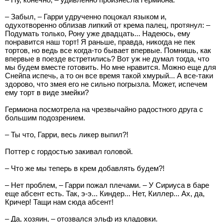
– Забыл, – Гарри удрученно поцокал языком и,
одухотворенно облизав липкий от крема палец, протянул: –
Подумать только, Рону уже двадцать... Надеюсь, ему
понравится наш торт! Я раньше, правда, никогда не пек
тортов, но ведь все когда-то бывает впервые. Помнишь, как
впервые в поезде встретились? Вот уж не думал тогда, что
мы будем вместе готовить. Но мне нравится. Можно еще для
Снейпа испечь, а то он все время такой хмурый... А все-таки
здорово, что змея его не сильно погрызла. Может, испечем
ему торт в виде змейки?
Гермиона посмотрела на чрезвычайно радостного друга с
большим подозрением.
– Ты что, Гарри, весь ликер выпил?!
Поттер с гордостью закивал головой.
– Что же мы теперь в крем добавлять будем?!
– Нет проблем, – Гарри пожал плечами. – У Сириуса в баре
еще абсент есть. Так, э-э... Киндер... Нет, Киллер... Ах, да,
Кричер! Тащи нам сюда абсент!
– Да, хозяин, – отозвался эльф из кладовки.