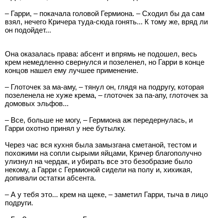
– Гарри, – покачала головой Гермиона. – Сходил бы да сам
взял, нечего Кричера туда-сюда гонять... К тому же, вряд ли
он подойдет...
Она оказалась права: абсент и впрямь не подошел, весь
крем немедленно свернулся и позеленел, но Гарри в конце
концов нашел ему лучшее применение.
– Глоточек за ма-аму, – тянул он, глядя на подругу, которая
позеленела не хуже крема, – глоточек за па-апу, глоточек за
домовых эльфов...
– Все, больше не могу, – Гермиона аж передернулась, и
Гарри охотно принял у нее бутылку.
Через час вся кухня была замызгана сметаной, тестом и
похожими на сопли сырыми яйцами, Кричер благополучно
улизнул на чердак, и убирать все это безобразие было
некому, а Гарри с Гермионой сидели на полу и, хихикая,
допивали остатки абсента.
– А у тебя это... крем на щеке, – заметил Гарри, тыча в лицо
подруги.