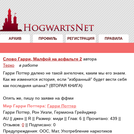
АРХИВ
ПРОФИЛЬ
РЕГИСТРАЦИЯ
ПРАВИЛА
Слово Гарри, Малфой на асфальте 2
автора
Терко
в работе
Гарри Поттер далеко не такой ангелочек, каким мы его знаем.
Как же изменится история, если "избранный" будет вести себя
как последняя шпана? (ВТОРАЯ КНИГА)
Опять же, пишу по заявке на ффми
Mир Гарри Поттера:
Гарри Поттер
Гарри Поттер, Рон Уизли, Гермиона Грейнджер
AU || джен || R || Размер: миди || Глав: 6 || Прочитано: 439 ||
Отзывов:
0
|| Подписано: 0
Предупреждения: ООС, Мат, Употребление наркотиков