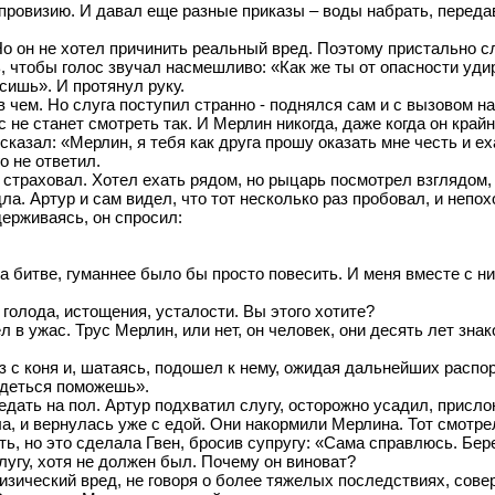
провизию. И давал еще разные приказы – воды набрать, передав
Но он не хотел причинить реальный вред. Поэтому пристально сл
ь, чтобы голос звучал насмешливо: «Как же ты от опасности уд
сишь». И протянул руку.
 чем. Но слуга поступил странно - поднялся сам и с вызовом н
 не станет смотреть так. И Мерлин никогда, даже когда он крайн
 сказал: «Мерлин, я тебя как друга прошу оказать мне честь и е
о не ответил.
страховал. Хотел ехать рядом, но рыцарь посмотрел взглядом, 
а. Артур и сам видел, что тот несколько раз пробовал, и непох
ерживаясь, он спросил:
на битве, гуманнее было бы просто повесить. И меня вместе с ни
 голода, истощения, усталости. Вы этого хотите?
л в ужас. Трус Мерлин, или нет, он человек, они десять лет знак
.
с коня и, шатаясь, подошел к нему, ожидая дальнейших распор
здеться поможешь».
дать на пол. Артур подхватил слугу, осторожно усадил, прислон
ла, и вернулась уже с едой. Они накормили Мерлина. Тот смотре
ть, но это сделала Гвен, бросив супругу: «Сама справлюсь. Бер
лугу, хотя не должен был. Почему он виноват?
зический вред, не говоря о более тяжелых последствиях, совер