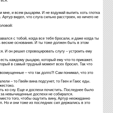
ться.
и мне, и всем рыцарям. И не вздумай выпить хоть глотка
 Артур видел, что слуга сильно расстроен, но ничего не
оловой:
авался с тобой, когда все тебя бросали, и даже когда ты
ь веские основания. И ты тоже должен быть в этом
ся. И он решил спровоцировать слугу – устроить ему
 есть каждому рыцарю, который ему что-то прикажет.
оторый в самый трудный момент всех бросил. Так что
возмущенные – что так долго?! Сам понимал, что это
лели – то Гвейн вина подсунет, то Гвен и Гаюс еды.
жестоко.
ть ко сну. Еще и доспехи почистить. Последнее было
ть за невычищенные доспехи не собирался.
место того, чтобы ощутить вину, Артур неожиданно
л. Но и они тоже из последних сил держались в это