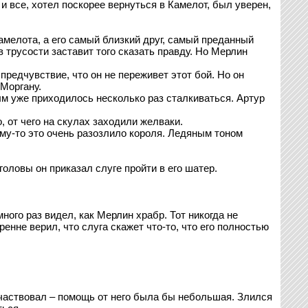
 и все, хотел поскорее вернуться в Камелот, был уверен,
амелота, а его самый близкий друг, самый преданный
 трусости заставит того сказать правду. Но Мерлин
предчувствие, что он не переживет этот бой. Но он
Моргану.
ым уже приходилось несколько раз сталкиваться. Артур
, от чего на скулах заходили желваки.
ему-то это очень разозлило короля. Ледяным тоном
головы он приказал слуге пройти в его шатер.
ного раз видел, как Мерлин храбр. Тот никогда не
ренне верил, что слуга скажет что-то, что его полностью
 участвовал – помощь от него была бы небольшая. Злился