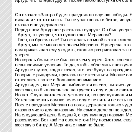
Артур, что потерял друга. После такого поступка он бо
Он сказал: «Завтра будет праздник по случаю победы. Я
вина или что-то съесть. Ты не участвовал в битве, испуг
сказал и не удержал его.
Перед сном Артур все рассказал супруге. Он был уверен,
- Артур, ты уверен, что нужно так с Мерлином?
- Гвен, он бросил нас! Ты осталась со мной в этот тяжел
- Артур, мы же много лет знаем Мерлина. Я уверена, что 
сам приказывал ему уходить, сколько раз рисковал за т
уверен.
Но король больше не был ни в чем уверен. Хотя, конечно
невыносимые условия. Тогда, чтобы облегчить свою учас
Артур не шутил, когда сказал, что все будут на праздни
Говорил с рыцарями, приказал не стесняться. Многие са
отнеслись к затее с большим пониманием.
Артур видел, как Мерлин выбивается из сил, пытаясь ус
жестоко, но был очень зол на трусость слуги, да и счита
Но нет. Слуга шатался от усталости, но прислуживал и м
Хотел запретить сам же велел слуге не пить и не есть н
После праздника Мерлин на ногах держался только чудом
сказано чисто для наказания. На самом деле он не ждал,
На следующий день бледный, с кругами под глазами, Ме
разозлился. Вот как! На своем стоит! Ну посмотрим, ско
жестокую битву. А Мерлина с ними не было.