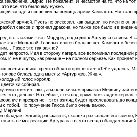
ка заключена, Эмрис. Не пожалей». И несмотря на то, что на то
 это все, что было ему нужно.
зящей засаде и поспешил на помощь армии Камелота. Настало в
ажеской армией. Пусть не рисковал, как рыцари, но именно он в
 разбил саксов и прогнал дракона, но также все было и в видени
ред его глазами – вот Мордред подходит к Артуру со спины. В 
чается с Морганой. Главных врагов больше нет, Камелот в безоп
 ним… Разве это так важно?
дет непросто. Идя в сторону лагеря, все вспоминал последний р
м. И не в шутку, как раньше – на полном серьезе. Как пройдет 
л воспитанника, крепко обнял и прошептал: «Тебе удалось, Ме
 голове билась одна мысль: «Артур жив. Жив.».
холодный голос короля:
е цветочки собирал.
змутимо ответил Гаюс, а король кивком приказал Мерлину зайти 
я, что дальше. Но сейчас, стоя под прямым взглядом короля, ч
арование и презрение – этот взгляд будет преследовать до конц
м с тобой. Но поручение Гаюса было очень важно.
у, Мерлин!
он обладает магией, рассказать, сколько раз спасал его самого,
ставить не мог реакцию Артура на то, что всегда обладал магие