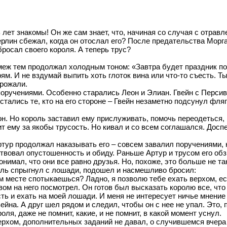
 лет знакомы! Он же сам знает, что, начиная со случая с отрав
ерлин сбежал, когда он отослал его? После предательства Морг
росал своего короля. А теперь трус?
 меж тем продолжал холодным тоном: «Завтра будет праздник п
м. И не вздумай выпить хоть глоток вина или что-то съесть. Ты
дрожали.
поручениями. Особенно старались Леон и Элиан. Гвейн с Персив
тались те, кто на его стороне – Гвейн незаметно подсунул фля
н. Но король заставил ему прислуживать, помочь переодеться, 
т ему за якобы трусость. Но кивал и со всем соглашался. Доспе
ртур продолжал наказывать его – совсем завалил поручениями, 
твовал опустошенность и обиду. Раньше Артур и трусом его обз
онимал, что они все равно друзья. Но, похоже, это больше не та
оль спрыгнул с лошади, подошел и насмешливо бросил:
ом месте спотыкаешься? Ладно, я позволю тебе ехать верхом, е
ом на него посмотрел. Он готов был высказать королю все, что
сть и ехать на моей лошади. И меня не интересует ничье мнение 
йна. А друг шел рядом и следил, чтобы он с нее не упал. Это, п
я, даже не помнит, какие, и не помнит, в какой момент уснул.
рхом, дополнительных заданий не давал, о случившемся вчера н