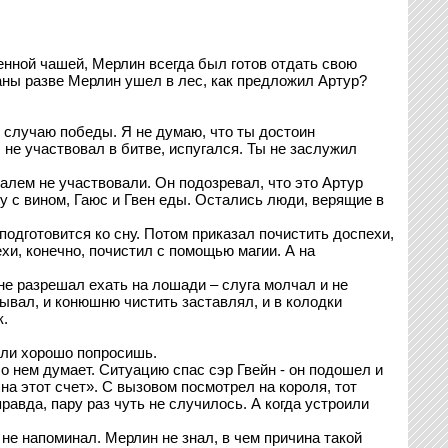
ленной чашей, Мерлин всегда был готов отдать свою
аны разве Мерлин ушел в лес, как предложил Артур?
о случаю победы. Я не думаю, что ты достоин
 не участвовал в битве, испугался. Ты не заслужил
алем не участвовали. Он подозревал, что это Артур
гу с вином, Гаюс и Гвен еды. Остались люди, верящие в
подготовится ко сну. Потом приказал почистить доспехи,
хи, конечно, почистил с помощью магии. А на
не разрешал ехать на лошади – слуга молчал и не
ывал, и конюшню чистить заставлял, и в колодки
к.
сли хорошо попросишь.
 о нем думает. Ситуацию спас сэр Гвейн - он подошел и
на этот счет». С вызовом посмотрел на короля, тот
равда, пару раз чуть не случилось. А когда устроили
е напоминал. Мерлин не знал, в чем причина такой