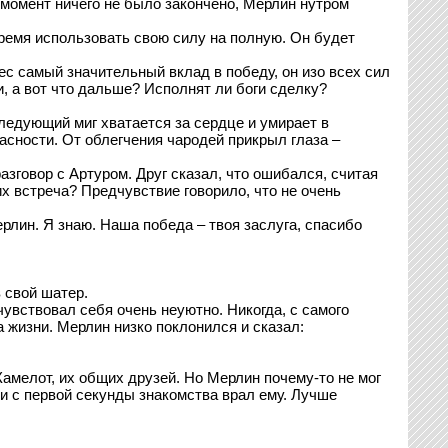
т момент ничего не было закончено, Мерлин нутром
ремя использовать свою силу на полную. Он будет
нес самый значительный вклад в победу, он изо всех сил
и, а вот что дальше? Исполнят ли боги сделку?
следующий миг хватается за сердце и умирает в
асности. От облегчения чародей прикрыл глаза –
азговор с Артуром. Друг сказал, что ошибался, считая
их встреча? Предчувствие говорило, что не очень
рлин. Я знаю. Наша победа – твоя заслуга, спасибо
в свой шатер.
увствовал себя очень неуютно. Никогда, с самого
а жизни. Мерлин низко поклонился и сказал:
 Камелот, их общих друзей. Но Мерлин почему-то не мог
й и с первой секунды знакомства врал ему. Лучше