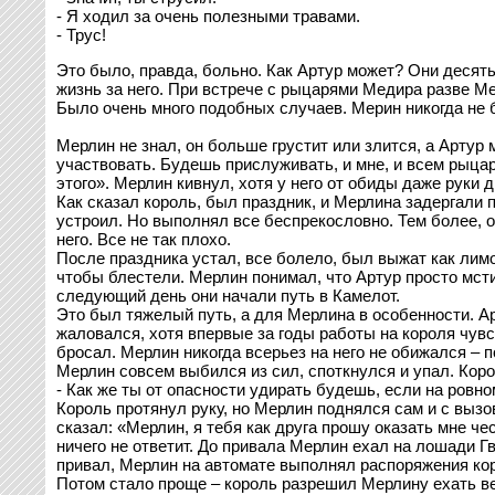
- Я ходил за очень полезными травами.
- Трус!
Это было, правда, больно. Как Артур может? Они десять
жизнь за него. При встрече с рыцарями Медира разве М
Было очень много подобных случаев. Мерин никогда не б
Мерлин не знал, он больше грустит или злится, а Артур
участвовать. Будешь прислуживать, и мне, и всем рыцаря
этого». Мерлин кивнул, хотя у него от обиды даже руки 
Как сказал король, был праздник, и Мерлина задергали 
устроил. Но выполнял все беспрекословно. Тем более, ос
него. Все не так плохо.
После праздника устал, все болело, был выжат как лимо
чтобы блестели. Мерлин понимал, что Артур просто мсти
следующий день они начали путь в Камелот.
Это был тяжелый путь, а для Мерлина в особенности. А
жаловался, хотя впервые за годы работы на короля чувс
бросал. Мерлин никогда всерьез на него не обижался – п
Мерлин совсем выбился из сил, споткнулся и упал. Кор
- Как же ты от опасности удирать будешь, если на ровн
Король протянул руку, но Мерлин поднялся сам и с вызов
сказал: «Мерлин, я тебя как друга прошу оказать мне че
ничего не ответит. До привала Мерлин ехал на лошади Гве
привал, Мерлин на автомате выполнял распоряжения корол
Потом стало проще – король разрешил Мерлину ехать ве