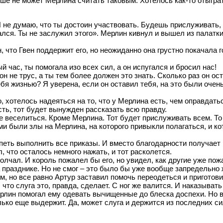
льше не может Мерлина считать таковым. Хотелось как-то отыгра
 не думаю, что ты достоин участвовать. Будешь прислуживать, 
ался. Ты не заслужил этого». Мерлин кивнул и вышел из палатки.
 что Гвен поддержит его, но неожиданно она грустно покачала г
ый час, ты помогала изо всех сил, а он испугался и бросил нас!
он не трус, а ты тем более должен это знать. Сколько раз он ост
ебя жизнью? Я уверена, если он оставил тебя, на это были очен
, хотелось надеяться на то, что у Мерлина есть, чем оправдать
ть, тот будет вынужден рассказать всю правду.
ке веселиться. Кроме Мерлина. Тот будет прислуживать всем. То
ми были злы на Мерлина, на которого привыкли полагаться, и к
петь выполнить все приказы. И вместо благодарности получает 
л, что осталось немного нажать, и тот расколется.
олчал. И король пожалел бы его, но увидел, как другие уже пожа
а празднике. Но не смог – это было бы уже вообще запредельно 
, но все равно Артур заставил помочь переодеться и приготови
 что слуга это, правда, сделает. С ног же валится. И наказыва
рлин помогал ему одевать вычищенные до блеска доспехи. Но в
лько еще выдержит. Да, может слуга и держится из последних си