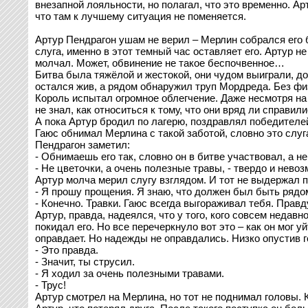
внезапной лояльности, но полагал, что это временно. Ар
что там к лучшему ситуация не поменяется.
Артур Пендрагон ушам не верил – Мерлин собрался его б
слуга, именно в этот темный час оставляет его. Артур н
молчал. Может, обвинение не такое беспочвенное…
Битва была тяжёлой и жестокой, они чудом выиграли, до
остался жив, а рядом обнаружил труп Мордреда. Без физ
Король испытал огромное облегчение. Даже несмотря на 
не знал, как относиться к тому, что они вряд ли справи
А пока Артур бродил по лагерю, поздравлял победителей,
Гаюс обнимал Мерлина с такой заботой, словно это слуг
Пендрагон заметил:
- Обнимаешь его так, словно он в битве участвовал, а н
- Не цветочки, а очень полезные травы, - твердо и нево
Артур молча мерил слугу взглядом. И тот не выдержал п
- Я прошу прощения. Я знаю, что должен был быть рядо
- Конечно. Травки. Гаюс всегда выгораживал тебя. Правд
Артур, правда, надеялся, что у того, кого совсем недав
покидал его. Но все перечеркнуло вот это – как он мог 
оправдает. Но надежды не оправдались. Низко опустив 
- Это правда.
- Значит, ты струсил.
- Я ходил за очень полезными травами.
- Трус!
Артур смотрел на Мерлина, но тот не поднимал головы. 