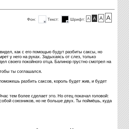
A
A
A
A
Фон:
Текст:
Шрифт:
 видел, как с его помощью будут разбиты саксы, но
рет у него на руках. Задыхаясь от слез, только
дел своего покойного отца. Балинор грустно смотрел на
чтобы ты соглашался.
 поможешь разбить саксов, король будет жив, и будет
час тем более сделает это. Но отец покачал головой:
 собой союзников, но не больше двух. Ты поймёшь, куда
.