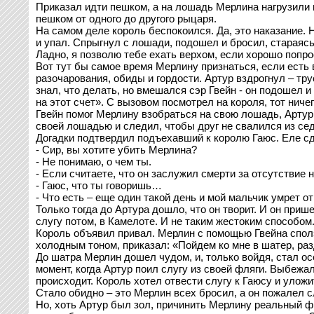
Приказал идти пешком, а на лошадь Мерлина нагрузили 
пешком от одного до другого рыцаря.
На самом деле король беспокоился. Да, это наказание. 
и упал. Спрыгнул с лошади, подошел и бросил, стараяс
Ладно, я позволю тебе ехать верхом, если хорошо попро
Вот тут бы самое время Мерлину признаться, если есть в
разочарования, обиды и гордости. Артур вздрогнул – трус
знал, что делать, но вмешался сэр Гвейн - он подошел и
на этот счет». С вызовом посмотрел на короля, тот ничег
Гвейн помог Мерлину взобраться на свою лошадь, Артур 
своей лошадью и следил, чтобы друг не свалился из седл
Догадки подтвердил подъехавший к королю Гаюс. Еле сд
- Сир, вы хотите убить Мерлина?
- Не понимаю, о чем ты.
- Если считаете, что он заслужил смерти за отсутствие 
- Гаюс, что ты говоришь…
- Что есть – еще один такой день и мой мальчик умрет от
Только тогда до Артура дошло, что он творит. И он прише
слугу потом, в Камелоте. И не таким жестоким способом
Король объявил привал. Мерлин с помощью Гвейна сполз 
холодным тоном, приказал: «Пойдем ко мне в шатер, ра
До шатра Мерлин дошел чудом, и, только войдя, стал осе
момент, когда Артур поил слугу из своей фляги. Выбежа
происходит. Король хотел отвести слугу к Гаюсу и уложи
Стало обидно – это Мерлин всех бросил, а он пожалел с
Но, хоть Артур был зол, причинить Мерлину реальный фи