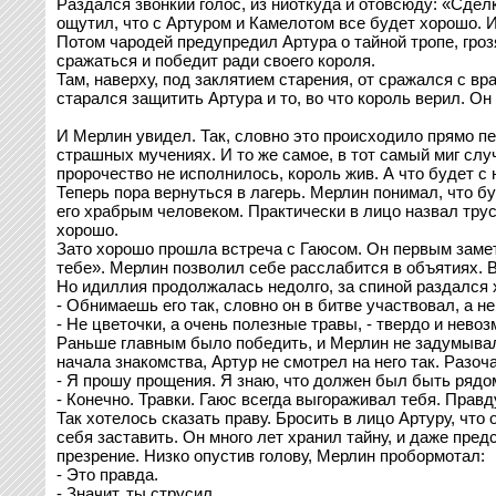
Раздался звонкий голос, из ниоткуда и отовсюду: «Сдел
ощутил, что с Артуром и Камелотом все будет хорошо. И
Потом чародей предупредил Артура о тайной тропе, гро
сражаться и победит ради своего короля.
Там, наверху, под заклятием старения, от сражался с вр
старался защитить Артура и то, во что король верил. Он
И Мерлин увидел. Так, словно это происходило прямо пе
страшных мучениях. И то же самое, в тот самый миг слу
пророчество не исполнилось, король жив. А что будет с
Теперь пора вернуться в лагерь. Мерлин понимал, что бу
его храбрым человеком. Практически в лицо назвал трусо
хорошо.
Зато хорошо прошла встреча с Гаюсом. Он первым замети
тебе». Мерлин позволил себе расслабится в объятиях. В
Но идиллия продолжалась недолго, за спиной раздался 
- Обнимаешь его так, словно он в битве участвовал, а н
- Не цветочки, а очень полезные травы, - твердо и нево
Раньше главным было победить, и Мерлин не задумывалс
начала знакомства, Артур не смотрел на него так. Разоч
- Я прошу прощения. Я знаю, что должен был быть рядо
- Конечно. Травки. Гаюс всегда выгораживал тебя. Правд
Так хотелось сказать праву. Бросить в лицо Артуру, что 
себя заставить. Он много лет хранил тайну, и даже пред
презрение. Низко опустив голову, Мерлин пробормотал:
- Это правда.
- Значит, ты струсил.