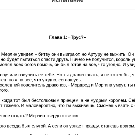
Глава 1: «Трус?»
о Мерлин увидел – битву они выиграют, но Артуру не выжить. Он
о будет пытаться спасти друга. Ничего не получится, король ум
олял всех богов помочь, он был готов на все, что угодно. И уви
оручили озвучить ее тебе. Но ты должен знать, я не хотел бы, 
ц, но я на все, что угодно, соглашусь.
дпоследний повелитель драконов, - Мордред и Моргана умрут, ты
того.
, когда тот был бестолковым принцем, а не мудрым королем. Сей
дет тяжело. И маловероятно, что ты выживешь. Сможешь взять с
и все отдать? Мерлин твердо ответил:
ого всегда был слугой. А если он узнает правду, станешь врагом