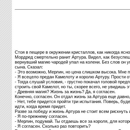
Стоя в пещере в окружении кристаллов, как никогда ясн
Мордред смертельно ранит Артура. Видел, как безуспешн
вернувший магию чародей упал на колени. Без слов он ум
сына. Сказал:
- Это возможно, Мерлин, но цена слишком высока. Мне п
- Я всецело предан Камелоту и королю Артуру. Прости оте
- Тогда слушай условия, - грустно покачал головой пре
строить свой Камелот, но ты, скорее всего, не увидишь э
- Древняя магия? Жизнь за жизнь? Да, я согласен.
Конечно, согласен. Он отдал жизнь за Артура еще давно
- Нет, тебе придется пройти три испытания. Поверь, бу
идти, когда время придет.
Разве за победу и жизнь Артура не стоит всем рискнуть 
- Я по-прежнему согласен.
- Мерлин, подумай. Ты отдаешь все за короля, для котор
- Я согласен. Сколько раз повторить?