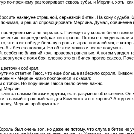
тур по-прежнему разговаривает сквозь зубы, и Мерлин, хоть, как
росить накануне страшной, серьезной битвы. На кону судьба К
е понимал, и решил спровоцировать Мерлина. Думал, обвинение в
 последнего мига не верилось. Почему-то у короля было тяжкое 
ических повреждений, как ни странно. Потом его люди нашли и 
то, что в их победе большую роль сыграл пожилой маг, с котор
лись бы без его помощи. Но об этом можно и после подумать.
 особенно ближний круг, проверял раненных. А потом увидел то
а вернулся с поля боя, словно это он бился против саксов. Поч
е цветочки собирал.
змутимо ответил Гаюс, что еще больше взбесило короля. Кивком 
ервым - Мерлин низко поклонился и сказал:
м с тобой. Но поручение Гаюса было очень важно.
у, Мерлин!
но считал самым близким другом, есть разумное объяснение. Он м
уйти в самый страшный час для Камелота и его короля? Артур иск
голову, Мерлин пробормотал:
Король был очень зол, но даже не потому, что слуга в битве не