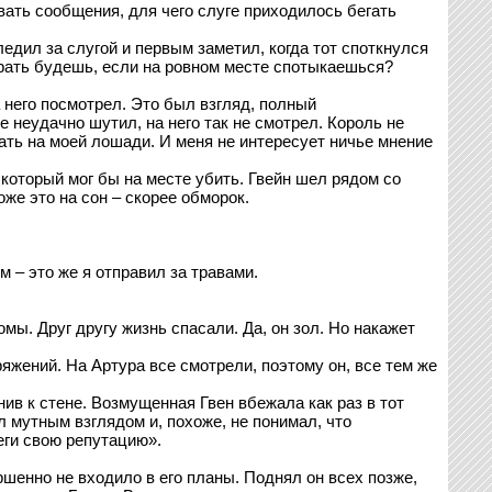
ать сообщения, для чего слуге приходилось бегать
едил за слугой и первым заметил, когда тот споткнулся
ирать будешь, если на ровном месте спотыкаешься?
а него посмотрел. Это был взгляд, полный
е неудачно шутил, на него так не смотрел. Король не
хать на моей лошади. И меня не интересует ничье мнение
который мог бы на месте убить. Гвейн шел рядом со
оже это на сон – скорее обморок.
м – это же я отправил за травами.
омы. Друг другу жизнь спасали. Да, он зол. Но накажет
яжений. На Артура все смотрели, поэтому он, все тем же
ив к стене. Возмущенная Гвен вбежала как раз в тот
л мутным взглядом и, похоже, не понимал, что
еги свою репутацию».
шенно не входило в его планы. Поднял он всех позже,