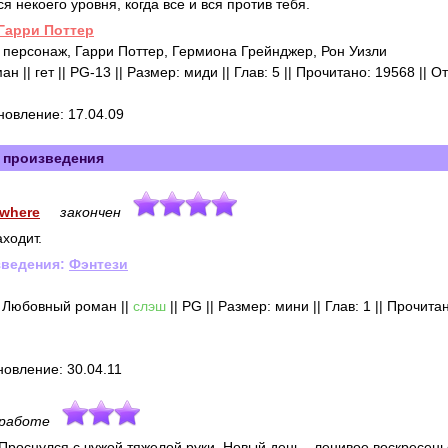
 некоего уровня, когда все и вся против тебя.
Гарри Поттер
персонаж, Гарри Поттер, Гермиона Грейнджер, Рон Уизли
|| гет || PG-13 || Размер: миди || Глав: 5 || Прочитано: 19568 || О
бновление: 17.04.09
 произведения
ywhere
закончен
аходит.
зведения:
Фэнтези
 Любовный роман ||
слэш
|| PG || Размер: мини || Глав: 1 || Прочита
новление: 30.04.11
 работе
 Проснулся с чужой тяжелой руки. Новый день - ленивое воскресен