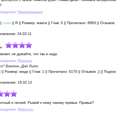
?
зведения:
Приключения
||
слэш
|| R || Размер: макси || Глав: 5 || Прочитано: 8959 || Отзывов
новление: 24.03.11
ен
вожит, не думайте, что так и надо.
зведения:
Рассказ
с\" Бэнтон
,
Дэй Литс
 || Размер: миди || Глав: 1 || Прочитано: 5170 || Отзывов:
3
|| Подпи
бновление: 19.02.12
ботный и легкий. Рыжий к нему такому привык. Привык?
зведения:
Повесть