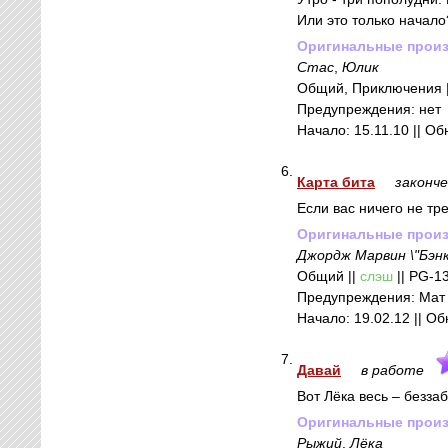
Или это только начало
Оригинальные прои
Стас
,
Юлик
Общий, Приключения 
Предупреждения: нет
Начало: 15.11.10 || Об
6.
Карта бита
законч
Если вас ничего не тре
Оригинальные прои
Джордж Марвин \"Бэнк
Общий ||
слэш
|| PG-13
Предупреждения: Мат
Начало: 19.02.12 || О
7.
Давай
в работе
Вот Лёка весь – безза
Оригинальные прои
Рыжий
,
Лёка