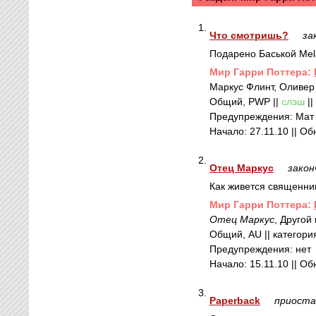
1.
Что смотришь?
за
Подарено Баськой Mel
Mир Гарри Поттера:
Маркус Флинт, Оливер
Общий, PWP ||
слэш
||
Предупреждения: Мат
Начало: 27.11.10 || Об
2.
Отец Маркус
закон
Как живется священник
Mир Гарри Поттера:
Отец Маркус
, Другой
Общий, AU || категория
Предупреждения: нет
Начало: 15.11.10 || Об
3.
Paperback
приоста