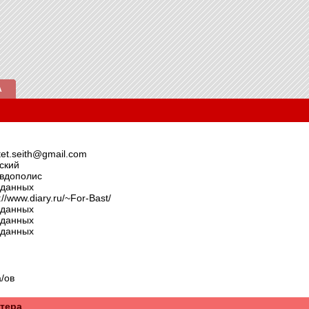
А
tet.seith@gmail.com
ский
вдополис
 данных
://www.diary.ru/~For-Bast/
 данных
 данных
 данных
/ов
ттера