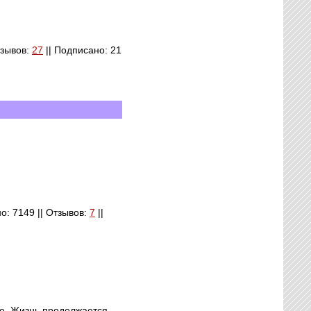
тзывов:
27
|| Подписано: 21
но: 7149 || Отзывов:
7
||
ье. Жизнь продолжается.