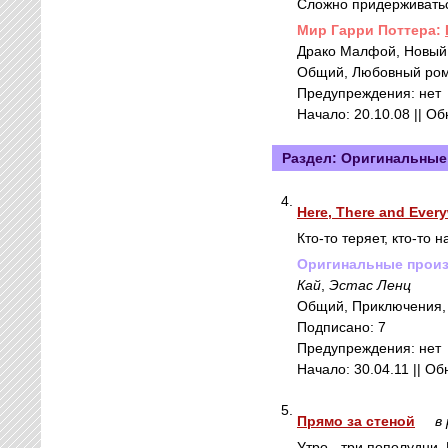
Сложно придерживаться
Mир Гарри Поттера:
Драко Малфой, Новый 
Общий, Любовный роман 
Предупреждения: нет
Начало: 20.10.08 || О
Раздел: Оригинальные
4.
Here, There and Ever
Кто-то теряет, кто-то н
Оригинальные прои
Кай
,
Эстас Ленц
Общий, Приключения,
Подписано: 7
Предупреждения: нет
Начало: 30.04.11 || Об
5.
Прямо за стеной
в
Утро - три пополудни.