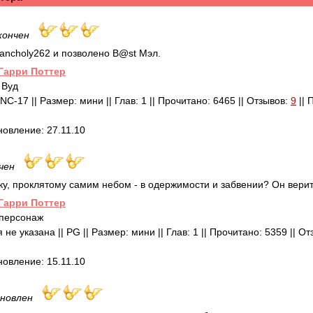
кончен
ancholy262 и позволено B@st Мэл.
Гарри Поттер
 Вуд
 NC-17 || Размер: мини || Глав: 1 || Прочитано: 6465 || Отзывов:
9
|| 
новление: 27.11.10
чен
у, проклятому самим небом - в одержимости и забвении? Он верит
Гарри Поттер
 персонаж
 не указана || PG || Размер: мини || Глав: 1 || Прочитано: 5359 || О
новление: 15.11.10
новлен