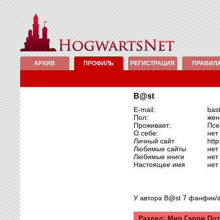
АРХИВ
ПРОФИЛЬ
РЕГИСТРАЦИЯ
ПРАВИЛ
B@st
E-mail:
bas
Пол:
жен
Проживает:
Псе
О себе:
нет
Личный сайт
http
Любимые сайты
нет
Любимые книги
нет
Настоящее имя
нет
У автора B@st 7 фанфик/а
Раздел: Mир Гарри По