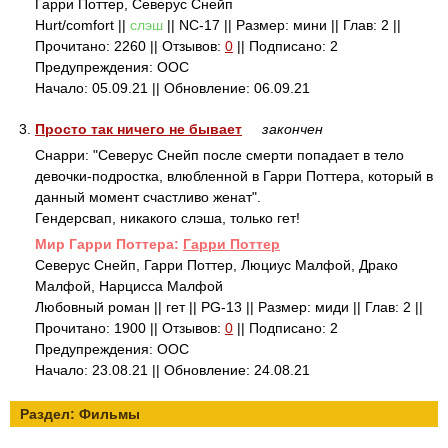
Гарри Поттер, Северус Снейп
Hurt/comfort ||
слэш
|| NC-17 || Размер: мини || Глав: 2 ||
Прочитано: 2260 || Отзывов:
0
|| Подписано: 2
Предупреждения: ООС
Начало: 05.09.21 || Обновление: 06.09.21
3.
Просто так ничего не бывает
закончен
Снарри: "Северус Снейп после смерти попадает в тело
девочки-подростка, влюбленной в Гарри Поттера, который в
данный момент счастливо женат".
Гендерсвап, никакого слэша, только гет!
Mир Гарри Поттера:
Гарри Поттер
Северус Снейп, Гарри Поттер, Люциус Малфой, Драко
Малфой, Нарцисса Малфой
Любовный роман || гет || PG-13 || Размер: миди || Глав: 2 ||
Прочитано: 1900 || Отзывов:
0
|| Подписано: 2
Предупреждения: ООС
Начало: 23.08.21 || Обновление: 24.08.21
Раздел: Фильмы