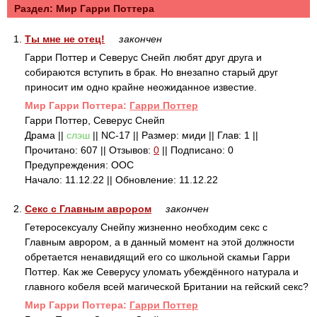
Раздел: Mир Гарри Поттера
1.
Ты мне не отец!
закончен
Гарри Поттер и Северус Снейп любят друг друга и
собираются вступить в брак. Но внезапно старый друг
приносит им одно крайне неожиданное известие.
Mир Гарри Поттера:
Гарри Поттер
Гарри Поттер, Северус Снейп
Драма ||
слэш
|| NC-17 || Размер: миди || Глав: 1 ||
Прочитано: 607 || Отзывов:
0
|| Подписано: 0
Предупреждения: ООС
Начало: 11.12.22 || Обновление: 11.12.22
2.
Секс с Главным аврором
закончен
Гетеросексуалу Снейпу жизненно необходим секс с
Главным аврором, а в данный момент на этой должности
обретается ненавидящий его со школьной скамьи Гарри
Поттер. Как же Северусу уломать убеждённого натурала и
главного кобеля всей магической Британии на гейский секс?
Mир Гарри Поттера:
Гарри Поттер