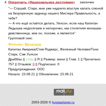
4.
Опорочить «Национальное достояние»
закончен
"— Слушай, Старк, мне уже надоело впустую капать слюной
на безупречную задницу нашего Мистера Правильность, а
тебе?
— А что ещё остаётся делать, Уилсон, если наш Капитан
Ледышка недосягаем и непорочен, как столетняя монашка-
девственница, кем он, похоже, и является".
Групповой секс.
Фильмы:
Мстители
Капитан Америка/Стив Роджерс, Железный Человек/Тони
Старк,
Сэм Уилсон
Драбблы ||
слэш
|| R || Размер: мини || Глав: 1 || Прочитано:
757 || Отзывов:
0
|| Подписано: 0
Предупреждения: ООС
Начало: 23.08.21 || Обновление: 23.08.21
2003-2026 ©
hogwartsnet.ru