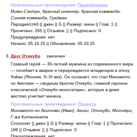
Оригинальные произведения:
Приключения
Мими-Сэнтри
,
Красный инженер
,
Красная комманда
,
Синняя комманда
,
Грейман
Пародия/стёб || джен || G || Размер: мини || Глав: 1 ||
Прочитано: 265 || Отзывов:
0
|| Подписано: 0
Предупреждения: нет
Начало: 05.10.25 || Обновление: 05.10.25
3.
Друг Отикубо
закончен
Главный герой — 30-летний мужчина из современного мира
— погибает в аварии и перерождается младенцем в эпоху
Хэйан (Япония, X–XI век). Он осознает, что стал Минамото-
но Акитоми — сводным братом Отикубо, главной героини
классической «Отикубо-моногатари», которую в доме
жестоко угнетает мачеха.
Оригинальные произведения:
Повесть
Минамото-но Акитоми (Иван)
,
Акоги
,
Отикубо
,
Митиёри
,
Г-жа Китаноката
Crossover || джен || G || Размер: мини || Глав: 1 || Прочитано:
188 || Отзывов:
0
|| Подписано: 0
Предупреждения: нет