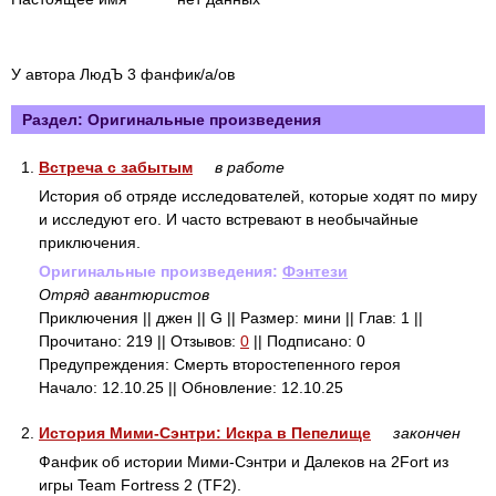
У автора ЛюдЪ 3 фанфик/а/ов
Раздел: Оригинальные произведения
1.
Встреча с забытым
в работе
История об отряде исследователей, которые ходят по миру
и исследуют его. И часто встревают в необычайные
приключения.
Оригинальные произведения:
Фэнтези
Отряд авантюристов
Приключения || джен || G || Размер: мини || Глав: 1 ||
Прочитано: 219 || Отзывов:
0
|| Подписано: 0
Предупреждения: Смерть второстепенного героя
Начало: 12.10.25 || Обновление: 12.10.25
2.
История Мими-Сэнтри: Искра в Пепелище
закончен
Фанфик об истории Мими-Сэнтри и Далеков на 2Fort из
игры Team Fortress 2 (TF2).