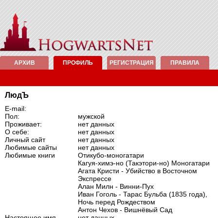
АРХИВ
ПРОФИЛЬ
РЕГИСТРАЦИЯ
ПРАВИЛА
ЛюдЪ
E-mail:
Пол:
мужской
Проживает:
нет данных
О себе:
нет данных
Личный сайт
нет данных
Любимые сайты
нет данных
Любимые книги
Отикубо-моногатари
Кагуя-химэ-но (Такэтори-но) Моногатари
Агата Кристи - Убийство в Восточном
Экспрессе
Алан Милн - Винни-Пух
Иван Гоголь - Тарас Бульба (1835 года),
Ночь перед Рождеством
Антон Чехов - Вишнёвый Сад
Настоящее имя
нет данных