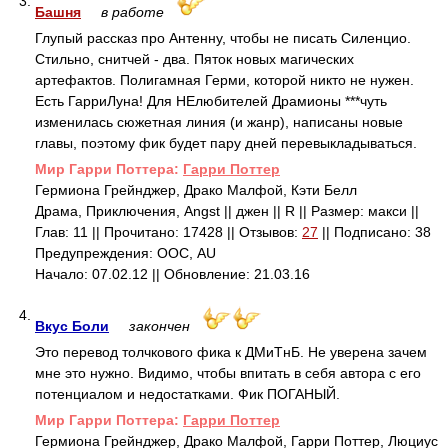
3.
Башня
в работе
Глупый рассказ про Антенну, чтобы не писать Силенцио.
Стильно, снитчей - два. Пяток новых магических
артефактов. Полигамная Герми, которой никто не нужен.
Есть ГарриЛуна! Для НЕлюбителей Драмионы ***чуть
изменилась сюжетная линия (и жанр), написаны новые
главы, поэтому фик будет пару дней перевыкладываться.
Mир Гарри Поттера:
Гарри Поттер
Гермиона Грейнджер, Драко Малфой, Кэти Белл
Драма, Приключения, Angst || джен || R || Размер: макси ||
Глав: 11 || Прочитано: 17428 || Отзывов:
27
|| Подписано: 38
Предупреждения: ООС, AU
Начало: 07.02.12 || Обновление: 21.03.16
4.
Вкус Боли
закончен
Это перевод толчкового фика к ДМиТнБ. Не уверена зачем
мне это нужно. Видимо, чтобы впитать в себя автора с его
потенциалом и недостатками. Фик ПОГАНЫЙ.
Mир Гарри Поттера:
Гарри Поттер
Гермиона Грейнджер, Драко Малфой, Гарри Поттер, Люциус