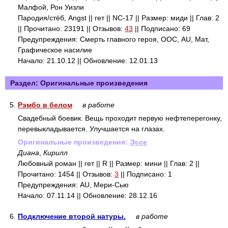
Малфой, Рон Уизли
Пародия/стёб, Angst || гет || NC-17 || Размер: миди || Глав: 2
|| Прочитано: 23191 || Отзывов:
43
|| Подписано: 69
Предупреждения: Смерть главного героя, ООС, AU, Мат,
Графическое насилие
Начало: 21.10.12 || Обновление: 12.01.13
Раздел: Оригинальные произведения
5.
Рэмбо в белом
в работе
Свадебный боевик. Вещь проходит первую нефтеперегонку,
перевыкладывается. Улучшается на глазах.
Оригинальные произведения:
Эссе
Диана
,
Кирилл
Любовный роман || гет || R || Размер: мини || Глав: 2 ||
Прочитано: 1454 || Отзывов:
3
|| Подписано: 1
Предупреждения: AU, Мери-Сью
Начало: 07.11.14 || Обновление: 28.12.16
6.
Подключение второй натуры.
в работе