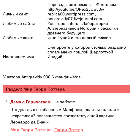
Переводы интервью с Т. Фелтоном
http://youtu.be/OFex2yUwv3w
Личный сайт
replica00.wordpress.com,
antigravidy07.livejournal.com
Любимые сайты
You Tube, lah.ru - Лаборатория
Альтернативной Истории - раскопки
древнего будущего
Любимые книги
кино Чужой и его первый сиквел
Энн Бронте у которой столько бездарно
сплагиачено пошлой Шарлотткой
Настоящее имя
Иридий
У автора Antigravidy 000 6 фанфик/а/ов
Раздел: Mир Гарри Поттера
1.
Дама с Горностаем
в работе
Что делать с влюбленным Малфоем, если ты толстая и
некрасивая? посвящается соответствующей картине
Леонардо да Винчи
Mир Гарри Поттера:
Гарри Поттер