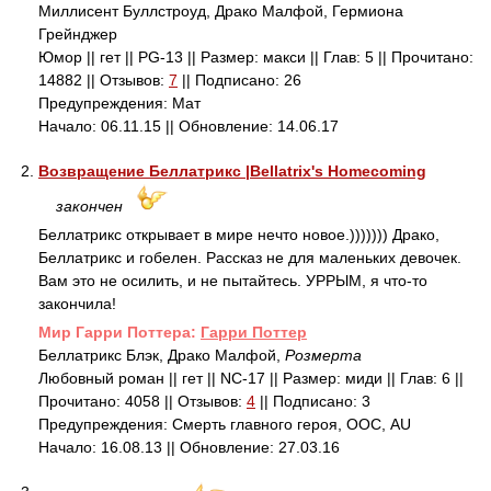
Миллисент Буллстроуд, Драко Малфой, Гермиона
Грейнджер
Юмор || гет || PG-13 || Размер: макси || Глав: 5 || Прочитано:
14882 || Отзывов:
7
|| Подписано: 26
Предупреждения: Мат
Начало: 06.11.15 || Обновление: 14.06.17
2.
Возвращение Беллатрикс |Bellatrix's Homecoming
закончен
Беллатрикс открывает в мире нечто новое.))))))) Драко,
Беллатрикс и гобелен. Рассказ не для маленьких девочек.
Вам это не осилить, и не пытайтесь. УРРЫМ, я что-то
закончила!
Mир Гарри Поттера:
Гарри Поттер
Беллатрикс Блэк, Драко Малфой,
Розмерта
Любовный роман || гет || NC-17 || Размер: миди || Глав: 6 ||
Прочитано: 4058 || Отзывов:
4
|| Подписано: 3
Предупреждения: Смерть главного героя, ООС, AU
Начало: 16.08.13 || Обновление: 27.03.16