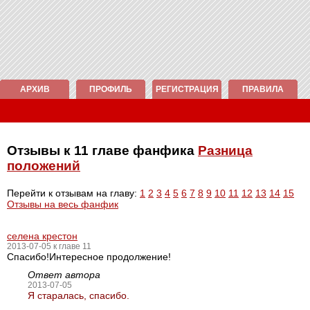
АРХИВ
ПРОФИЛЬ
РЕГИСТРАЦИЯ
ПРАВИЛА
Отзывы к 11 главе фанфика
Разница
положений
Перейти к отзывам на главу:
1
2
3
4
5
6
7
8
9
10
11
12
13
14
15
Отзывы на весь фанфик
селена крестон
2013-07-05 к главе 11
Спасибо!Интересное продолжение!
Ответ автора
2013-07-05
Я старалась, спасибо.