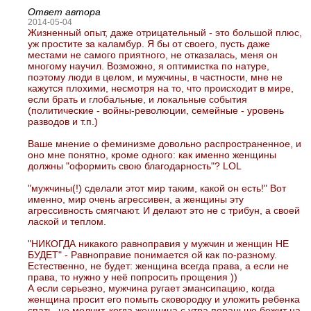
Ответ автора
2014-05-04
Жизненный опыт, даже отрицательный - это большой плюс,
уж простите за каламбур. Я бы от своего, пусть даже
местами не самого приятного, не отказалась, меня он
многому научил. Возможно, я оптимистка по натуре,
поэтому люди в целом, и мужчины, в частности, мне не
кажутся плохими, несмотря на то, что происходит в мире,
если брать и глобальные, и локальные события
(политические - войны-революции, семейные - уровень
разводов и т.п.)
Ваше мнение о феминизме довольно распространенное, и
оно мне понятно, кроме одного: как именно женщины
должны "оформить свою благодарность"? LOL
"мужчины(!) сделали этот мир таким, какой он есть!" Вот
именно, мир очень агрессивен, а женщины эту
агрессивность смягчают. И делают это не с трибун, а своей
лаской и теплом.
"НИКОГДА никакого равноправия у мужчин и женщин НЕ
БУДЕТ" - Равноправие понимается ой как по-разному.
Естественно, не будет: женщина всегда права, а если не
права, то нужно у неё попросить прощения ))
А если серьезно, мужчина ругает эмансипацию, когда
женщина просит его помыть сковородку и уложить ребенка
спать, но молчит, когда женщина с утра пораньше бежит на