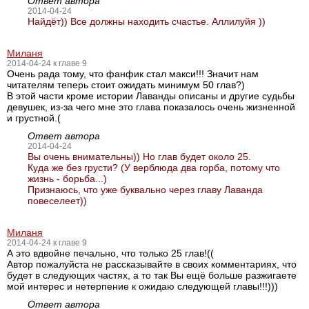
Ответ автора
2014-04-24
Найдёт)) Все должны находить счастье. Аллилуйя ))
Миланя
2014-04-24 к главе 9
Очень рада тому, что фанфик стал макси!!! Значит нам
читателям теперь стоит ожидать минимум 50 глав?)
В этой части кроме истории Лаванды описаны и другие судьбы
девушек, из-за чего мне это глава показалось очень жизненной
и грустной.(
Ответ автора
2014-04-24
Вы очень внимательны)) Но глав будет около 25.
Куда же без грусти? (У верблюда два горба, потому что
жизнь - борьба...)
Признаюсь, что уже буквально через главу Лаванда
повеселеет))
Миланя
2014-04-24 к главе 9
А это вдвойне печально, что только 25 глав!((
Автор пожалуйста не рассказывайте в своих комментариях, что
будет в следующих частях, а то так Вы ещё больше разжигаете
мой интерес и нетерпение к ожидаю следующей главы!!!)))
Ответ автора