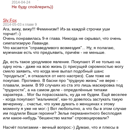
2014-04-24
Не буду спойлерить))
Sly Fox
2014-05-03 к главе 9
Ага, вижу, вижу!!! Феминизм!! Из-за каждой строчки уши
торчат!:-)
Очень понравилась 9-я глава. Никогда не скрывал, что очень
симпатизирую Лаванде.
Что касается "справедливого возмездия"... Ну, я полагаю,
мужчинам есть что предъявить, причём - не меньше.
Да, есть такое уродливое явление. Покупают. И не только на
одну ночь - даже на всю жизнь (с присущей скромностью могу
смело заявить, что когда мне выпал подобный шанс
"продаться", я отказался от него наотрез). Сам тоже не
покупаю. Противно. В басни про "трудную жизнь" не верю -
плавали, знаем. В 99 случаях из ста это лишь маскировка под
"трудности", а на самом деле - определённые типажи
характера... Мог бы порассказать, ну да не будем. Ещё веселее
- когда покупают "мальчиков", как-то довелось застукать такую
вечеринку... счастье, что хуже думать о женщинах к этому
моменту я уже не мог:-) Вот любопытно, а что бы в этом случае
им подлили Ваши героини? Зелье перманентного бесплодия
или какое-нибудь "бешенство матки" спровоцировали?
Насчёт полигамии - вечный вопрос:-) Думаю, что и плюсы в