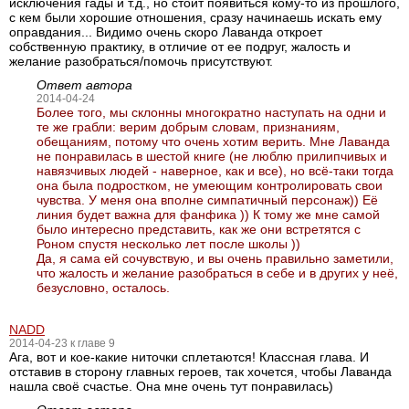
исключения гады и т.д., но стоит появиться кому-то из прошлого,
с кем были хорошие отношения, сразу начинаешь искать ему
оправдания... Видимо очень скоро Лаванда откроет
собственную практику, в отличие от ее подруг, жалость и
желание разобраться/помочь присутствуют.
Ответ автора
2014-04-24
Более того, мы склонны многократно наступать на одни и
те же грабли: верим добрым словам, признаниям,
обещаниям, потому что очень хотим верить. Мне Лаванда
не понравилась в шестой книге (не люблю прилипчивых и
навязчивых людей - наверное, как и все), но всё-таки тогда
она была подростком, не умеющим контролировать свои
чувства. У меня она вполне симпатичный персонаж)) Её
линия будет важна для фанфика )) К тому же мне самой
было интересно представить, как же они встретятся с
Роном спустя несколько лет после школы ))
Да, я сама ей сочувствую, и вы очень правильно заметили,
что жалость и желание разобраться в себе и в других у неё,
безусловно, осталось.
NADD
2014-04-23 к главе 9
Ага, вот и кое-какие ниточки сплетаются! Классная глава. И
отставив в сторону главных героев, так хочется, чтобы Лаванда
нашла своё счастье. Она мне очень тут понравилась)