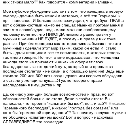
них стирки мало?" Как говорится - комментарии излишни.
Моё глубокое убеждение состоит в том, что женщина в первую
очередь должна быть женой и матерью, а всё эти "карьеры" и
пр. - наносное. И больше всего возмущает, что требуют ПРАВ а
вот с обязанностями как-то не спешат. Именно поэтому меня и
злит это словоблудие, ведь мало-мальски соображающему
человеку понятно, что НИКОГДА никакого равноправия у
мужчин и женщин НЕ БУДЕТ, а посему - и права у них тоже
разные. Причём женщины как-то торопливо забывают, что это
мужчины(!) сделали этот мир таким, какой он есть! И, стало
быть - дали женщинам все те возможности, о которых теперь
так много говорят. Но что-то мне подсказывает, что женщины
никогда этого не признают и никак не оформят свою
благодарность за тот долгий путь, который они прошли за
последние столетия - не сами, а с помощью мужчин! Ведь ещё
каких-то 200 или 300 лет назад церковники всерьез обсуждали,
а есть ли у женщины душа...Я уж не говорю о праве
наследования имущества и пр.
Да, сейчас у женщин больше возможностей и прав, но вот
обязанностей больше не стало. Даже в своём ответе Вы
написали, что героини "испытали бы шок", но... и всё?! Никакого
"временного бесплодия", никаких "полгода без оргазма" или
хотя бы "временной фригидности"? Так почему в случае мужчин
не обошлись испытанием шока? Вот и вопрос - насколько
СПРАВЕДЛИВОЕ это возмездие...