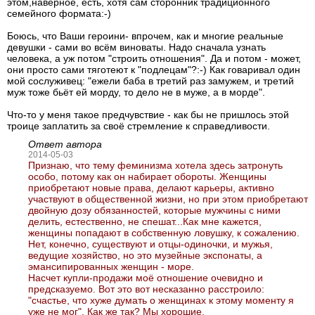
этом,наверное, есть, хотя сам сторонник традиционного
семейного формата:-)
Боюсь, что Ваши героини- впрочем, как и многие реальные
девушки - сами во всём виноваты. Надо сначала узнать
человека, а уж потом "строить отношения". Да и потом - может,
они просто сами тяготеют к "подлецам"?:-) Как говаривал один
мой сослуживец: "ежели баба в третий раз замужем, и третий
муж тоже бьёт ей морду, то дело не в муже, а в морде".
Что-то у меня такое предчувствие - как бы не пришлось этой
троице заплатить за своё стремление к справедливости.
Ответ автора
2014-05-03
Признаю, что тему феминизма хотела здесь затронуть
особо, потому как он набирает обороты. Женщины
приобретают новые права, делают карьеры, активно
участвуют в общественной жизни, но при этом приобретают
двойную дозу обязанностей, которые мужчины с ними
делить, естественно, не спешат...Как мне кажется,
женщины попадают в собственную ловушку, к сожалению.
Нет, конечно, существуют и отцы-одиночки, и мужья,
ведущие хозяйство, но это музейные экспонаты, а
эмансипированных женщин - море.
Насчет купли-продажи моё отношение очевидно и
предсказуемо. Вот это вот несказанно расстроило:
"счастье, что хуже думать о женщинах к этому моменту я
уже не мог". Как же так? Мы хорошие.