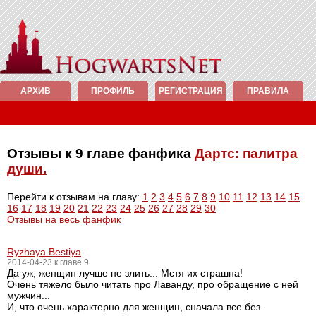
АРХИВ
ПРОФИЛЬ
РЕГИСТРАЦИЯ
ПРАВИЛА
Отзывы к 9 главе фанфика
Дартс: палитра
души.
Перейти к отзывам на главу:
1
2
3
4
5
6
7
8
9
10
11
12
13
14
15
16
17
18
19
20
21
22
23
24
25
26
27
28
29
30
Отзывы на весь фанфик
Ryzhaya Bestiya
2014-04-23 к главе 9
Да уж, женщин лучше не злить... Мстя их страшна!
Очень тяжело было читать про Лаванду, про обращение с ней
мужчин...
И, что очень характерно для женщин, сначала все без