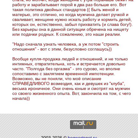
работу и зарабатывает порой в два раз больше его. Вот
такая политика двойных стандартов (( Быть женой и
матерью, это отлично, но когда мужчина делает ручкой и
сваливает, женщине нужно искать работу и кормить детей,
которых он, естественно, забыл прихватить (и слава богу!).
Без карьеры она в данной ситуации обречена на нищету
или подачки родных. К сожалению, это наши реалии.
"Надо сначала узнать человека, а уж потом "строить
отношения" - вот с этим, безусловно соглашусь))
Вообще купля-продажа людей и отношений, и не только
интимных, отвратительна, хоть и встречается довольно
часто. "Полгода без оргазма" - это сурово, но вполне
сопоставимо с заклятием временной импотенции.
Возможно, вы не поняли, что моё описание
СПРАВЕДЛИВОГО возмездия, как и девушек из "клуба",
весьма ироничное. Они очень юные и смотрят на мужчин
со своего жизненного опыта. Вот, закончила на том, с чего
начала))
2003-2026 ©
hogwartsnet.ru