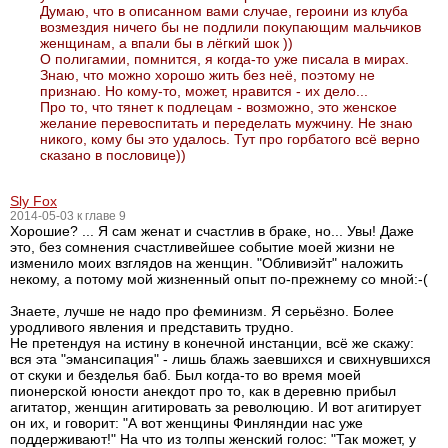
Думаю, что в описанном вами случае, героини из клуба
возмездия ничего бы не подлили покупающим мальчиков
женщинам, а впали бы в лёгкий шок ))
О полигамии, помнится, я когда-то уже писала в мирах.
Знаю, что можно хорошо жить без неё, поэтому не
признаю. Но кому-то, может, нравится - их дело...
Про то, что тянет к подлецам - возможно, это женское
желание перевоспитать и переделать мужчину. Не знаю
никого, кому бы это удалось. Тут про горбатого всё верно
сказано в пословице))
Sly Fox
2014-05-03 к главе 9
Хорошие? ... Я сам женат и счастлив в браке, но... Увы! Даже
это, без сомнения счастливейшее событие моей жизни не
изменило моих взглядов на женщин. "Обливиэйт" наложить
некому, а потому мой жизненный опыт по-прежнему со мной:-(
Знаете, лучше не надо про феминизм. Я серьёзно. Более
уродливого явления и представить трудно.
Не претендуя на истину в конечной инстанции, всё же скажу:
вся эта "эмансипация" - лишь блажь заевшихся и свихнувшихся
от скуки и безделья баб. Был когда-то во время моей
пионерской юности анекдот про то, как в деревню прибыл
агитатор, женщин агитировать за революцию. И вот агитирует
он их, и говорит: "А вот женщины Финляндии нас уже
поддерживают!" На что из толпы женский голос: "Так может, у