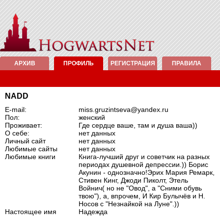
АРХИВ
ПРОФИЛЬ
РЕГИСТРАЦИЯ
ПРАВИЛА
NADD
E-mail:
miss.gruzintseva@yandex.ru
Пол:
женский
Проживает:
Где сердце ваше, там и душа ваша))
О себе:
нет данных
Личный сайт
нет данных
Любимые сайты
нет данных
Любимые книги
Книга-лучший друг и советчик на разных
периодах душевной депрессии.)) Борис
Акунин - однозначно!Эрих Мария Ремарк,
Стивен Кинг, Джоди Пиколт, Этель
Войнич( но не "Овод", а "Сними обувь
твою"), а, впрочем, И Кир Булычёв и Н.
Носов с "Незнайкой на Луне".))
Настоящее имя
Надежда