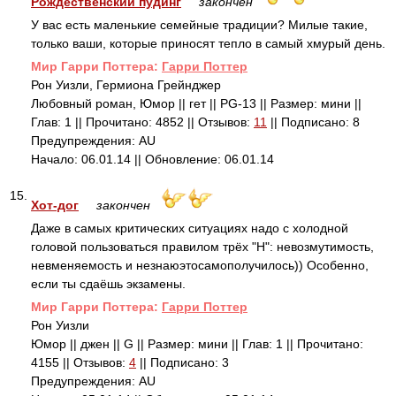
Рождественский пудинг
закончен
У вас есть маленькие семейные традиции? Милые такие,
только ваши, которые приносят тепло в самый хмурый день.
Mир Гарри Поттера:
Гарри Поттер
Рон Уизли, Гермиона Грейнджер
Любовный роман, Юмор || гет || PG-13 || Размер: мини ||
Глав: 1 || Прочитано: 4852 || Отзывов:
11
|| Подписано: 8
Предупреждения: AU
Начало: 06.01.14 || Обновление: 06.01.14
15.
Хот-дог
закончен
Даже в самых критических ситуациях надо с холодной
головой пользоваться правилом трёх "Н": невозмутимость,
невменяемость и незнаюэтосамополучилось)) Особенно,
если ты сдаёшь экзамены.
Mир Гарри Поттера:
Гарри Поттер
Рон Уизли
Юмор || джен || G || Размер: мини || Глав: 1 || Прочитано:
4155 || Отзывов:
4
|| Подписано: 3
Предупреждения: AU