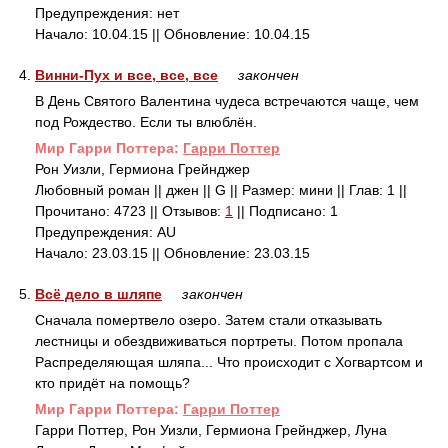
Предупреждения: нет
Начало: 10.04.15 || Обновление: 10.04.15
4.
Винни-Пух и все, все, все
закончен
В День Святого Валентина чудеса встречаются чаще, чем
под Рождество. Если ты влюблён.
Mир Гарри Поттера:
Гарри Поттер
Рон Уизли, Гермиона Грейнджер
Любовный роман || джен || G || Размер: мини || Глав: 1 ||
Прочитано: 4723 || Отзывов:
1
|| Подписано: 1
Предупреждения: AU
Начало: 23.03.15 || Обновление: 23.03.15
5.
Всё дело в шляпе
закончен
Сначала помертвело озеро. Затем стали отказывать
лестницы и обездвиживаться портреты. Потом пропала
Распределяющая шляпа... Что происходит с Хогвартсом и
кто придёт на помощь?
Mир Гарри Поттера:
Гарри Поттер
Гарри Поттер, Рон Уизли, Гермиона Грейнджер, Луна