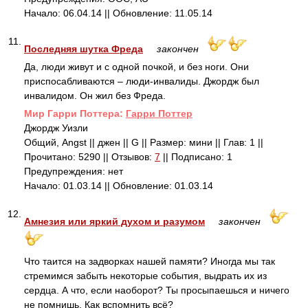
Начало: 06.04.14 || Обновление: 11.05.14
11.
Последняя шутка Фреда
закончен
Да, люди живут и с одной почкой, и без ноги. Они
приспосабливаются – люди-инвалиды. Джордж был
инвалидом. Он жил без Фреда.
Mир Гарри Поттера:
Гарри Поттер
Джордж Уизли
Общий, Angst || джен || G || Размер: мини || Глав: 1 ||
Прочитано: 5290 || Отзывов:
7
|| Подписано: 1
Предупреждения: нет
Начало: 01.03.14 || Обновление: 01.03.14
12.
Амнезия или яркий духом и разумом
закончен
Что таится на задворках нашей памяти? Иногда мы так
стремимся забыть некоторые события, выдрать их из
сердца. А что, если наоборот? Ты просыпаешься и ничего
не помнишь. Как вспомнить всё?