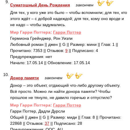
9.
Суматошный День Рождения
закончен
Для тех, у кого уже это было – чтобы вспомнили; для тех, кто
этого ждёт – с доброй надеждой; для тех, кому оно вроде и
не надо – чтобы задумались.
Mир Гарри Поттера:
Гарри Поттер
Гермиона Грейнджер, Рон Уизли
Любовный роман || джен || G || Размер: мини || Глав: 1 ||
Прочитано: 7353 || Отзывов:
9
|| Подписано: 4
Предупреждения: нет
Начало: 17.05.14 || Обновление: 17.05.14
10.
Донор памяти
закончен
Донор – это объект, отдающий что-либо другому объекту.
Всё просто. Можно ли найти донора памяти? Чтобы
прошлое не тянуло, не давило горечью и отпустило?
Mир Гарри Поттера:
Гарри Поттер
Гарри Поттер, Дадли Дурсли
Общий || джен || G || Размер: миди || Глав: 8 || Прочитано:
22868 || Отзывов:
37
|| Подписано: 28
Предупреждения: ООС, AU