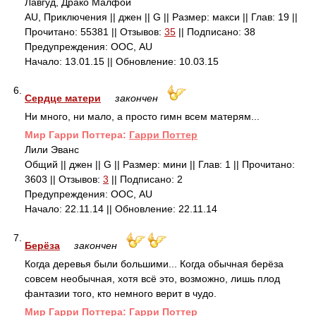
Лавгуд, Драко Малфой
AU, Приключения || джен || G || Размер: макси || Глав: 19 ||
Прочитано: 55381 || Отзывов:
35
|| Подписано: 38
Предупреждения: ООС, AU
Начало: 13.01.15 || Обновление: 10.03.15
6.
Сердце матери
закончен
Ни много, ни мало, а просто гимн всем матерям...
Mир Гарри Поттера:
Гарри Поттер
Лили Эванс
Общий || джен || G || Размер: мини || Глав: 1 || Прочитано:
3603 || Отзывов:
3
|| Подписано: 2
Предупреждения: ООС, AU
Начало: 22.11.14 || Обновление: 22.11.14
7.
Берёза
закончен
Когда деревья были большими... Когда обычная берёза
совсем необычная, хотя всё это, возможно, лишь плод
фантазии того, кто немного верит в чудо.
Mир Гарри Поттера:
Гарри Поттер