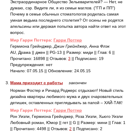
Экстраординарное Общество Зельеварителей? — Нет, не
думаю, сэр. Видите ли, я из семьи маглов. ("ГП и ПП")
Почему в семье обычных стоматологов родилась самая
умная ведьма последнего столетия? От осины не родятся
апельсины или дерзкая попытка автора найти ответ на этот
вопрос.
Mир Гарри Поттера:
Гарри Поттер
Гермиона Грейнджер,
Джин Грейнджер
,
Анна Флэк
AU, Драма || джен || PG-13 || Размер: миди || Глав: 6 ||
Прочитано: 16898 || Отзывов:
3
|| Подписано: 19
Предупреждения: нет
Начало: 07.05.15 || Обновление: 24.05.15
3.
Мама приходит с работы
закончен
Норман Фостер и Ричард Роджерс отдыхают! Новый стиль
дизайна квартиры любимого мужа и двух очаровательных
детишек, оставленных приглядывать за папой – ХАЙ-ТАК!
Mир Гарри Поттера:
Гарри Поттер
Рон Уизли, Гермиона Грейнджер, Роза Уизли, Хьюго Уизли
Любовный роман, Юмор || гет || G || Размер: мини || Глав: 1
|| Прочитано: 4498 || Отзывов:
2
|| Подписано: 2