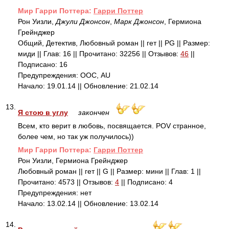
Mир Гарри Поттера:
Гарри Поттер
Рон Уизли,
Джули Джонсон
,
Марк Джонсон
, Гермиона
Грейнджер
Общий, Детектив, Любовный роман || гет || PG || Размер:
миди || Глав: 16 || Прочитано: 32256 || Отзывов:
46
||
Подписано: 16
Предупреждения: ООС, AU
Начало: 19.01.14 || Обновление: 21.02.14
13.
Я стою в углу
закончен
Всем, кто верит в любовь, посвящается. POV странное,
более чем, но так уж получилось))
Mир Гарри Поттера:
Гарри Поттер
Рон Уизли, Гермиона Грейнджер
Любовный роман || гет || G || Размер: мини || Глав: 1 ||
Прочитано: 4573 || Отзывов:
4
|| Подписано: 4
Предупреждения: нет
Начало: 13.02.14 || Обновление: 13.02.14
14.