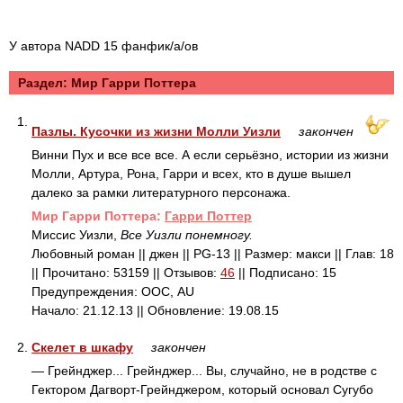
У автора NADD 15 фанфик/а/ов
Раздел: Mир Гарри Поттера
1.
Пазлы. Кусочки из жизни Молли Уизли
закончен
Винни Пух и все все все. А если серьёзно, истории из жизни
Молли, Артура, Рона, Гарри и всех, кто в душе вышел
далеко за рамки литературного персонажа.
Mир Гарри Поттера:
Гарри Поттер
Миссис Уизли,
Все Уизли понемногу.
Любовный роман || джен || PG-13 || Размер: макси || Глав: 18
|| Прочитано: 53159 || Отзывов:
46
|| Подписано: 15
Предупреждения: ООС, AU
Начало: 21.12.13 || Обновление: 19.08.15
2.
Скелет в шкафу
закончен
— Грейнджер... Грейнджер... Вы, случайно, не в родстве с
Гектором Дагворт-Грейнджером, который основал Сугубо