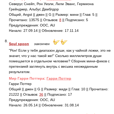
Северус Снейп, Рон Уизли, Лили Эванс, Гермиона
Грейнджер, Альбус Дамблдор
Общий, Angst || джен || G || Размер: мини || Глав: 5 ||
Прочитано: 13575 || Отзывов:
8
|| Подписано: 5
Предупреждения: ООС, AU
Начало: 27.09.14 || Обновление: 17.11.14
8.
Soul spoon
закончен
"Рон! Если у тебя диапазон души, как у чайной ложки, это не
значит, что у нас такой же!" Сколько миллилитров души
помещается в отдельном человеке? Сборник мини-фиков с
претензией заглянуть внутрь с весьма неожиданным
результатом.
Mир Гарри Поттера:
Гарри Поттер
Гарри Поттер
Общий || джен || G || Размер: миди || Глав: 10 || Прочитано:
21222 || Отзывов:
36
|| Подписано: 17
Предупреждения: ООС, AU
Начало: 26.05.14 || Обновление: 31.08.14