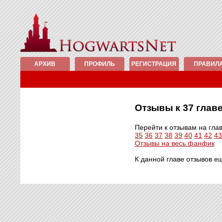
АРХИВ
ПРОФИЛЬ
РЕГИСТРАЦИЯ
ПРАВИЛ
Отзывы к 37 гла
Перейти к отзывам на гла
35
36
37
38
39
40
41
42
43
Отзывы на весь фанфик
К данной главе отзывов е