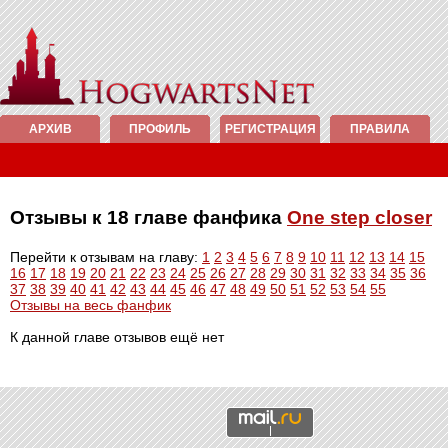
АРХИВ
ПРОФИЛЬ
РЕГИСТРАЦИЯ
ПРАВИЛА
Отзывы к 18 главе фанфика
One step closer
Перейти к отзывам на главу:
1
2
3
4
5
6
7
8
9
10
11
12
13
14
15
16
17
18
19
20
21
22
23
24
25
26
27
28
29
30
31
32
33
34
35
36
37
38
39
40
41
42
43
44
45
46
47
48
49
50
51
52
53
54
55
Отзывы на весь фанфик
К данной главе отзывов ещё нет