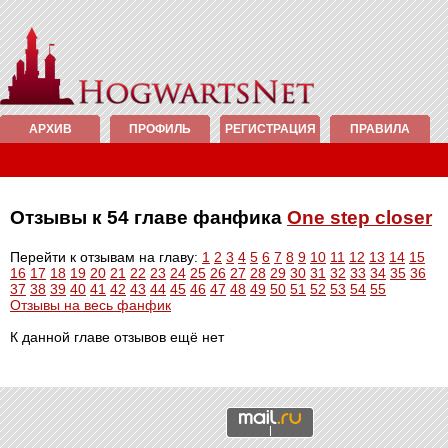
АРХИВ
ПРОФИЛЬ
РЕГИСТРАЦИЯ
ПРАВИЛА
Отзывы к 54 главе фанфика
One step closer
Перейти к отзывам на главу:
1
2
3
4
5
6
7
8
9
10
11
12
13
14
15
16
17
18
19
20
21
22
23
24
25
26
27
28
29
30
31
32
33
34
35
36
37
38
39
40
41
42
43
44
45
46
47
48
49
50
51
52
53
54
55
Отзывы на весь фанфик
К данной главе отзывов ещё нет