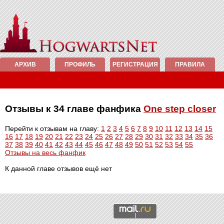
АРХИВ
ПРОФИЛЬ
РЕГИСТРАЦИЯ
ПРАВИЛА
Отзывы к 34 главе фанфика
One step closer
Перейти к отзывам на главу:
1
2
3
4
5
6
7
8
9
10
11
12
13
14
15
16
17
18
19
20
21
22
23
24
25
26
27
28
29
30
31
32
33
34
35
36
37
38
39
40
41
42
43
44
45
46
47
48
49
50
51
52
53
54
55
Отзывы на весь фанфик
К данной главе отзывов ещё нет