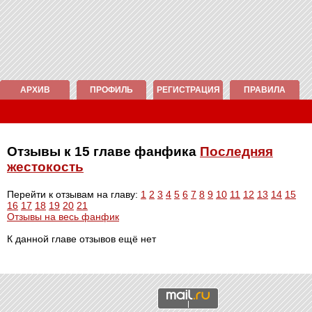
АРХИВ
ПРОФИЛЬ
РЕГИСТРАЦИЯ
ПРАВИЛА
Отзывы к 15 главе фанфика
Последняя
жестокость
Перейти к отзывам на главу:
1
2
3
4
5
6
7
8
9
10
11
12
13
14
15
16
17
18
19
20
21
Отзывы на весь фанфик
К данной главе отзывов ещё нет