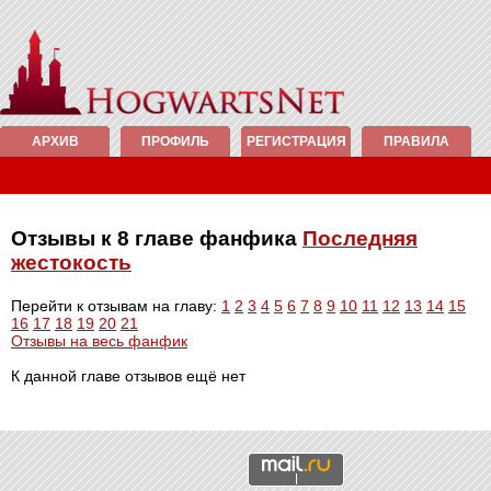
АРХИВ
ПРОФИЛЬ
РЕГИСТРАЦИЯ
ПРАВИЛА
Отзывы к 8 главе фанфика
Последняя
жестокость
Перейти к отзывам на главу:
1
2
3
4
5
6
7
8
9
10
11
12
13
14
15
16
17
18
19
20
21
Отзывы на весь фанфик
К данной главе отзывов ещё нет