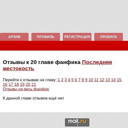
АРХИВ
ПРОФИЛЬ
РЕГИСТРАЦИЯ
ПРАВИЛА
Отзывы к 20 главе фанфика
Последняя
жестокость
Перейти к отзывам на главу:
1
2
3
4
5
6
7
8
9
10
11
12
13
14
15
16
17
18
19
20
21
Отзывы на весь фанфик
К данной главе отзывов ещё нет