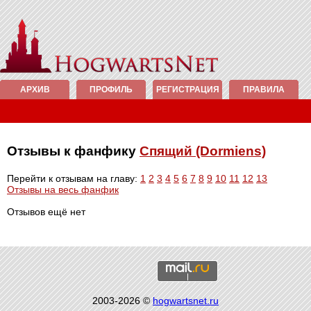
АРХИВ
ПРОФИЛЬ
РЕГИСТРАЦИЯ
ПРАВИЛА
Отзывы к фанфику
Спящий (Dormiens)
Перейти к отзывам на главу:
1
2
3
4
5
6
7
8
9
10
11
12
13
Отзывы на весь фанфик
Отзывов ещё нет
2003-2026 ©
hogwartsnet.ru