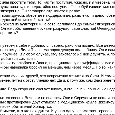
силы простить тебя. То, как ты поступил, ужасно, и я уверена, 
чувствовать, как недостойно поступил. Попробуй извиниться еще 
слизеринце. Он заговорил отрывисто и резко:
л твоим другом, оберегал и поддерживал, развлекал и давал сов
едалекой эгоисткой, как ты!
ыбежал из аудитории и не останавливался до самой слизеринск
л. Он же собственными руками разрушил свое счастье! Очевидно,
перь жить?
 уверен в себе и добивался своего, рано или поздно. Все девчон
аз на некую Лили Эванс, маглорожденную волшебницу. Он и сам 
 поумнее. В любом случае, ему захотелось с ней дружить. А по
и добиться согласия.
 попросту влюблен в Эванс, принципиальную гриффиндорскую ста
 он бы наверняка бросил ее меньше, чем через месяц. Но то, ка
ствии лучших друзей, что непременно женится на Лили. И сам и
енее, путей к отступлению нет. Да и, к тому же, сам факт жени
ях. Ведь скоро они окончат школу, и его шансы, по мнению недо
ьется своего. Вечером не спалось. Они с Сириусом не пошли на
ых противоречий друг отдыхал в медицинском крыле. Джеймсу ж
 всех обитателей Хогвартса.
й мысли, кто где находится. И узнал одну весьма заинтересова