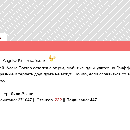
А
а: AngelO`K)
в работе
ей. Алекс Поттер остался с отцом, любит квиддич, учится на Гриф
зные и терпеть друг друга не могут...Но что, если справиться со з
ую.
ттер, Лили Эванс
Прочитано: 271647 || Отзывов:
232
|| Подписано: 447