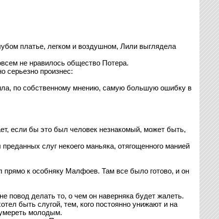
убом платье, легком и воздушном, Лили выглядела
совсем не нравилось общество Потера.
но серьезно произнес:
шила, по собственному мнению, самую большую ошибку в
ет, если бы это был человек незнакомый, может быть,
 преданных слуг некоего маньяка, отягощенного манией
 прямо к особняку Малфоев. Там все было готово, и он
е повод делать то, о чем он наверняка будет жалеть.
отел быть слугой, тем, кого постоянно унижают и на
, умереть молодым.