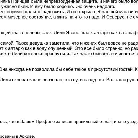
няка Принцев была непревзойденная защита, и нечего было вол
л ужасно пьян. И ему было хорошо…но очень недолго.
еоспоримо: дальше надо жить. И он открыл небольшой магазинч
м мизерное состояние, а жить на что-то надо. И Северус, не с
ющей глаза пелены слез. Лили Эванс шла к алтарю как на эшафот
 самой. Также девушка заметила, что и жених был вовсе не радо
ет к алтарю как в воду опущенный. Это все было странно, но ра
ете Лили хотелось проснуться. Так часто бывает: начинается с
Она никогда не позволила бы себе такое в присутствии гостей. К
или окончательно осознала, что пути назад нет. Вот так и руш
есь, что в Вашем Профиле записан правильный e-mail, иначе увед
ированы в Архиве.