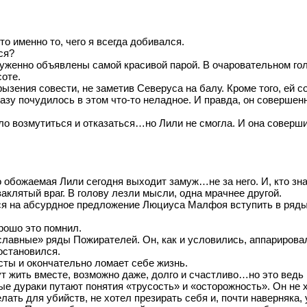
то именно то, чего я всегда добивался.
ся?
уженно объявлены самой красивой парой. В очаровательном гол
соте.
ызения совести, не заметив Северуса на балу. Кроме того, ей 
азу почудилось в этом что-то неладное. И правда, он совершен
ло возмутиться и отказаться…но Лили не смогла. И она совер
 обожаемая Лили сегодня выходит замуж…не за него. И, кто зна
аклятый враг. В голову лезли мысли, одна мрачнее другой.
лся на абсурдное предложение Люциуса Малфоя вступить в ряды
рошо это помнил.
лавные» ряды Пожирателей. Он, как и условились, аппарировал
остановился.
осты и окончательно ломает себе жизнь.
т жить вместе, возможно даже, долго и счастливо…но это ведь н
ые дураки путают понятия «трусость» и «осторожность». Он не х
елать для убийств, не хотел презирать себя и, почти наверняка