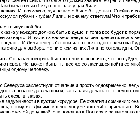
тер и сам не понял, что бы это должно значить, но решил неме
 Там была только безутешно плачущая Лили.
шениях. И, возможно, лучше всего было бы догнать Снейпа и хор
оснулся губами к губам Лили…и она ему ответила! Что и требов
ился выпускной бал.
о сказка у каждого должна быть в душе, и тогда все будет в пор
й Хогвартс. И пусть из наивной девушки она превратилась в ве
поданы. И Лили теперь беспокоило только одно: с кем она буд
таточно для выбора. Но ни с кем из них Лили не хотела идти. О
ть. Он начал говорить быстро, словно опасаясь, что она уйдет,
ьно повел. Но, может быть, ты все же согласишься пойти со мно
танцы одному человеку.
о Северуса захлестнули отчаяние и ярость одновременно, ведь 
рдость снова не давала покоя, заставляя делать то, о чем пото
ыть слезы в глазах.
 задумчивости в пустом коридоре. Ее охватили сомнения: она ни
лось, к тому же, Джеймс вполне мог уже кого-либо пригласить. Ве
 очень смелой девушкой: она подошла к Поттеру и решительно п