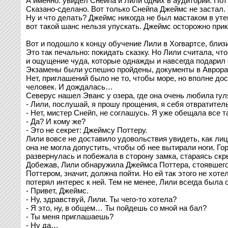
А именно: увидел Снейпа и Лили одних в аудитории. Пот
Сказано-сделано. Вот только Снейпа Джеймс не застал.
Ну и что делать? Джеймс никогда не был мастаком в уте
вот такой шанс нельзя упускать. Джеймс осторожно прик
Вот и подошло к концу обучение Лили в Хогвартсе, близ
Это так печально: покидать сказку. Но Лили считала, чт
и ощущение чуда, которые однажды и навсегда подарил е
Экзамены были успешно пройдены, документы в Аврорат 
Нет, приглашений было не то, чтобы море, но вполне дос
человек. И дождалась…
Северус нашел Эванс у озера, где она очень любила гуля
- Лили, послушай, я прошу прощения, я себя отвратител
- Нет, мистер Снейп, не соглашусь. Я уже обещала все 
- Да? И кому же?
- Это не секрет: Джеймсу Поттеру.
Лили вовсе не доставило удовольствия увидеть, как лиц
она не могла допустить, чтобы об нее вытирали ноги. Го
развернулась и побежала в сторону замка, стараясь скр
Добежав, Лили обнаружила Джеймса Поттера, стоявшего в
Поттером, значит, должна пойти. Но ей так этого не хоте
потерял интерес к ней. Тем не менее, Лили всегда была
- Привет, Джеймс.
- Ну, здравствуй, Лили. Ты чего-то хотела?
- Я это, ну, в общем… Ты пойдешь со мной на бал?
- Ты меня приглашаешь?
- Ну да…