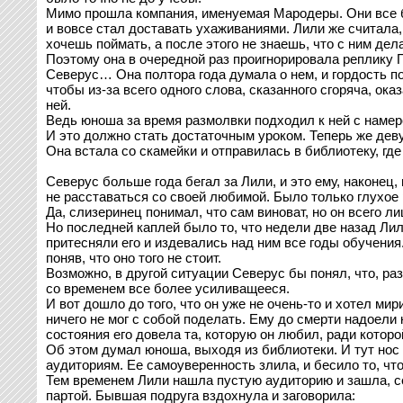
Мимо прошла компания, именуемая Мародеры. Они все бе
и вовсе стал доставать ухаживаниями. Лили же считала, 
хочешь поймать, а после этого не знаешь, что с ним дел
Поэтому она в очередной раз проигнорировала реплику П
Северус… Она полтора года думала о нем, и гордость п
чтобы из-за всего одного слова, сказанного сгоряча, ок
ней.
Ведь юноша за время размолвки подходил к ней с намерен
И это должно стать достаточным уроком. Теперь же девуш
Она встала со скамейки и отправилась в библиотеку, где
Северус больше года бегал за Лили, и это ему, наконец
не расставаться со своей любимой. Было только глухое 
Да, слизеринец понимал, что сам виноват, но он всего л
Но последней каплей было то, что недели две назад Лил
притесняли его и издевались над ним все годы обучения
поняв, что оно того не стоит.
Возможно, в другой ситуации Северус бы понял, что, раз
со временем все более усиливащееся.
И вот дошло до того, что он уже не очень-то и хотел ми
ничего не мог с собой поделать. Ему до смерти надоели 
состояния его довела та, которую он любил, ради которой
Об этом думал юноша, выходя из библиотеки. И тут нос 
аудиториям. Ее самоуверенность злила, и бесило то, что
Тем временем Лили нашла пустую аудиторию и зашла, се
партой. Бывшая подруга вздохнула и заговорила: