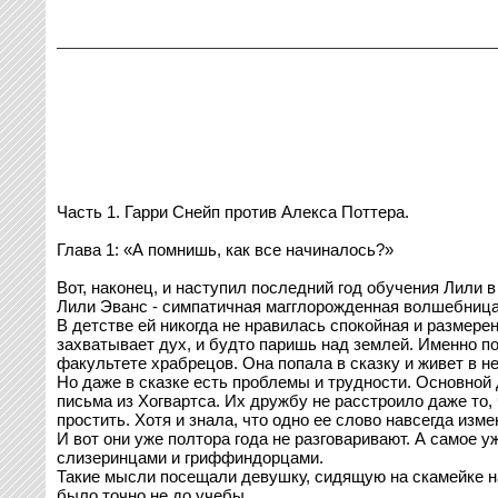
Часть 1. Гарри Снейп против Алекса Поттера.
Глава 1: «А помнишь, как все начиналось?»
Вот, наконец, и наступил последний год обучения Лили 
Лили Эванс - симпатичная магглорожденная волшебница,
В детстве ей никогда не нравилась спокойная и размерен
захватывает дух, и будто паришь над землей. Именно п
факультете храбрецов. Она попала в сказку и живет в не
Но даже в сказке есть проблемы и трудности. Основной 
письма из Хогвартса. Их дружбу не расстроило даже то, 
простить. Хотя и знала, что одно ее слово навсегда изме
И вот они уже полтора года не разговаривают. А самое у
слизеринцами и гриффиндорцами.
Такие мысли посещали девушку, сидящую на скамейке на
было точно не до учебы.