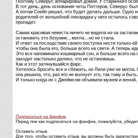
Поэтому Северус аппарировал домой. У старинного особ
В тот день, день основания четы Поттеров, Северус бы
А потом Снейп решал, что будет делать дальше. Одно н
родителей от волшебной лихорадки у него осталось совсе
пропадет.
Самая красивая невеста ничего не видела из-за застила
остановить это безумие…могла…но не стала.
И ответ за последствия своего поступка нести только ей
чтобы она была его, больше всего на свете. А теперь ид
Это все напоминало кошмарный сон, и больше всего на св
заходит настолько далеко, что не остановишь.
Как и этот затянувшийся фарс.
Хотелось бросить все и сбежать, но Лили уже не могла. 
она решила, что, раз его не волнует это, так тому и быть.
И только когда их с Джеймсом объявили мужем и женой, Л
Подписаться на фанфик
Перед тем как подписаться на фанфик, пожалуйста, убедит
Оставить отзыв:
Для того, чтобы оставить отзыв, вы должны быть зарегистр