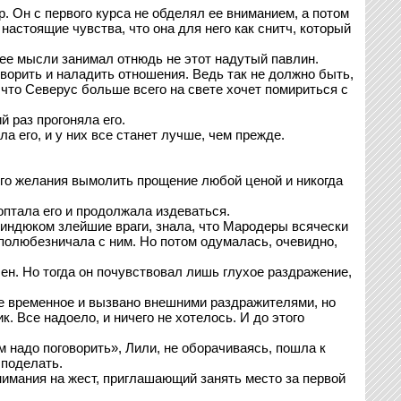
 Он с первого курса не обделял ее вниманием, а потом
 настоящие чувства, что она для него как снитч, который
 ее мысли занимал отнюдь не этот надутый павлин.
ворить и наладить отношения. Ведь так не должно быть,
 что Северус больше всего на свете хочет помириться с
 раз прогоняла его.
а его, и у них все станет лучше, чем прежде.
мого желания вымолить прощение любой ценой и никогда
оптала его и продолжала издеваться.
м индюком злейшие враги, знала, что Мародеры всячески
 полюбезничала с ним. Но потом одумалась, очевидно,
чен. Но тогда он почувствовал лишь глухое раздражение,
все временное и вызвано внешними раздражителями, но
. Все надоело, и ничего не хотелось. И до этого
 надо поговорить», Лили, не оборачиваясь, пошла к
 поделать.
нимания на жест, приглашающий занять место за первой