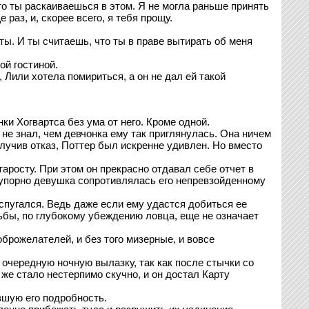
что ты раскаиваешься в этом. Я не могла раньше принять
раз, и, скорее всего, я тебя прощу.
еты. И ты считаешь, что ты в праве вытирать об меня
ой гостиной.
 Лили хотела помириться, а он не дал ей такой
ки Хогвартса без ума от него. Кроме одной.
не знал, чем девчонка ему так приглянулась. Она ничем
лучив отказ, Поттер был искренне удивлен. Но вместо
росту. При этом он прекрасно отдавал себе отчет в
к упорно девушка сопротивлялась его непревзойденному
спугался. Ведь даже если ему удастся добиться ее
тьбы, по глубокому убеждению ловца, еще не означает
брожелателей, и без того мизерные, и вовсе
 очередную ночную вылазку, так как после стычки со
е стало нестерпимо скучно, и он достал Карту
вшую его подробность.