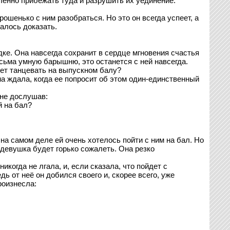
дленно прибежать туда и разрушить их уединение.
ошенько с ним разобраться. Но это он всегда успеет, а
алось доказать.
ядке. Она навсегда сохранит в сердце мгновения счастья
сьма умную барышню, это останется с ней навсегда.
ет танцевать на выпускном балу?
на ждала, когда ее попросит об этом один-единственный
 не дослушав:
й на бал?
на самом деле ей очень хотелось пойти с ним на бал. Но
м девушка будет горько сожалеть. Она резко
когда не лгала, и, если сказала, что пойдет с
дь от неё он добился своего и, скорее всего, уже
роизнесла: