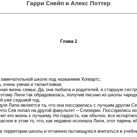
Гарри Снейп и Алекс Поттер
Глава 1
в замечательной школе под названием Хогвартс.
 очень умная и талантливая.
ная жизнь семьи. Да, она любила и родителей, и старшую сестру
оэтому Лили так обрадовалась, получив письмо из школы чарод
й уже седьмой год.
для Лили является та, что она поссорилась с лучшим другом Се
что Сев попал на другой факультет – Слизерин. Поссорились из-
нит его жизнь к лучшему. Но гордость, как обычно, все испортил
жасное в этом то, что, как недавно осознала Лили, этот парень 
 территории школы и отчаянно пытающуюся вчитаться в учебни