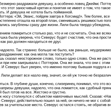
змерно раздражали девушку, а особенно ловец Джеймс Поттер.
что этот заносчивый кретин и понятия не имеет о том, что такое
ать. И девушка не хотела быть пойманной.
оттера: «Эй, Эванс, пойдем завтра в Хогсмид!». Тем более, все
остепенно отошла на второй план, сменившись решимостью пого
азались загублены сразу две жизни. Лили была твердо убеждена,
ием помириться столько раз, что и не сосчитать. Она же всякий
ка была уверена, что Северус будет счастлив, что она простил
 как раз должен находиться ее друг.
, надоело. Так странно: больше не было, как раньше, неудержи
раздражение: как она могла так поступить?
ишь сказал неосторожное слово, только одно слово. Она же раст
и при нем заигрывала с Поттером. Она же знала, что они с эти
. И Северус был уверен, что именно поэтому бывшая подруга и
 Лили делает все назло ему, значит, он ей уж точно не безразли
риться. В глубине души, конечно, слизеринец понимал, что это 
капризы девушки, надоело, что она ломается, как сдобный пряник
 был готов на все. Жестоко и грустно.
к носу столкнулся с объектом навязчивых мыслей. Сказав: «Нам
 Северус действительно пошел за ней, он ничего не мог с собой
в за учительское место. Северус остался стоять, не обратив в