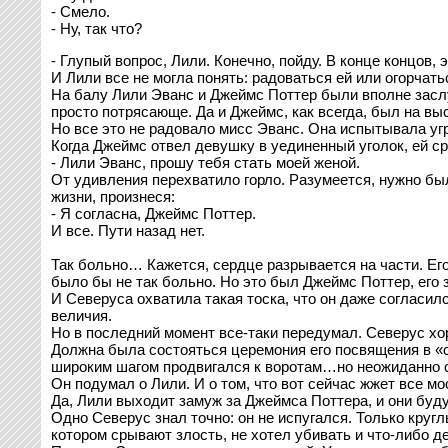
- Смело.
- Ну, так что?
- Глупый вопрос, Лили. Конечно, пойду. В конце концов, э
И Лили все не могла понять: радоваться ей или огорчать
На балу Лили Эванс и Джеймс Поттер были вполне засл
просто потрясающе. Да и Джеймс, как всегда, был на вы
Но все это не радовало мисс Эванс. Она испытывала угр
Когда Джеймс отвел девушку в уединенный уголок, ей ср
- Лили Эванс, прошу тебя стать моей женой.
От удивления перехватило горло. Разумеется, нужно бы
жизни, произнеся:
- Я согласна, Джеймс Поттер.
И все. Пути назад нет.
Так больно… Кажется, сердце разрывается на части. Его
было бы не так больно. Но это был Джеймс Поттер, его з
И Северуса охватила такая тоска, что он даже согласи
величия.
Но в последний момент все-таки передумал. Северус хо
Должна была состояться церемония его посвящения в «с
широким шагом продвигался к воротам…но неожиданно 
Он подумал о Лили. И о том, что вот сейчас жжет все м
Да, Лили выходит замуж за Джеймса Поттера, и они буду
Одно Северус знал точно: он не испугался. Только кругл
котором срывают злость, не хотел убивать и что-либо д