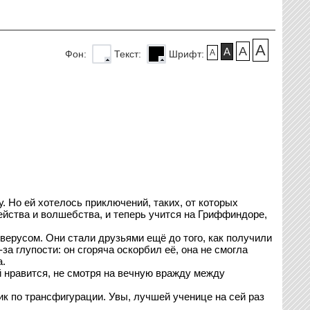
A
A
A
A
Фон:
Текст:
Шрифт:
. Но ей хотелось приключений, таких, от которых
ейства и волшебства, и теперь учится на Гриффиндоре,
верусом. Они стали друзьями ещё до того, как получили
за глупости: он сгоряча оскорбил её, она не смогла
а.
ей нравится, не смотря на вечную вражду между
к по трансфигурации. Увы, лучшей ученице на сей раз