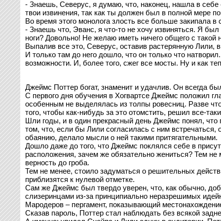
- Знаешь, Северус, я думаю, что, наконец, нашла в себе 
твои извинения, так как ты должен был в полной мере по
Во время этого монолога злость все больше закипала в 
- Знаешь что, Эванс, я что-то не хочу извиняться. Я бы
ноги? Довольно! Не желаю иметь ничего общего с такой н
Выпалив все это, Северус, оставив растерянную Лили, в
И только там до него дошло, что он только что натвори
возможности. И, более того, сжег все мосты. Ну и как те
Джеймс Поттер богат, знаменит и удачлив. Он всегда был
С первого дня обучения в Хогвартсе Джеймс положил гл
особенным не выделялась из толпы ровесниц. Разве что,
того, чтобы как-нибудь за это отомстить, решил все-так
Шли годы, и в один прекрасный день Джеймс понял, что
том, что, если бы Лили согласилась с ним встречаться,
обаянию, делало мысли о ней такими притягательными.
Дошло даже до того, что Джеймс поклялся себе в присут
расположения, зачем же обязательно жениться? Тем не м
верность до гроба.
Тем не менее, стоило задуматься о решительных действи
приблизятся к нулевой отметке.
Сам же Джеймс был твердо уверен, что, как обычно, доб
слизеринцами из-за принципиально неразрешимых идейн
Мародеров – пергамент, показывающий местонахождение
Сказав пароль, Поттер стал наблюдать без всякой задне