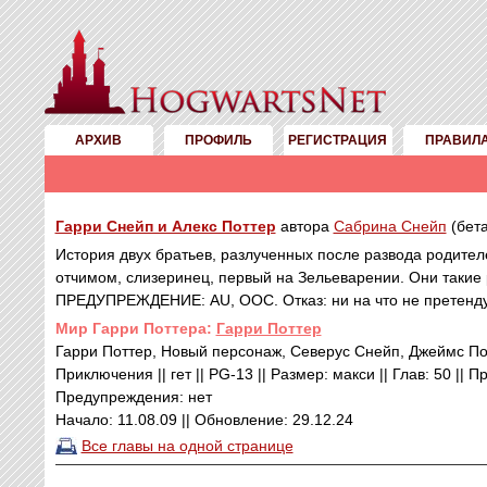
АРХИВ
ПРОФИЛЬ
РЕГИСТРАЦИЯ
ПРАВИЛ
Гарри Снейп и Алекс Поттер
автора
Сабрина Снейп
(бет
История двух братьев, разлученных после развода родител
отчимом, слизеринец, первый на Зельеварении. Они такие ра
ПРЕДУПРЕЖДЕНИЕ: AU, OOC. Отказ: ни на что не претенд
Mир Гарри Поттера:
Гарри Поттер
Гарри Поттер, Новый персонаж, Северус Снейп, Джеймс По
Приключения || гет || PG-13 || Размер: макси || Глав: 50 || 
Предупреждения: нет
Начало: 11.08.09 || Обновление: 29.12.24
Все главы на одной странице