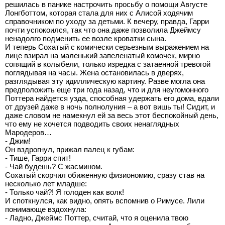
решилась в панике настрочить просьбу о помощи Августе
Лонгботтом, которая стала для них с Алисой ходячим
справочником по уходу за детьми. К вечеру, правда, Гарри
почти успокоился, так что она даже позволила Джеймсу
ненадолго подменить ее возле кроватки сына.
И теперь Сохатый с комически серьезным выражением на
лице взирал на маленький запеленатый комочек, мирно
сопящий в колыбели, только изредка с затаенной тревогой
поглядывая на часы. Жена остановилась в дверях,
разглядывая эту идиллическую картину. Разве могла она
предположить еще три года назад, что и для неугомонного
Поттера найдется узда, способная удержать его дома, вдали
от друзей даже в ночь полнолуния – а вот вишь ты! Сидит, и
даже словом не намекнул ей за весь этот беспокойный день,
что ему не хочется подводить своих ненаглядных
Мародеров…
- Джим!
Он вздрогнул, прижал палец к губам:
- Тише, Гарри спит!
- Чай будешь? С жасмином.
Сохатый скорчил обиженную физиономию, сразу став на
несколько лет младше:
- Только чай?! Я голоден как волк!
И споткнулся, как видно, опять вспомнив о Римусе. Лили
понимающе вздохнула:
- Ладно, Джеймс Поттер, считай, что я оценила твою