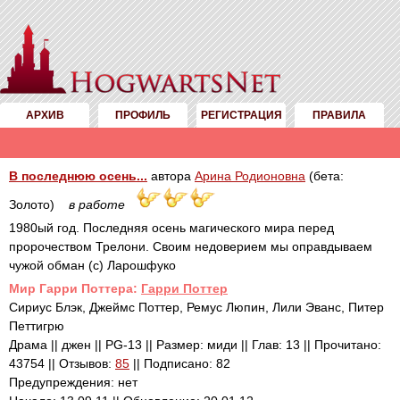
АРХИВ
ПРОФИЛЬ
РЕГИСТРАЦИЯ
ПРАВИЛА
В последнюю осень...
автора
Арина Родионовна
(бета:
Золото)
в работе
1980ый год. Последняя осень магического мира перед
пророчеством Трелони. Своим недоверием мы оправдываем
чужой обман (с) Ларошфуко
Mир Гарри Поттера:
Гарри Поттер
Сириус Блэк, Джеймс Поттер, Ремус Люпин, Лили Эванс, Питер
Петтигрю
Драма || джен || PG-13 || Размер: миди || Глав: 13 || Прочитано:
43754 || Отзывов:
85
|| Подписано: 82
Предупреждения: нет