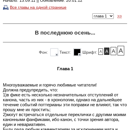
Начало: 13.09.11 || Обновление: 20.01.12
Все главы на одной странице
>>
В последнюю осень...
A
A
A
A
Фон:
Текст:
Шрифт:
Глава 1
Многоуважаемые и горячо любимые читатели!
Должна предупредить, что:
1)в фике есть несколько незначительных отступлений от
канона, часть из них - в хронологии, однако на дальнейшее
течение событий поттерианы эти поправки не влияют, так что
прошу мне их простить;
2)могут встречаться отдельные переклички с другими моими
канонными фанфиками, ибо канон, с точки зрения автора,
един и невариативен.
Буду рада любым комментариям за исключением мата и