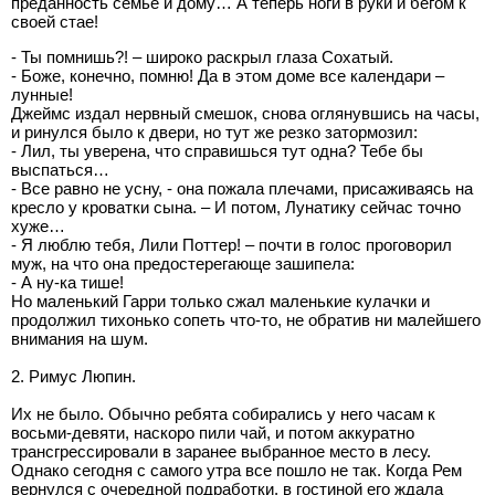
преданность семье и дому… А теперь ноги в руки и бегом к
своей стае!
- Ты помнишь?! – широко раскрыл глаза Сохатый.
- Боже, конечно, помню! Да в этом доме все календари –
лунные!
Джеймс издал нервный смешок, снова оглянувшись на часы,
и ринулся было к двери, но тут же резко затормозил:
- Лил, ты уверена, что справишься тут одна? Тебе бы
выспаться…
- Все равно не усну, - она пожала плечами, присаживаясь на
кресло у кроватки сына. – И потом, Лунатику сейчас точно
хуже…
- Я люблю тебя, Лили Поттер! – почти в голос проговорил
муж, на что она предостерегающе зашипела:
- А ну-ка тише!
Но маленький Гарри только сжал маленькие кулачки и
продолжил тихонько сопеть что-то, не обратив ни малейшего
внимания на шум.
2. Римус Люпин.
Их не было. Обычно ребята собирались у него часам к
восьми-девяти, наскоро пили чай, и потом аккуратно
трансгрессировали в заранее выбранное место в лесу.
Однако сегодня с самого утра все пошло не так. Когда Рем
вернулся с очередной подработки, в гостиной его ждала