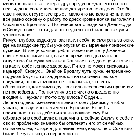
миниатюрная сова Питера: друг предупреждал, что на него
неожиданно свалилось ночное дежурство по отделу. Это бы
еще ничего, отсутствие крысы мало что меняло в их планах,
все равно основную работу по дрессировке волка выполняли
Сохатый с Бродягой… Но теперь вот опаздывал Джеймс, да
и Сириус тоже – хотя для последнего это было не так уж и
удивительно.
Римус, глубоко вздохнув, заставил себя не смотреть за окно,
где на заводские трубы уже опускались мрачные лондонские
сумерки. В конце концов, ребят можно понять: у Джеймса
совсем маленький сын, в такое время ни одна мать не
отпустила бы мужа мотаться Бог знает где, да еще и ставить
на карту собственное здоровье. Питер не может рисковать
карьерой, Сириус… Знай он Бродягу чуть хуже, непременно
подумал бы, что тот задержался на особенно пылком
свидании, но опыт многих лет показывал, что есть
обязанности, которыми друг по столь несерьезным причинам
не пренебрегал. Полнолуния в это число определенно
входили. Неужели что-то случилось? Орден…
Люпин подавил желание отправить сову Джеймсу, чтобы
узнать, не случилось ли чего с Бродягой. Если бы
произошло что-то действительно важное, ему бы
обязательно сообщили; а напоминать сейчас Джиму о себе и
своих проблемах значило бы отвлекать его от семейных
обязанностей, которые для нынешнего, выросшего Сохатого
были, безусловно, на первом месте.