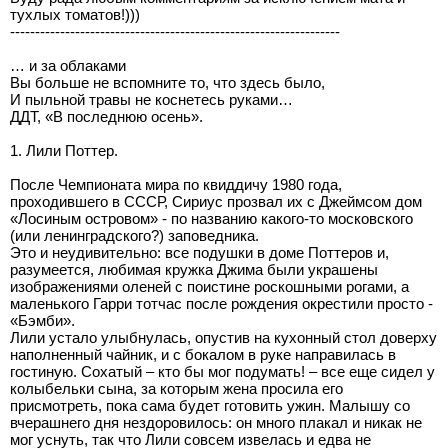
тухлых томатов!)))
------------------------------------------------------------------
… и за облаками
Вы больше не вспомните то, что здесь было,
И пыльной травы не коснетесь руками…
ДДТ, «В последнюю осень».
1. Лили Поттер.
После Чемпионата мира по квиддичу 1980 года,
проходившего в СССР, Сириус прозвал их с Джеймсом дом
«Лосиным островом» - по названию какого-то московского
(или ленинградского?) заповедника.
Это и неудивительно: все подушки в доме Поттеров и,
разумеется, любимая кружка Джима были украшены
изображениями оленей с поистине роскошными рогами, а
маленького Гарри тотчас после рождения окрестили просто -
«Бэмби».
Лили устало улыбнулась, опустив на кухонный стол доверху
наполненный чайник, и с бокалом в руке направилась в
гостиную. Сохатый – кто бы мог подумать! – все еще сидел у
колыбельки сына, за которым жена просила его
присмотреть, пока сама будет готовить ужин. Малышу со
вчерашнего дня нездоровилось: он много плакал и никак не
мог уснуть, так что Лили совсем извелась и едва не