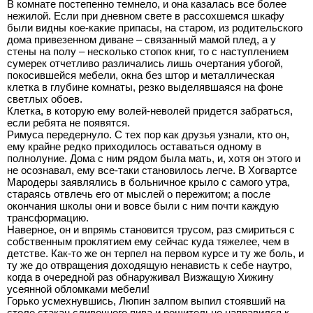
В комнате постепенно темнело, и она казалась все более
нежилой. Если при дневном свете в рассохшемся шкафу
были видны кое-какие припасы, на старом, из родительского
дома привезенном диване – связанный мамой плед, а у
стены на полу – несколько стопок книг, то с наступлением
сумерек отчетливо различались лишь очертания убогой,
покосившейся мебели, окна без штор и металлическая
клетка в глубине комнаты, резко выделявшаяся на фоне
светлых обоев.
Клетка, в которую ему волей-неволей придется забраться,
если ребята не появятся.
Римуса передернуло. С тех пор как друзья узнали, кто он,
ему крайне редко приходилось оставаться одному в
полнолуние. Дома с ним рядом была мать, и, хотя он этого и
не осознавал, ему все-таки становилось легче. В Хогвартсе
Мародеры заявлялись в больничное крыло с самого утра,
стараясь отвлечь его от мыслей о пережитом; а после
окончания школы они и вовсе были с ним почти каждую
трансформацию.
Наверное, он и впрямь становится трусом, раз смириться с
собственным проклятием ему сейчас куда тяжелее, чем в
детстве. Как-то же он терпел на первом курсе и ту же боль, и
ту же до отвращения доходящую ненависть к себе наутро,
когда в очередной раз обнаруживал Визжащую Хижину
усеянной обломками мебели!
Горько усмехнувшись, Люпин залпом выпил стоявший на
столе стакан сливочного пива и решительно направился к