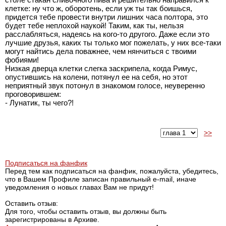
клетке: ну что ж, оборотень, если уж ты так боишься,
придется тебе провести внутри лишних часа полтора, это
будет тебе неплохой наукой! Таким, как ты, нельзя
расслабляться, надеясь на кого-то другого. Даже если это
лучшие друзья, каких ты только мог пожелать, у них все-таки
могут найтись дела поважнее, чем нянчиться с твоими
фобиями!
Низкая дверца клетки слегка заскрипела, когда Римус,
опустившись на колени, потянул ее на себя, но этот
неприятный звук потонул в знакомом голосе, неуверенно
проговорившем:
- Лунатик, ты чего?!
>>
Подписаться на фанфик
Перед тем как подписаться на фанфик, пожалуйста, убедитесь,
что в Вашем Профиле записан правильный e-mail, иначе
уведомления о новых главах Вам не придут!
Оставить отзыв:
Для того, чтобы оставить отзыв, вы должны быть
зарегистрированы в Архиве.