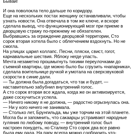
Бывай!
И она поволокла тело дальше по коридору.
Еще на нескольких постах женщину останавливали, чтобы
узнать новости. Она отвечала в том же ключе, и вскоре
сделала вывод, что функционирующий мозг при приеме в
дворцовую стражу по-прежнему не обязателен.
Выбравшись за ограждение дворцовой территории, Сто
сорок вторая хотела было с облегчением вздохнуть. Но не
смогла.
На улицах царил коллапс. Песни, пляски, свист, гогот,
карнавальные шествия. Яблоку негде упасть.
Мечта незаметно прошмыгнуть тихими переулочками до
съемной квартиры, где можно было бы сгрузить «напарника»,
сделала воительнице ручкой и умотала на сверхзвуковой
скорости в синие дали.
— Ты должна была догадаться, что так и будет, —
наставительно забубнил внутренний голос.
А сто сорок вторая все ждала, когда же он активизируется,
даже соскучиться успела.
— Ничего никому я не должна, — радостно огрызнулась она.
— Ни у кого ничего не занимала.
— Столько лет, Брунгильда, мы уже торчим на этой планете.
Могла бы и запомнить, что сакаарцы устраивают народные
гуляния по любому поводу, — внутренний голос был
настроен понудеть, но Сталкер Сто сорок два все равно
была ему рада. На пару всегда можно сообразить что-