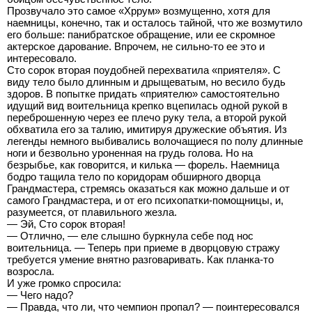
Прозвучало это самое «Хррум» возмущенно, хотя для
наемницы, конечно, так и осталось тайной, что же возмутило
его больше: панибратское обращение, или ее скромное
актерское дарование. Впрочем, не сильно-то ее это и
интересовало.
Сто сорок вторая поудобней перехватила «приятеля». С
виду тело было длинным и дрыщеватым, но весило будь
здоров. В попытке придать «приятелю» самостоятельно
идущий вид воительница крепко вцепилась одной рукой в
переброшенную через ее плечо руку тела, а второй рукой
обхватила его за талию, имитируя дружеские объятия. Из
легенды немного выбивались волочащиеся по полу длинные
ноги и безвольно уроненная на грудь голова. Но на
безрыбье, как говорится, и килька — форель. Наемница
бодро тащила тело по коридорам обширного дворца
Грандмастера, стремясь оказаться как можно дальше и от
самого Грандмастера, и от его психопатки-помощницы, и,
разумеется, от плавильного жезла.
— Эй, Сто сорок вторая!
— Отлично, — еле слышно буркнула себе под нос
воительница. — Теперь при приеме в дворцовую стражу
требуется умение внятно разговаривать. Как планка-то
возросла.
И уже громко спросила:
— Чего надо?
— Правда, что ли, что чемпион пропал? — поинтересовался