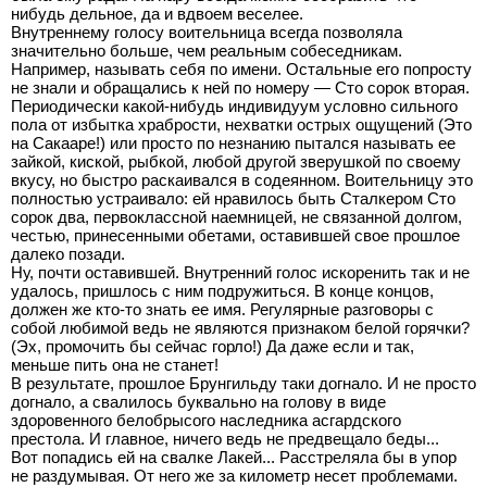
нибудь дельное, да и вдвоем веселее.
Внутреннему голосу воительница всегда позволяла
значительно больше, чем реальным собеседникам.
Например, называть себя по имени. Остальные его попросту
не знали и обращались к ней по номеру — Сто сорок вторая.
Периодически какой-нибудь индивидуум условно сильного
пола от избытка храбрости, нехватки острых ощущений (Это
на Сакааре!) или просто по незнанию пытался называть ее
зайкой, киской, рыбкой, любой другой зверушкой по своему
вкусу, но быстро раскаивался в содеянном. Воительницу это
полностью устраивало: ей нравилось быть Сталкером Сто
сорок два, первоклассной наемницей, не связанной долгом,
честью, принесенными обетами, оставившей свое прошлое
далеко позади.
Ну, почти оставившей. Внутренний голос искоренить так и не
удалось, пришлось с ним подружиться. В конце концов,
должен же кто-то знать ее имя. Регулярные разговоры с
собой любимой ведь не являются признаком белой горячки?
(Эх, промочить бы сейчас горло!) Да даже если и так,
меньше пить она не станет!
В результате, прошлое Брунгильду таки догнало. И не просто
догнало, а свалилось буквально на голову в виде
здоровенного белобрысого наследника асгардского
престола. И главное, ничего ведь не предвещало беды...
Вот попадись ей на свалке Лакей... Расстреляла бы в упор
не раздумывая. От него же за километр несет проблемами.