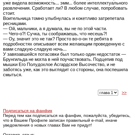
уже видела возможность... эмм... более интеллектуального
развлечения. Сработает ли? В любом случае, попробовать
стоит.
Воительница томно улыбнулась и кокетливо затрепетала
ресницами.
— Ой, мальчики, а я думала, вы не по этой части.
— Чего-о?! Сучка, ты соображаешь, что несешь?!
— Оу, значит это не так? Просто во-о-он те ребята в
подробностях описывают всем желающим проведенную с
вами сладкую-сладкую ночь...
У завязавшейся потасовки был только один недостаток —
Брунгильда не могла в ней поучаствовать. Подцепив под
мышки Его Полудохлое Асгардское Высочество, и не
заботясь уже, как это выглядит со стороны, она поспешила
смыться.
>>
Подписаться на фанфик
Перед тем как подписаться на фанфик, пожалуйста, убедитесь,
что в Вашем Профиле записан правильный e-mail, иначе
уведомления о новых главах Вам не придут!
Оставить отзыв: