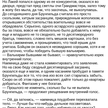
Но Лакей попался одному из ее конкурентов, оказался во
дворце, предстал пред светлы очи Грандмастера, залез тому
в жопу без мыла, да так, что захочешь, не выколупаешь.
До сегодняшнего дня Брунгильда считала его просто
скользким, хитрым засранцем, прирожденным жополизом, и
открывшиеся обстоятельства воительницу вовсе не
обрадовали. Серьезно, одного асгардского царевича хватило
бы за глаза, вовсе не обязательно было добавлять к нему
еще и младшего не то сводного, не то десятиюродного
братца, тяжелого, словно пять мешков картошки, это без
учета самомнения, и пронырливого, что твой ершик для
унитаза. Бойцом он оказался неожиданно хорошим, хотя и не
достаточно, чтобы победить бывшую валькирию.
— Валькирии бывшими не бывают, — нравоучительно изрек
внутренний голос.
Наемница даже не стала комментировать это заявление.
Но на свою беду сводный десятиюродный засранец
оказался еще и магом, и одним касанием пробудил в памяти
Брунгильды все то, что она изо всех сил старалась забыть.
Скоро он об этом горько пожалеет, дайте только до квартиры
добраться. Фантазия у нее богатая.
— Прошлого не изменить, сколько бы ты не выпила
Брунгильда, — продолжил увещевания внутренний голос.
— Ой, да заткнись, — наемница поудобнее перехватила
тело. — Лучше бы что-нибудь дельное посоветовал.
— Легко. Как насчет того, чтобы избавиться от хвоста?