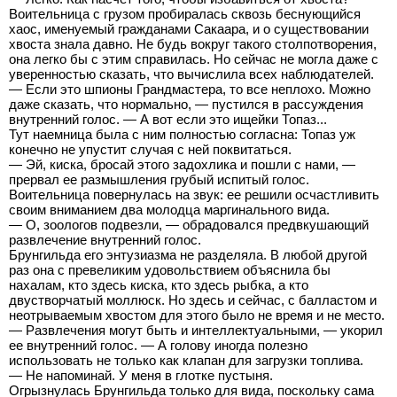
Воительница с грузом пробиралась сквозь беснующийся
хаос, именуемый гражданами Сакаара, и о существовании
хвоста знала давно. Не будь вокруг такого столпотворения,
она легко бы с этим справилась. Но сейчас не могла даже с
уверенностью сказать, что вычислила всех наблюдателей.
— Если это шпионы Грандмастера, то все неплохо. Можно
даже сказать, что нормально, — пустился в рассуждения
внутренний голос. — А вот если это ищейки Топаз...
Тут наемница была с ним полностью согласна: Топаз уж
конечно не упустит случая с ней поквитаться.
— Эй, киска, бросай этого задохлика и пошли с нами, —
прервал ее размышления грубый испитый голос.
Воительница повернулась на звук: ее решили осчастливить
своим вниманием два молодца маргинального вида.
— О, зоологов подвезли, — обрадовался предвкушающий
развлечение внутренний голос.
Брунгильда его энтузиазма не разделяла. В любой другой
раз она с превеликим удовольствием объяснила бы
нахалам, кто здесь киска, кто здесь рыбка, а кто
двустворчатый моллюск. Но здесь и сейчас, с балластом и
неотрываемым хвостом для этого было не время и не место.
— Развлечения могут быть и интеллектуальными, — укорил
ее внутренний голос. — А голову иногда полезно
использовать не только как клапан для загрузки топлива.
— Не напоминай. У меня в глотке пустыня.
Огрызнулась Брунгильда только для вида, поскольку сама