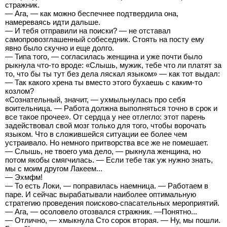
стражник.
— Ага, — как можно беспечнее подтвердила она,
намереваясь идти дальше.
— И тебя отправили на поиски? — не отставал
самопровозглашенный собеседник. Стоять на посту ему
явно было скучно и еще долго.
— Типа того, — согласилась женщина и уже почти было
рыкнула что-то вроде: «Слышь, мужик, тебе что ли платят за
то, что бы ты тут без дела ляскал языком» — как тот выдал:
— Так какого хрена ты вместо этого бухаешь с каким-то
козлом?
«Сознательный, значит, — ухмыльнулась про себя
воительница. — Работа должна выполняться точно в срок и
все такое прочее». От сердца у нее отлегло: этот парень
задействовал свой мозг только для того, чтобы ворочать
языком. Что в сложившейся ситуации ее более чем
устраивало. Но немного притворства все же не помешает.
— Слышь, не твоего ума дело, — рыкнула женщина, но
потом якобы смягчилась. — Если тебе так уж нужно знать,
мы с моим другом Лакеем...
— Эхмфм!
— То есть Локи, — поправилась наемница. — Работаем в
паре. И сейчас вырабатывали наиболее оптимальную
стратегию проведения поисково-спасательных мероприятий.
— Ага, — осоловело отозвался стражник. —Понятно...
— Отлично, — хмыкнула Сто сорок вторая. — Ну, мы пошли.