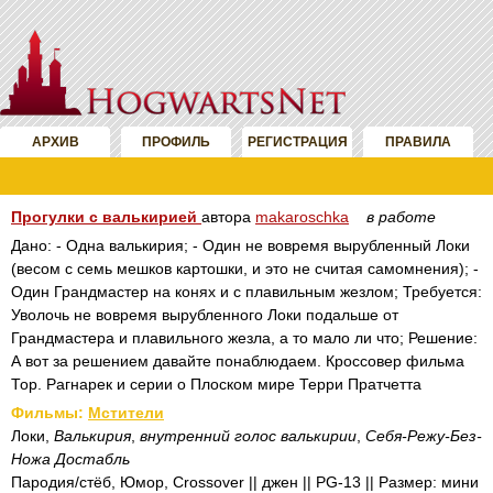
АРХИВ
ПРОФИЛЬ
РЕГИСТРАЦИЯ
ПРАВИЛА
Прогулки с валькирией
автора
makaroschka
в работе
Дано: - Одна валькирия; - Один не вовремя вырубленный Локи
(весом с семь мешков картошки, и это не считая самомнения); -
Один Грандмастер на конях и с плавильным жезлом; Требуется:
Уволочь не вовремя вырубленного Локи подальше от
Грандмастера и плавильного жезла, а то мало ли что; Решение:
А вот за решением давайте понаблюдаем. Кроссовер фильма
Тор. Рагнарек и серии о Плоском мире Терри Пратчетта
Фильмы:
Мстители
Локи,
Валькирия
,
внутренний голос валькирии
,
Себя-Режу-Без-
Ножа Достабль
Пародия/стёб, Юмор, Crossover || джен || PG-13 || Размер: мини