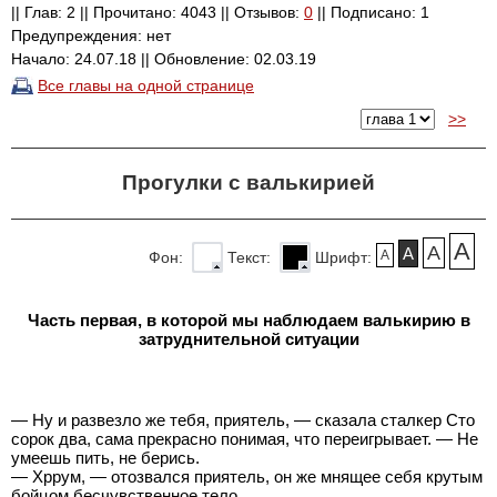
|| Глав: 2 || Прочитано: 4043 || Отзывов:
0
|| Подписано: 1
Предупреждения: нет
Начало: 24.07.18 || Обновление: 02.03.19
Все главы на одной странице
>>
Прогулки с валькирией
A
A
A
A
Фон:
Текст:
Шрифт:
Часть первая, в которой мы наблюдаем валькирию в
затруднительной ситуации
— Ну и развезло же тебя, приятель, — сказала сталкер Сто
сорок два, сама прекрасно понимая, что переигрывает. — Не
умеешь пить, не берись.
— Хррум, — отозвался приятель, он же мнящее себя крутым
бойцом бесчувственное тело.