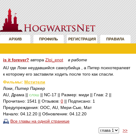
АРХИВ
ПРОФИЛЬ
РЕГИСТРАЦИЯ
ПРАВИЛА
is it forever?
автора
Zloi_enot
в работе
AU где Локи неудавшийся самоубийца , а Питер психотерапевт
к которому его заставили ходить после того как спасли.
Фильмы:
Мстители
Локи,
Питер Паркер
AU, Драма ||
слэш
|| NC-17 || Размер: миди || Глав: 2 ||
Прочитано: 1541 || Отзывов:
0
|| Подписано: 1
Предупреждения: ООС, AU, Мери-Сью, Мат
Начало: 04.12.20 || Обновление: 04.12.20
Все главы на одной странице
>>