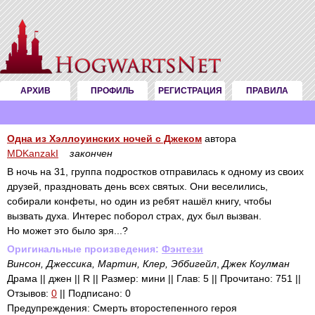
АРХИВ
ПРОФИЛЬ
РЕГИСТРАЦИЯ
ПРАВИЛА
Одна из Хэллоуинских ночей с Джеком
автора
MDKanzakI
закончен
В ночь на 31, группа подростков отправилась к одному из своих
друзей, праздновать день всех святых. Они веселились,
собирали конфеты, но один из ребят нашёл книгу, чтобы
вызвать духа. Интерес поборол страх, дух был вызван.
Но может это было зря...?
Оригинальные произведения:
Фэнтези
Винсон, Джессика, Мартин, Клер, Эббигейл
,
Джек Коулман
Драма || джен || R || Размер: мини || Глав: 5 || Прочитано: 751 ||
Отзывов:
0
|| Подписано: 0
Предупреждения: Смерть второстепенного героя