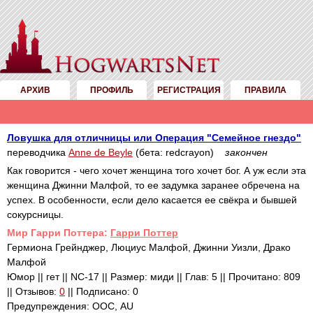
АРХИВ
ПРОФИЛЬ
РЕГИСТРАЦИЯ
ПРАВИЛА
Ловушка для отличницы или Операция "Семейное гнездо"
переводчика
Anne de Beyle
(бета: redcrayon)
закончен
Как говорится - чего хочет женщина того хочет бог. А уж если эта
женщина Джинни Малфой, то ее задумка заранее обречена на
успех. В особенности, если дело касается ее свёкра и бывшей
сокурсницы.
Mир Гарри Поттера:
Гарри Поттер
Гермиона Грейнджер, Люциус Малфой, Джинни Уизли, Драко
Малфой
Юмор || гет || NC-17 || Размер: миди || Глав: 5 || Прочитано: 809
|| Отзывов:
0
|| Подписано: 0
Предупреждения: ООС, AU