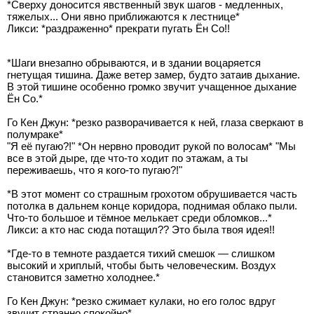
*Сверху доносится явственный звук шагов - медленных,
тяжелых... Они явно приближаются к лестнице*
Ликси: *раздраженно* прекрати пугать Ён Со!!
*Шаги внезапно обрываются, и в здании воцаряется
гнетущая тишина. Даже ветер замер, будто затаив дыхание.
В этой тишине особенно громко звучит учащенное дыхание
Ён Со.*
Го Кен Джун: *резко разворачивается к ней, глаза сверкают в
полумраке*
"Я её пугаю?!" *Он нервно проводит рукой по волосам* "Мы
все в этой дыре, где что-то ходит по этажам, а ты
переживаешь, что я кого-то пугаю?!"
*В этот момент со страшным грохотом обрушивается часть
потолка в дальнем конце коридора, поднимая облако пыли.
Что-то большое и тёмное мелькает среди обломков...*
Ликси: а кто нас сюда потащил?? Это была твоя идея!!
*Где-то в темноте раздается тихий смешок — слишком
высокий и хриплый, чтобы быть человеческим. Воздух
становится заметно холоднее.*
Го Кен Джун: *резко сжимает кулаки, но его голос вдруг
звучит странно спокойно*