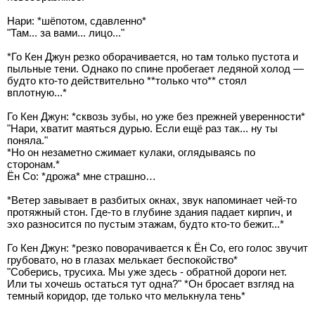
Нари: *шёпотом, сдавленно*
"Там... за вами... лицо..."
*Го Кен Джун резко оборачивается, но там только пустота и
пыльные тени. Однако по спине пробегает ледяной холод —
будто кто-то действительно **только что** стоял
вплотную...*
Го Кен Джун: *сквозь зубы, но уже без прежней уверенности*
"Нари, хватит маяться дурью. Если ещё раз так... ну ты
поняла."
*Но он незаметно сжимает кулаки, оглядываясь по
сторонам.*
Ён Со: *дрожа* мне страшно…
*Ветер завывает в разбитых окнах, звук напоминает чей-то
протяжный стон. Где-то в глубине здания падает кирпич, и
эхо разносится по пустым этажам, будто кто-то бежит...*
Го Кен Джун: *резко поворачивается к Ён Со, его голос звучит
грубовато, но в глазах мелькает беспокойство*
"Соберись, трусиха. Мы уже здесь - обратной дороги нет.
Или ты хочешь остаться тут одна?" *Он бросает взгляд на
темный коридор, где только что мелькнула тень*