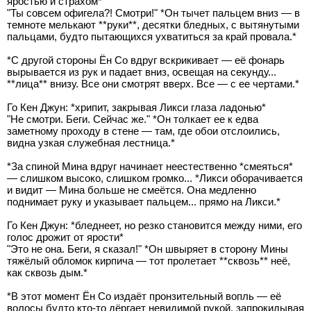
яростью и страхом*
"Ты совсем офигела?! Смотри!" *Он тычет пальцем вниз — в
темноте мелькают **руки**, десятки бледных, с вытянутыми
пальцами, будто пытающихся ухватиться за край провала.*
*С другой стороны Ён Со вдруг вскрикивает — её фонарь
вырывается из рук и падает вниз, освещая на секунду...
**лица** внизу. Все они смотрят вверх. Все — с ее чертами.*
Го Кен Джун: *хрипит, закрывая Ликси глаза ладонью*
"Не смотри. Беги. Сейчас же." *Он толкает ее к едва
заметному проходу в стене — там, где обои отслоились,
видна узкая служебная лестница.*
*За спиной Мина вдруг начинает неестественно *смеяться*
— слишком высоко, слишком громко... *Ликси оборачивается
и видит — Мина больше не смеётся. Она медленно
поднимает руку и указывает пальцем... прямо на Ликси.*
Го Кен Джун: *бледнеет, но резко становится между ними, его
голос дрожит от ярости*
"Это не она. Беги, я сказал!" *Он швыряет в сторону Мины
тяжёлый обломок кирпича — тот пролетает **сквозь** неё,
как сквозь дым.*
*В этот момент Ён Со издаёт пронзительный вопль — её
волосы будто кто-то дёргает невидимой рукой, запрокидывая