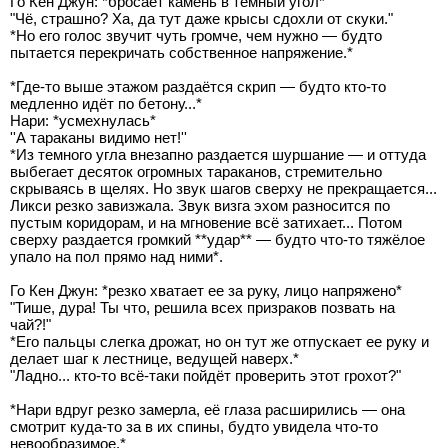
Го Кен Джун: *бросает камень в темный угол*
"Чё, страшно? Ха, да тут даже крысы сдохли от скуки."
*Но его голос звучит чуть громче, чем нужно — будто
пытается перекричать собственное напряжение.*
*Где-то выше этажом раздаётся скрип — будто кто-то
медленно идёт по бетону...*
Нари: *усмехнулась*
''А тараканы видимо нет!''
*Из темного угла внезапно раздается шуршание — и оттуда
выбегает десяток огромных тараканов, стремительно
скрываясь в щелях. Но звук шагов сверху не прекращается...
Ликси резко завизжала. Звук визга эхом разносится по
пустым коридорам, и на мгновение всё затихает... Потом
сверху раздается громкий **удар** — будто что-то тяжёлое
упало на пол прямо над ними*.
Го Кен Джун: *резко хватает ее за руку, лицо напряжено*
"Тише, дура! Ты что, решила всех призраков позвать на
чай?!"
*Его пальцы слегка дрожат, но он тут же отпускает ее руку и
делает шаг к лестнице, ведущей наверх.*
"Ладно... кто-то всё-таки пойдёт проверить этот грохот?"
*Нари вдруг резко замерла, её глаза расширились — она
смотрит куда-то за в их спины, будто увидела что-то
невообразимое.*