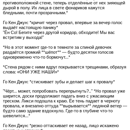
противоположной стене, теперь отделённые от нех зияющей
дырой в полу. Их лица в свете фонариков кажутся
бледными, почти прозрачными.*
Го Кен Джун: *кричит через провал, впервые за вечер голос
выдаёт настоящую панику*
"Ён Со! Бегите через другой коридор, обходите! Мы вас
встретим у выхода!"
*Но в этот момент где-то в темноте за спиной девочек
раздаётся громкий **шёпот** — будто десятки голосов
одновременно что-то бормочут...*
*Стена рядом с ними вдруг покрывается трещинами, образуя
слова: «ОНИ УЖЕ НАШИ»*
Го Кен Джун: *стискивает зубы и делает шаг к провалу*
"Чёрт... может, попробовать перепрыгнуть?.." *Но провал уже
ширится, доски продолжают падать вниз с ужасающим
треском. Ликси подошла к краю. Ёе тень падает в черноту
провала, и внезапно оттуда **вырывается** ледяной ветер —
будто само здание вздохнуло. Где-то в глубине что-то
шевелится...*
Го Кен Джун: *резко оттаскивает ее назад, лицо искажено