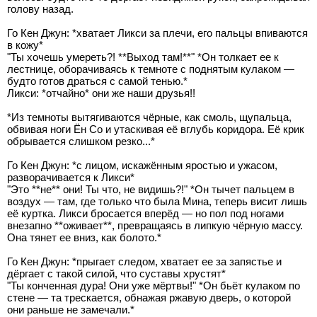
голову назад.
Го Кен Джун: *хватает Ликси за плечи, его пальцы впиваются
в кожу*
"Ты хочешь умереть?! **Выход там!**" *Он толкает ее к
лестнице, оборачиваясь к темноте с поднятым кулаком —
будто готов драться с самой тенью.*
Ликси: *отчайно* они же наши друзья!!
*Из темноты вытягиваются чёрные, как смоль, щупальца,
обвивая ноги Ён Со и утаскивая её вглубь коридора. Её крик
обрывается слишком резко...*
Го Кен Джун: *с лицом, искажённым яростью и ужасом,
разворачивается к Ликси*
"Это **не** они! Ты что, не видишь?!" *Он тычет пальцем в
воздух — там, где только что была Мина, теперь висит лишь
её куртка. Ликси бросается вперёд — но пол под ногами
внезапно **оживает**, превращаясь в липкую чёрную массу.
Она тянет ее вниз, как болото.*
Го Кен Джун: *прыгает следом, хватает ее за запястье и
дёргает с такой силой, что суставы хрустят*
"Ты конченная дура! Они уже мёртвы!" *Он бьёт кулаком по
стене — та трескается, обнажая ржавую дверь, о которой
они раньше не замечали.*