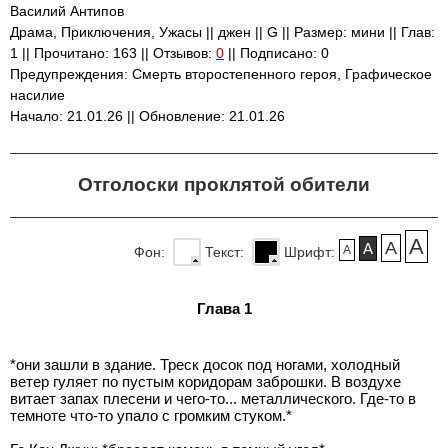
Василий Антипов
Драма, Приключения, Ужасы || джен || G || Размер: мини || Глав:
1 || Прочитано: 163 || Отзывов:
0
|| Подписано: 0
Предупреждения: Смерть второстепенного героя, Графическое
насилие
Начало: 21.01.26 || Обновление: 21.01.26
Отголоски проклятой обители
A
A
A
A
Фон:
Текст:
Шрифт:
Глава 1
*они зашли в здание. Треск досок под ногами, холодный
ветер гуляет по пустым коридорам заброшки. В воздухе
витает запах плесени и чего-то... металлического. Где-то в
темноте что-то упало с громким стуком.*