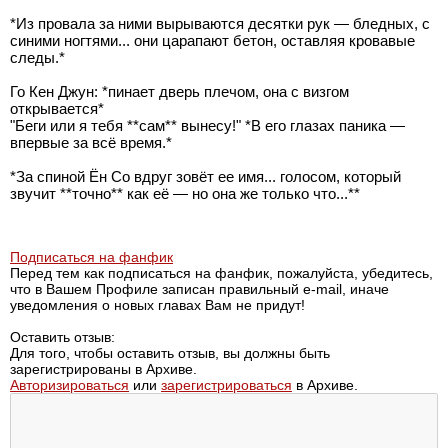
*Из провала за ними вырываются десятки рук — бледных, с
синими ногтями... они царапают бетон, оставляя кровавые
следы.*
Го Кен Джун: *пинает дверь плечом, она с визгом
открывается*
"Беги или я тебя **сам** вынесу!" *В его глазах паника —
впервые за всё время.*
*За спиной Ён Со вдруг зовёт ее имя... голосом, который
звучит **точно** как её — но она же только что...**
Подписаться на фанфик
Перед тем как подписаться на фанфик, пожалуйста, убедитесь,
что в Вашем Профиле записан правильный e-mail, иначе
уведомления о новых главах Вам не придут!
Оставить отзыв:
Для того, чтобы оставить отзыв, вы должны быть
зарегистрированы в Архиве.
Авторизироваться
или
зарегистрироваться
в Архиве.