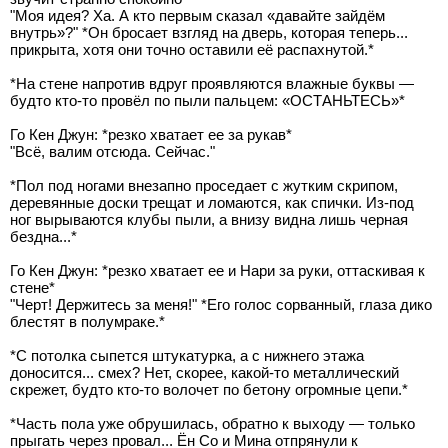
"Моя идея? Ха. А кто первым сказал «давайте зайдём
внутрь»?" *Он бросает взгляд на дверь, которая теперь...
прикрыта, хотя они точно оставили её распахнутой.*
*На стене напротив вдруг проявляются влажные буквы —
будто кто-то провёл по пыли пальцем: «ОСТАНЬТЕСЬ»*
Го Кен Джун: *резко хватает ее за рукав*
"Всё, валим отсюда. Сейчас."
*Пол под ногами внезапно проседает с жутким скрипом,
деревянные доски трещат и ломаются, как спички. Из-под
ног вырываются клубы пыли, а внизу видна лишь черная
бездна...*
Го Кен Джун: *резко хватает ее и Нари за руки, оттаскивая к
стене*
"Черт! Держитесь за меня!" *Его голос сорванный, глаза дико
блестят в полумраке.*
*С потолка сыпется штукатурка, а с нижнего этажа
доносится... смех? Нет, скорее, какой-то металлический
скрежет, будто кто-то волочет по бетону огромные цепи.*
*Часть пола уже обрушилась, обратно к выходу — только
прыгать через провал... Ён Со и Мина отпрянули к