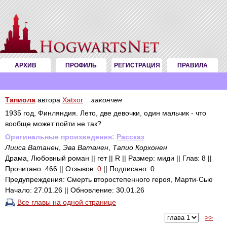
АРХИВ
ПРОФИЛЬ
РЕГИСТРАЦИЯ
ПРАВИЛА
Тапиола
автора
Xatxor
закончен
1935 год, Финляндия. Лето, две девочки, один мальчик - что
вообще может пойти не так?
Оригинальные произведения:
Рассказ
Лииса Ватанен
,
Эва Ватанен
,
Тапио Корхонен
Драма, Любовный роман || гет || R || Размер: миди || Глав: 8 ||
Прочитано: 466 || Отзывов:
0
|| Подписано: 0
Предупреждения: Смерть второстепенного героя, Марти-Сью
Начало: 27.01.26 || Обновление: 30.01.26
Все главы на одной странице
>>