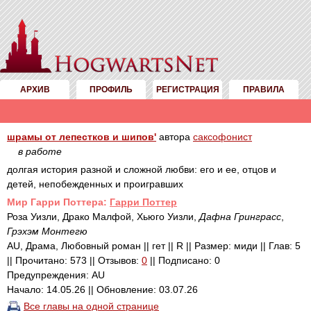
АРХИВ
ПРОФИЛЬ
РЕГИСТРАЦИЯ
ПРАВИЛА
шрамы от лепестков и шипов'
автора
саксофонист
в работе
долгая история разной и сложной любви: его и ее, отцов и
детей, непобежденных и проигравших
Mир Гарри Поттера:
Гарри Поттер
Роза Уизли, Драко Малфой, Хьюго Уизли,
Дафна Гринграсс
,
Грэхэм Монтегю
AU, Драма, Любовный роман || гет || R || Размер: миди || Глав: 5
|| Прочитано: 573 || Отзывов:
0
|| Подписано: 0
Предупреждения: AU
Начало: 14.05.26 || Обновление: 03.07.26
Все главы на одной странице