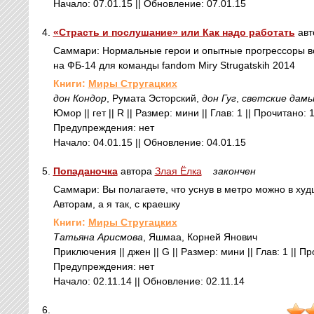
Начало: 07.01.15 || Обновление: 07.01.15
4.
«Страсть и послушание» или Как надо работать
авт
Саммари: Нормальные герои и опытные прогрессоры все
на ФБ-14 для команды fandom Miry Strugatskih 2014
Книги:
Миры Стругацких
дон Кондор
, Румата Эсторский,
дон Гуг
,
светские дамы
Юмор || гет || R || Размер: мини || Глав: 1 || Прочитано:
Предупреждения: нет
Начало: 04.01.15 || Обновление: 04.01.15
5.
Попаданочка
автора
Злая Ёлка
закончен
Саммари: Вы полагаете, что уснув в метро можно в ху
Авторам, а я так, с краешку
Книги:
Миры Стругацких
Татьяна Арисмова
, Яшмаа, Корней Янович
Приключения || джен || G || Размер: мини || Глав: 1 || П
Предупреждения: нет
Начало: 02.11.14 || Обновление: 02.11.14
6.