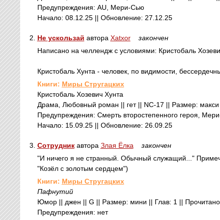
Предупреждения: AU, Мери-Сью
Начало: 08.12.25 || Обновление: 27.12.25
2.
Не ускользай
автора
Xatxor
закончен
Написано на челлендж с условиями: Кристобаль Хозев
Кристобаль Хунта - человек, по видимости, бессердечны
Книги:
Миры Стругацких
Кристобаль Хозевич Хунта
Драма, Любовный роман || гет || NC-17 || Размер: макси |
Предупреждения: Смерть второстепенного героя, Мер
Начало: 15.09.25 || Обновление: 26.09.25
3.
Сотрудник
автора
Злая Ёлка
закончен
"И ничего я не странный. Обычный служащий..." Примеч
"Козёл с золотым сердцем")
Книги:
Миры Стругацких
Пафнутий
Юмор || джен || G || Размер: мини || Глав: 1 || Прочитан
Предупреждения: нет