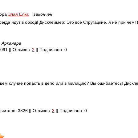
ора
Злая Ёлка
закончен
гда идут в обход! Дисклеймер: Это всё Стругацкие, я не при чём!
 Арканара
 1091 || Отзывов:
2
|| Подписано: 0
дшем случае попасть в депо или в милицию? Вы ошибаетесь! Дискл
рочитано: 3826 || Отзывов:
3
|| Подписано: 0