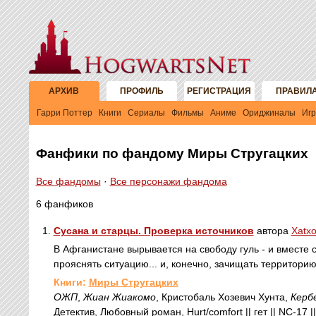
АРХИВ
ПРОФИЛЬ
РЕГИСТРАЦИЯ
ПРАВИЛ
Гарри Поттер
Книги
Сериалы
Фильмы
Аниме
Ориджиналы
Иг
Фанфики по фандому Миры Стругацких
Все фандомы
·
Все персонажи фандома
6 фанфиков
1.
Сусана и старцы. Проверка источников
автора
Xatxo
В Афганистане вырывается на свободу гуль - и вместе 
прояснять ситуацию... и, конечно, зачищать территори
Книги:
Миры Стругацких
ОЖП
,
Жиан Жиакомо
, Кристобаль Хозевич Хунта,
Керб
Детектив, Любовный роман, Hurt/comfort || гет || NC-17 |