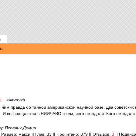
А
ры
r
закончен
с ним правда об тайной американской научной базе. Два советских
ю. И возвращаются в НИИЧАВО с тем, чего не ждали. Кого не ждали.
ер Псоевич Демин
| Размер: макси || Глав: 33 || Прочитано: 879 || Отзывов:
0
|| Подписа