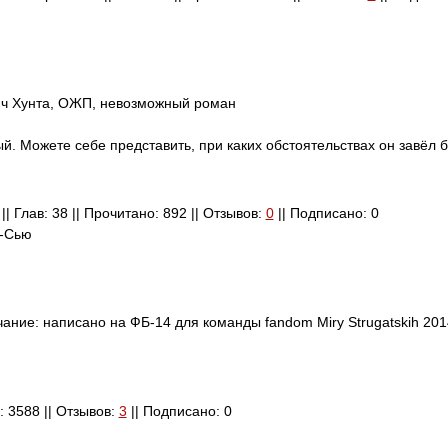
ич Хунта, ОЖП, невозможный роман
й. Можете себе представить, при каких обстоятельствах он завёл б
| Глав: 38 || Прочитано: 892 || Отзывов:
0
|| Подписано: 0
и-Сью
ание: написано на ФБ-14 для команды fandom Miry Strugatskih 2014
о: 3588 || Отзывов:
3
|| Подписано: 0