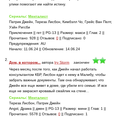
улики помогают им найти истину.
Сериалы:
Менталист
Патрик Джейн, Тереза Лисбон, Кимбэлл Чо, Грейс Ван Пелт,
Уэйн Ригсби
Приключения || гет || PG-13 || Размер: макси || Глав: 2 ||
Прочитано: 928 || Отзывов:
0
|| Подписано: 0
Предупреждения: AU
Начало: 11.06.24 || Обновление: 14.06.24
2.
Дом, в котором...
автора
Iry Storm
закончен
Через месяц после того, как Джейн начал работать
консультантом КБР, Лисбон едет к нему в Малибу, чтобы
забрать важные документы. Там она обнаруживает, что
Джейн все еще живет в доме, где убили его семью. И все
еще не закрасил кровавый смайлик на стене...
Сериалы:
Менталист
Тереза Лисбон, Патрик Джейн
Angst, Драма || джен || PG-13 || Размер: мини || Глав: 1 ||
Прочитано: 5578 || Отзывов:
0
|| Подписано: 1