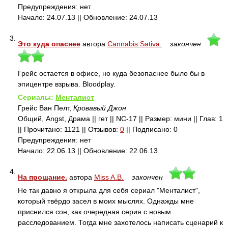
Предупреждения: нет
Начало: 24.07.13 || Обновление: 24.07.13
3.
Это куда опаснее
автора
Cannabis Sativa.
закончен
Грейс остается в офисе, но куда безопаснее было бы в
эпицентре взрыва. Bloodplay.
Сериалы:
Менталист
Грейс Ван Пелт,
Кровавый Джон
Общий, Angst, Драма || гет || NC-17 || Размер: мини || Глав: 1
|| Прочитано: 1121 || Отзывов:
0
|| Подписано: 0
Предупреждения: нет
Начало: 22.06.13 || Обновление: 22.06.13
4.
На прощание.
автора
Miss A.B.
закончен
Не так давно я открыла для себя сериал "Менталист",
который твёрдо засел в моих мыслях. Однажды мне
приснился сон, как очередная серия с новым
расследованием. Тогда мне захотелось написать сценарий к