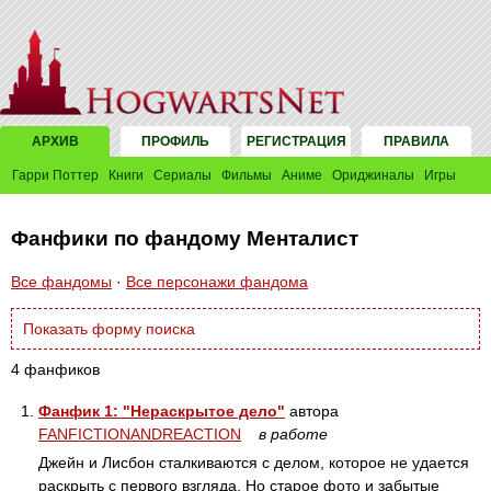
АРХИВ
ПРОФИЛЬ
РЕГИСТРАЦИЯ
ПРАВИЛА
Гарри Поттер
Книги
Сериалы
Фильмы
Аниме
Ориджиналы
Игры
Фанфики по фандому Менталист
Все фандомы
·
Все персонажи фандома
Показать форму поиска
4 фанфиков
1.
Фанфик 1: "Нераскрытое дело"
автора
FANFICTIONANDREACTION
в работе
Джейн и Лисбон сталкиваются с делом, которое не удается
раскрыть с первого взгляда. Но старое фото и забытые