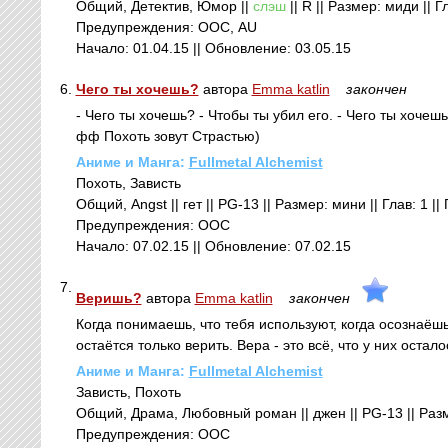
Общий, Детектив, Юмор ||
слэш
|| R || Размер: миди || Г
Предупреждения: ООС, AU
Начало: 01.04.15 || Обновление: 03.05.15
6.
Чего ты хочешь?
автора
Emma katlin
закончен
- Чего ты хочешь? - Чтобы ты убил его. - Чего ты хочешь
фф Похоть зовут Страстью)
Аниме и Манга:
Fullmetal Alchemist
Похоть, Зависть
Общий, Angst || гет || PG-13 || Размер: мини || Глав: 1 |
Предупреждения: ООС
Начало: 07.02.15 || Обновление: 07.02.15
7.
Веришь?
автора
Emma katlin
закончен
Когда понимаешь, что тебя используют, когда осознаёшь,
остаётся только верить. Вера - это всё, что у них остало
Аниме и Манга:
Fullmetal Alchemist
Зависть, Похоть
Общий, Драма, Любовный роман || джен || PG-13 || Разме
Предупреждения: ООС