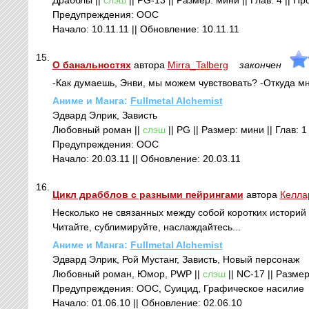
Драбблы ||
слэш
|| PG-13 || Размер: мини || Глав: 4 || П
Предупреждения: ООС
Начало: 10.11.11 || Обновление: 10.11.11
15.
О банальностях
автора
Mirra_Talberg
закончен
-Как думаешь, Энви, мы можем чувствовать? -Откуда мне
Аниме и Манга:
Fullmetal Alchemist
Эдвард Элрик, Зависть
Любовный роман ||
слэш
|| PG || Размер: мини || Глав: 
Предупреждения: ООС
Начало: 20.03.11 || Обновление: 20.03.11
16.
Цикл драбблов с разными пейрингами
автора
Келла
Несколько не связанных между собой коротких историй 
Читайте, сублимируйте, наслаждайтесь...
Аниме и Манга:
Fullmetal Alchemist
Эдвард Элрик, Рой Мустанг, Зависть, Новый персонаж
Любовный роман, Юмор, PWP ||
слэш
|| NC-17 || Размер
Предупреждения: ООС, Суицид, Графическое насилие
Начало: 01.06.10 || Обновление: 02.06.10