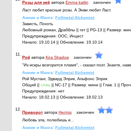
Розы для неё
автора
Emma katlin
закончен
Ласт любит красные розы. А Энви любит Ласт.
Аниме и Манга:
Fullmetal Alchemist
Зависть, Похоть
Любовный роман, Драбблы || гет || PG-13 || Размер: мини
Предупреждения: ООС, Инцест
Начало: 19.10.14 || Обновление: 19.10.14
11.
Рой
автора
Kira Shadow
закончен
"Из искры возгорится пламя", - сказал поэт. Знаете, на
Аниме и Манга:
Fullmetal Alchemist
Рой Мустанг, Эдвард Элрик, Альфонс Элрик
Общий ||
слэш
|| NC-17 || Размер: мини || Глав: 1 || Про
Предупреждения: нет
Начало: 18.02.13 || Обновление: 18.02.13
12.
Приворот
автора
Hermis
закончен
Любовь зла, полюбишь и...
Аниме и Манга:
Fullmetal Alchemist