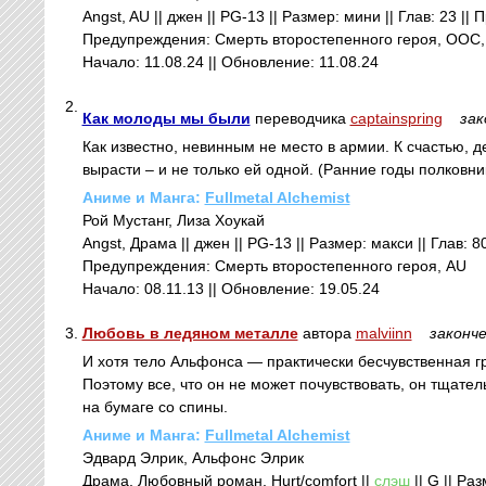
Angst, AU || джен || PG-13 || Размер: мини || Глав: 23 ||
Предупреждения: Смерть второстепенного героя, ООС,
Начало: 11.08.24 || Обновление: 11.08.24
2.
Как молоды мы были
переводчика
captainspring
зак
Как известно, невинным не место в армии. К счастью,
вырасти – и не только ей одной. (Ранние годы полковни
Аниме и Манга:
Fullmetal Alchemist
Рой Мустанг, Лиза Хоукай
Angst, Драма || джен || PG-13 || Размер: макси || Глав: 
Предупреждения: Смерть второстепенного героя, AU
Начало: 08.11.13 || Обновление: 19.05.24
3.
Любовь в ледяном металле
автора
malviinn
законч
И хотя тело Альфонса — практически бесчувственная гр
Поэтому все, что он не может почувствовать, он тщате
на бумаге со спины.
Аниме и Манга:
Fullmetal Alchemist
Эдвард Элрик, Альфонс Элрик
Драма, Любовный роман, Hurt/comfort ||
слэш
|| G || Ра