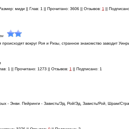
азмер: миди || Глав: 1 || Прочитано: 3606 || Отзывов:
1
|| Подписано
ен
роисходят вокруг Роя и Ризы, странное знакомство заводит Уинри.
л
Глав: 1 || Прочитано: 1273 || Отзывов:
1
|| Подписано: 1
ых - Энви. Пейринги - Зависть/Эд, Рой/Эд, Зависть/Рой, Шрам/Стра