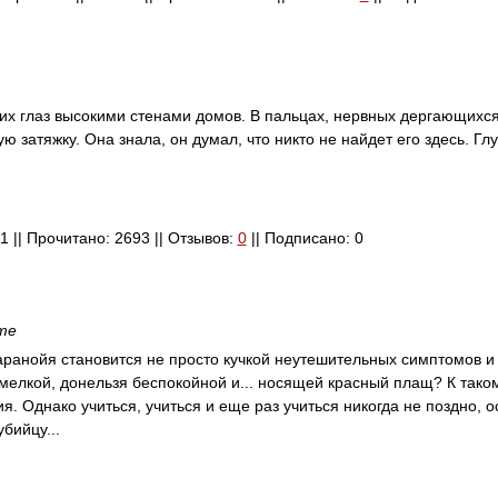
жих глаз высокими стенами домов. В пальцах, нервных дергающихс
ю затяжку. Она знала, он думал, что никто не найдет его здесь. Гл
 1 || Прочитано: 2693 || Отзывов:
0
|| Подписано: 0
те
аранойя становится не просто кучкой неутешительных симптомов и
елкой, донельзя беспокойной и... носящей красный плащ? К тако
я. Однако учиться, учиться и еще раз учиться никогда не поздно, о
бийцу...