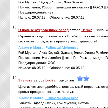
Рой Мустанг, Эдвард Элрик, Лиза Хоукай
Приключения, Юмор || категория не указана || PG-13 || Р
Предупреждения: нет
Начало: 26.07.12 || Обновление: 26.07.12
13.
О пользе откровенных бесед
автора
Hermis
законч
Странные люди появляются в Штабе, странные события п
кто сможет определить причину этих странностей.
Аниме и Манга:
Fullmetal Alchemist
Рой Мустанг, Лиза Хоукай, Эдвард Элрик, Уинри Рокбел
Приключения, Hurt/comfort || гет || R || Размер: миди || 
Предупреждения: ООС
Начало: 08.05.12 || Обновление: 08.05.12
14.
Зависть
автора
Luchia
закончен
Цикл из четырех драбблов, центральный персонаж котор
просит прощения за... все, чего уж.
Аниме и Манга:
Fullmetal Alchemist
Зависть, Эдвард Элрик, Рой Мустанг, Похоть