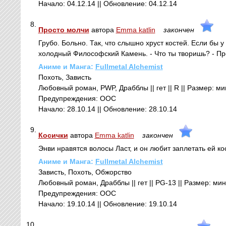
Начало: 04.12.14 || Обновление: 04.12.14
8.
Просто молчи
автора
Emma katlin
закончен
Грубо. Больно. Так, что слышно хруст костей. Если бы у
холодный Философский Камень. - Что ты творишь? - Пр
Аниме и Манга:
Fullmetal Alchemist
Похоть, Зависть
Любовный роман, PWP, Драбблы || гет || R || Размер: мин
Предупреждения: ООС
Начало: 28.10.14 || Обновление: 28.10.14
9.
Косички
автора
Emma katlin
закончен
Энви нравятся волосы Ласт, и он любит заплетать ей ко
Аниме и Манга:
Fullmetal Alchemist
Зависть, Похоть, Обжорство
Любовный роман, Драбблы || гет || PG-13 || Размер: мини
Предупреждения: ООС
Начало: 19.10.14 || Обновление: 19.10.14
10.