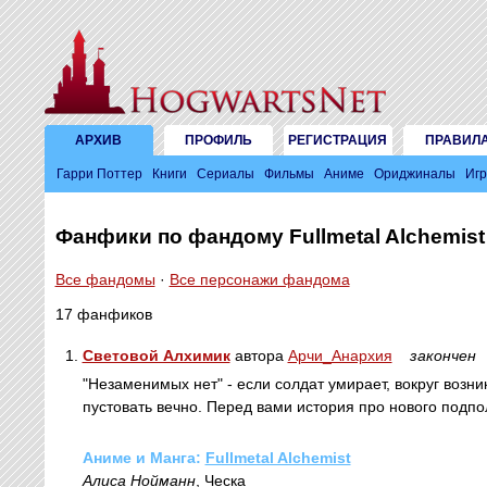
АРХИВ
ПРОФИЛЬ
РЕГИСТРАЦИЯ
ПРАВИЛ
Гарри Поттер
Книги
Сериалы
Фильмы
Аниме
Ориджиналы
Иг
Фанфики по фандому Fullmetal Alchemist
Все фандомы
·
Все персонажи фандома
17 фанфиков
1.
Световой Алхимик
автора
Арчи_Анархия
закончен
"Незаменимых нет" - если солдат умирает, вокруг возни
пустовать вечно. Перед вами история про нового подпол
Аниме и Манга:
Fullmetal Alchemist
Алиса Нойманн
, Ческа