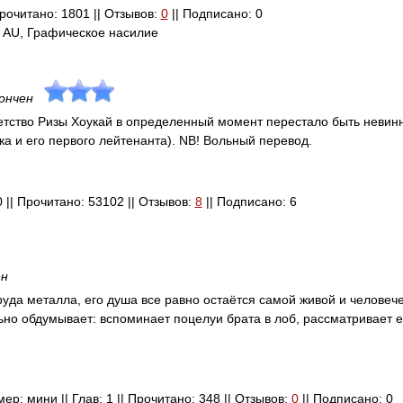
 Прочитано: 1801 || Отзывов:
0
|| Подписано: 0
 AU, Графическое насилие
ончен
 детство Ризы Хоукай в определенный момент перестало быть неви
ка и его первого лейтенанта). NB! Вольный перевод.
80 || Прочитано: 53102 || Отзывов:
8
|| Подписано: 6
ен
уда металла, его душа все равно остаётся самой живой и человече
льно обдумывает: вспоминает поцелуи брата в лоб, рассматривает е
змер: мини || Глав: 1 || Прочитано: 348 || Отзывов:
0
|| Подписано: 0