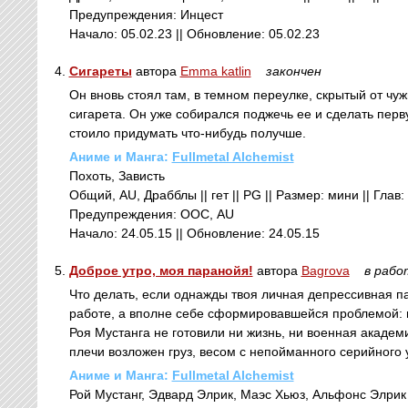
Предупреждения: Инцест
Начало: 05.02.23 || Обновление: 05.02.23
4.
Сигареты
автора
Emma katlin
закончен
Он вновь стоял там, в темном переулке, скрытый от чу
сигарета. Он уже собирался поджечь ее и сделать перву
стоило придумать что-нибудь получше.
Аниме и Манга:
Fullmetal Alchemist
Похоть, Зависть
Общий, AU, Драбблы || гет || PG || Размер: мини || Глав:
Предупреждения: ООС, AU
Начало: 24.05.15 || Обновление: 24.05.15
5.
Доброе утро, моя паранойя!
автора
Bagrova
в рабо
Что делать, если однажды твоя личная депрессивная п
работе, а вполне себе сформировавшейся проблемой: м
Роя Мустанга не готовили ни жизнь, ни военная академи
плечи возложен груз, весом с непойманного серийного у
Аниме и Манга:
Fullmetal Alchemist
Рой Мустанг, Эдвард Элрик, Маэс Хьюз, Альфонс Элрик