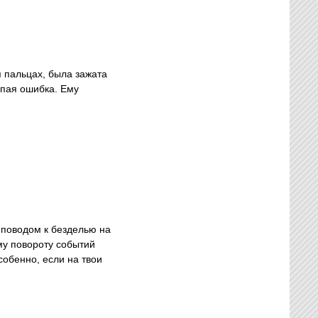
я пальцах, была зажата
упая ошибка. Ему
 поводом к безделью на
му повороту событий
собенно, если на твои