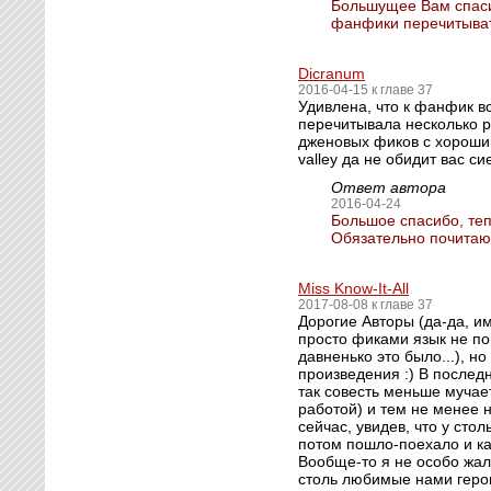
Большущее Вам спасиб
фанфики перечитывать
Dicranum
2016-04-15 к главе 37
Удивлена, что к фанфик вс
перечитывала несколько р
дженовых фиков с хорошим 
valley да не обидит вас с
Ответ автора
2016-04-24
Большое спасибо, тепе
Обязательно почитаю "B
Miss Know-It-All
2017-08-08 к главе 37
Дорогие Авторы (да-да, и
просто фиками язык не по
давненько это было...), н
произведения :) В послед
так совесть меньше мучает
работой) и тем не менее 
сейчас, увидев, что у ст
потом пошло-поехало и ка
Вообще-то я не особо жал
столь любимые нами герои