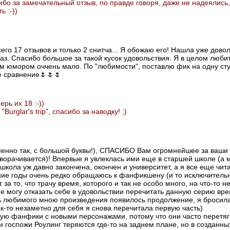
о за замечательный отзыв, по правде говоря, даже не надеялись, 
 :-))
его 17 отзывов и только 2 снитча... Я обожаю его! Нашла уже довол
аз. Спасибо большое за такой кусок удовольствия. Я в целом люби
юмором оччень мало. По "любимости", поставлю фик на одну ступен
ие сравнение🌷🌷🌷
рь их 18 :-))
urglar's trip", спасибо за наводку! ;)
менно так, с большой буквы!), СПАСИБО Вам огромнейшее за ваши 
ворачивается)! Впервые я увлеклась ими еще в старшей школе (а м
о школа уж давно закончена, окончен и университет, а я все еще ч
ние годы очень редко обращаюсь к фанфикшену (и то исключительн
 за то, что трачу время, которого и так не особо много, на что-то н
не могу отказать себе в удовольствии перечитать данную серию вре
оль любимого мною произведения появилось продолжение, я бросила
к-то незаметно для себя я снова перечитала первую часть)
ую фанфики с новыми персонажами, потому что они часто перетяг
 госпожи Роулинг теряются где-то на заднем плане, но в созданны