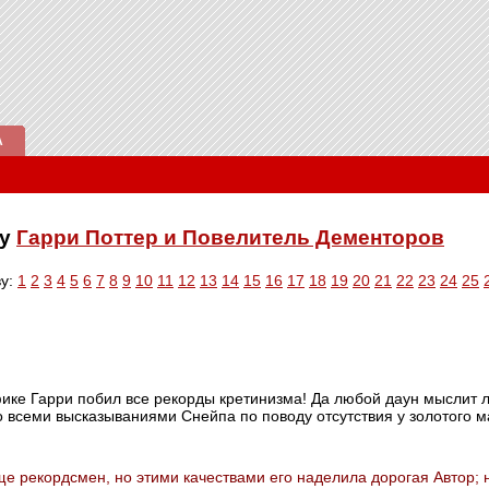
А
ку
Гарри Поттер и Повелитель Дементоров
ву:
1
2
3
4
5
6
7
8
9
10
11
12
13
14
15
16
17
18
19
20
21
22
23
24
25
фике Гарри побил все рекорды кретинизма! Да любой даун мыслит 
о всеми высказываниями Снейпа по поводу отсутствия у золотого ма
еще рекордсмен, но этими качествами его наделила дорогая Автор;