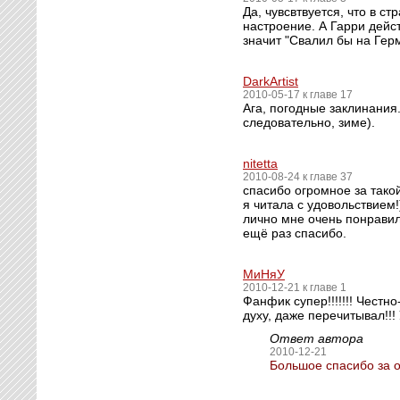
Да, чувсвтвуется, что в 
настроение. А Гарри дейс
значит "Свалил бы на Герм
DarkArtist
2010-05-17 к главе 17
Ага, погодные заклинания.
следовательно, зиме).
nitetta
2010-08-24 к главе 37
спасибо огромное за тако
я читала с удовольствием!
лично мне очень понравил
ещё раз спасибо.
МиНяУ
2010-12-21 к главе 1
Фанфик супер!!!!!!! Честн
духу, даже перечитывал!!!
Ответ автора
2010-12-21
Большое спасибо за о