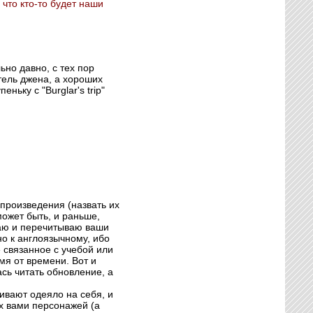
что кто-то будет наши
ьно давно, с тех пор
тель джена, а хороших
ьку с "Burglar's trip"
произведения (назвать их
ожет быть, и раньше,
итаю и перечитываю ваши
о к англоязычному, ибо
е связанное с учебой или
мя от времени. Вот и
сь читать обновление, а
ивают одеяло на себя, и
х вами персонажей (а