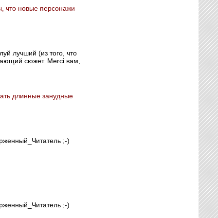
ы, что новые персонажи
луй лучший (из того, что
ающий сюжет. Merci вам,
исать длинные занудные
рженный_Читатель ;-)
рженный_Читатель ;-)