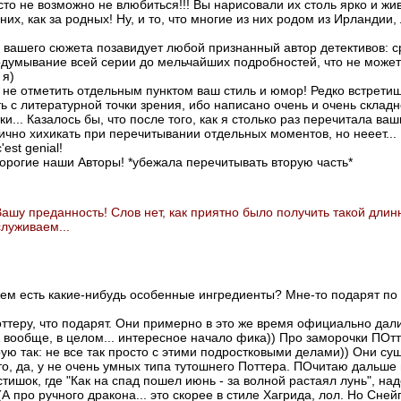
то не возможно не влюбиться!!! Вы нарисовали их столь ярко и жив
их, как за родных! Ну, и то, что многие из них родом из Ирландии
и вашего сюжета позавидует любой признанный автор детективов: с
думывание всей серии до мельчайших подробностей, что не может 
 я)
у не отметить отдельным пунктом ваш стиль и юмор! Редко встрети
ь с литературной точки зрения, ибо написано очень и очень склад
ки... Казалось бы, что после того, как я столько раз перечитала ва
рично хихикать при перечитывании отдельных моментов, но нееет..
est genial!
рогие наши Авторы! *убежала перечитывать вторую часть*
ашу преданность! Слов нет, как приятно было получить такой длинн
служиваем...
жем есть какие-нибудь особенные ингредиенты? Мне-то подарят по
Поттеру, что подарят. Они примерно в это же время официально дал
А вообще, в целом... интересное начало фика)) Про заморочки ПОт
ую так: не все так просто с этими подростковыми делами)) Они сущ
что, да, у не очень умных типа тутошнего Поттера. ПОчитаю дальше 
 стишок, где "Как на спад пошел июнь - за волной растаял лунь", на
А про ручного дракона... это скорее в стиле Хагрида, лол. Но Снейп