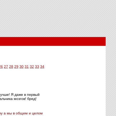
26
27
28
29
30
31
32
33
34
лучше! Я даже в первый
льчика мoзгов! бред!
 ну а мы в общем и целом