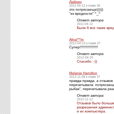
Дайрин
2011-04-12 к главе 36
это потрясающе)))))
"из вредности" ^_^
Ответ автора
2011-04-12
Были б все такие вред
Aliya***m
2012-04-13 к главе 37
Супер!!!!!!!!!!!!!!!!!!
Ответ автора
2012-04-25
Спасибо :-))
Melanie Hamilton
2012-11-08 к главе 37
правда-правда, а отзывов
перечитывала: потрясающая
рыбак", перечитывала раза
Ответ автора
2012-11-12
Отзывов было больше,
разрешения админист
и их компьютера.