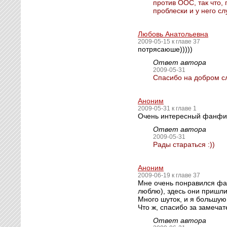
против ООС, так что, 
проблески и у него сл
Любовь Анатольевна
2009-05-15 к главе 37
потрясаюше)))))
Ответ автора
2009-05-31
Спасибо на добром сл
Аноним
2009-05-31 к главе 1
Очень интересный фанфи
Ответ автора
2009-05-31
Рады стараться :))
Аноним
2009-06-19 к главе 37
Мне очень понравился фан
люблю), здесь они пришли 
Много шуток, и я большую
Что ж, спасибо за замеча
Ответ автора