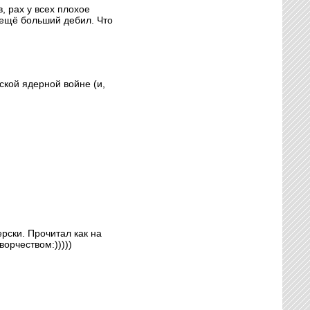
, рах у всех плохое
 ещё больший дебил. Что
ской ядерной войне (и,
ерски. Прочитал как на
орчеством:)))))