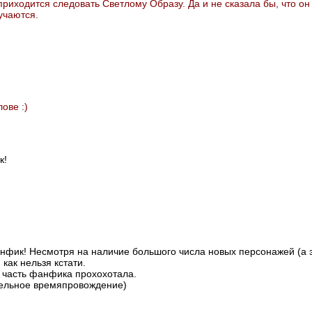
приходится следовать Светлому Образу. Да и не сказала бы, что он
учаются.
ове :)
к!
фик! Несмотря на наличие большого числа новых персонажей (а э
как нельзя кстати.
 часть фанфика прохохотала.
тельное времяпровождение)