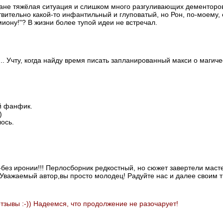
стране тяжёлая ситуация и слишком много разгуливающих дементоров
твительно какой-то инфантильный и глуповатый, но Рон, по-моему,
иону!"? В жизни более тупой идеи не встречал.
.. Учту, когда найду время писать запланированный макси о магиче
й фанфик.
)
ось.
о-без иронии!!! Перлосборник редкостный, но сюжет завертели маст
 Уважаемый автор,вы просто молодец! Радуйте нас и далее своим тв
тзывы :-)) Надеемся, что продолжение не разочарует!