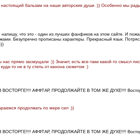
о настоящий бальзам на наши авторские души :)) Особенно мы рад
и напишу, что это - один из лучших фанфиков на этом сайте. И пожа
жами. Безупречно прописаны характеры. Прекрасный язык. Потряс
))
 нас прямо засмущали :)) Значит, есть все-таки какой-то смысл п
уда-то не в ту степь от канона сюжетом :)
 В ВОСТОРГЕ!!!! АФФТАР, ПРОДОЛЖАЙТЕ В ТОМ ЖЕ ДУХЕ!!!! Восто
раемся продолжать по мере сил :))
 В ВОСТОРГЕ!!!! АФФТАР, ПРОДОЛЖАЙТЕ В ТОМ ЖЕ ДУХЕ!!!! Восто