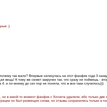
ные ;)
 почему так мало? Впервые наткнулась на этот фанфик года 3 назад
 вещь! К тому же сюжет закручен так, что сразу не поймешь - вто
 4, и по-моему до сих пор не поняла, что ж все-таки случилось)))
 но в какой-то момент фанфик с Хогнета удалили, ибо только две з
рации он был размещен снова, но отзывы сохранились только в па