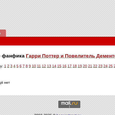
А
ве фанфика
Гарри Поттер и Повелитель Демен
ву:
1
2
3
4
5
6
7
8
9
10
11
12
13
14
15
16
17
18
19
20
21
22
23
24
25
щё нет