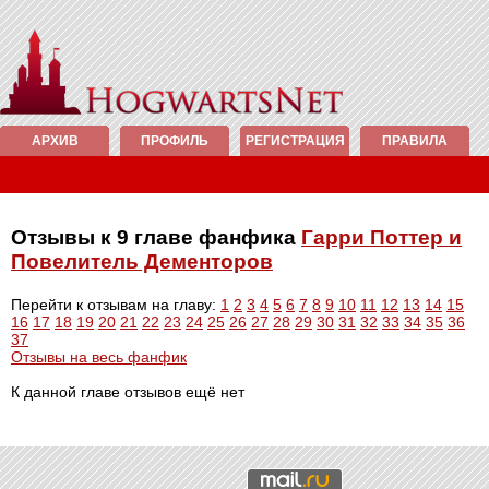
АРХИВ
ПРОФИЛЬ
РЕГИСТРАЦИЯ
ПРАВИЛА
Отзывы к 9 главе фанфика
Гарри Поттер и
Повелитель Дементоров
Перейти к отзывам на главу:
1
2
3
4
5
6
7
8
9
10
11
12
13
14
15
16
17
18
19
20
21
22
23
24
25
26
27
28
29
30
31
32
33
34
35
36
37
Отзывы на весь фанфик
К данной главе отзывов ещё нет