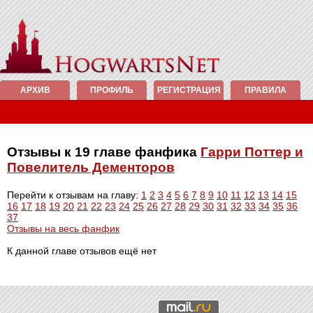
АРХИВ
ПРОФИЛЬ
РЕГИСТРАЦИЯ
ПРАВИЛА
Отзывы к 19 главе фанфика
Гарри Поттер и
Повелитель Дементоров
Перейти к отзывам на главу:
1
2
3
4
5
6
7
8
9
10
11
12
13
14
15
16
17
18
19
20
21
22
23
24
25
26
27
28
29
30
31
32
33
34
35
36
37
Отзывы на весь фанфик
К данной главе отзывов ещё нет