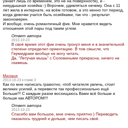
узнаёт лишь со временем, это не на поверхности), и -
никудышная хозяйка:-) Впрочем, удивляться нечему. Она с 11
лет жила в интернате, на всём готовом, а это иенно тот период,
когда девочки учатся быть хозяйками, так что - результат
закономерен.
И вообще, очень романтичный фик. Мне нравится видеть
отношения этой пары под таким углом.
Ответ автора
2013-10-23
В своё время этот фик очень тронул меня и в значительной
степени определил ориентацию. В том смысле, что
Гермидраки вообще не могу читать.
Да, "Летучая мышь" с Соломиными прекрасна, ничего не
скажешь.
Миланя
2013-10-23 к главе 3
Как по мне написать грамотно, чтоб читателя увлечь, стоит
великих усилий, а перевести так профессионально ещё
Больше!!! С каждым разом восхищаюсь Вами всё больше и
больше как АВТОРОМ!!!
Ответ автора
2013-10-23
Спасибо вам большое, мне очень приятно:) Переводить
оказалось трудней и дольше, чем писать своё.