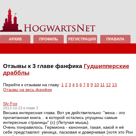
АРХИВ
ПРОФИЛЬ
РЕГИСТРАЦИЯ
ПРАВИЛА
Отзывы к 3 главе фанфика
Гудшипперские
драбблы
Перейти к отзывам на главу:
1
2
3
4
5
6
7
8
9
10
11
12
13
Отзывы на весь фанфик
Sly Fox
2013-10-23 к главе 3
Весьма интересная глава. Вот уж действительно: "жена - это
прочитанная книга... в которой остались упущены самые
интересные страницы" (с) (Летучая мышь).
Очень понравилось. Гермиона - канонная, такая, какой я её
себе представлял: умница, ласковая и доверчивая (хотя это Рон