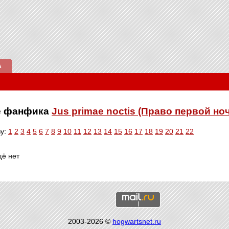
А
ве фанфика
Jus primae noctis (Право первой но
ву:
1
2
3
4
5
6
7
8
9
10
11
12
13
14
15
16
17
18
19
20
21
22
щё нет
2003-2026 ©
hogwartsnet.ru