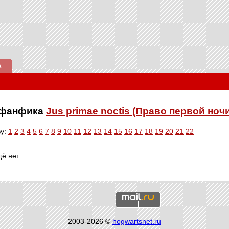
А
е фанфика
Jus primae noctis (Право первой ноч
ву:
1
2
3
4
5
6
7
8
9
10
11
12
13
14
15
16
17
18
19
20
21
22
щё нет
2003-2026 ©
hogwartsnet.ru