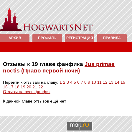
АРХИВ
ПРОФИЛЬ
РЕГИСТРАЦИЯ
ПРАВИЛА
Отзывы к 19 главе фанфика
Jus primae
noctis (Право первой ночи)
Перейти к отзывам на главу:
1
2
3
4
5
6
7
8
9
10
11
12
13
14
15
16
17
18
19
20
21
22
Отзывы на весь фанфик
К данной главе отзывов ещё нет