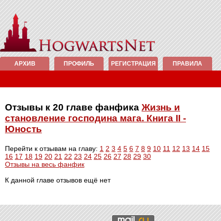
АРХИВ
ПРОФИЛЬ
РЕГИСТРАЦИЯ
ПРАВИЛА
Отзывы к 20 главе фанфика
Жизнь и
становление господина мага. Книга II -
Юность
Перейти к отзывам на главу:
1
2
3
4
5
6
7
8
9
10
11
12
13
14
15
16
17
18
19
20
21
22
23
24
25
26
27
28
29
30
Отзывы на весь фанфик
К данной главе отзывов ещё нет