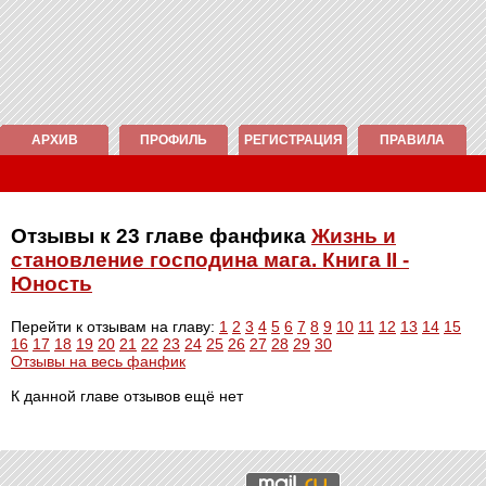
АРХИВ
ПРОФИЛЬ
РЕГИСТРАЦИЯ
ПРАВИЛА
Отзывы к 23 главе фанфика
Жизнь и
становление господина мага. Книга II -
Юность
Перейти к отзывам на главу:
1
2
3
4
5
6
7
8
9
10
11
12
13
14
15
16
17
18
19
20
21
22
23
24
25
26
27
28
29
30
Отзывы на весь фанфик
К данной главе отзывов ещё нет