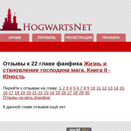
АРХИВ
ПРОФИЛЬ
РЕГИСТРАЦИЯ
ПРАВИЛА
Отзывы к 22 главе фанфика
Жизнь и
становление господина мага. Книга II -
Юность
Перейти к отзывам на главу:
1
2
3
4
5
6
7
8
9
10
11
12
13
14
15
16
17
18
19
20
21
22
23
24
25
26
27
28
29
30
Отзывы на весь фанфик
К данной главе отзывов ещё нет