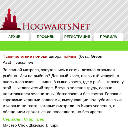
АРХИВ
ПРОФИЛЬ
РЕГИСТРАЦИЯ
ПРАВИЛА
Тысячелетние поиски
автора
malviinn
(бета: Green
Asa)
закончен
За спиной матроса, запутавшись в сетях, лежала огромная
рыбина. Или не рыбина? Длинный хвост, покрытый чешуей, а
вдоль плавников — шипы. А выше хвоста, где у рыб — голова, у
этой — человеческий торс. Бледно-зеленая грудь, словно
напитавшаяся зелени тины, безволосая и без сосков. Голова с
короткими черными волосами, выступающие под губами клыки
и черные же глаза, которые смотрели на Кирка уверенно, с
обещанием сражаться до последнего, но без ярости.
Сериалы:
Стар Трек
Мистер Спок, Джеймс Т. Кирк