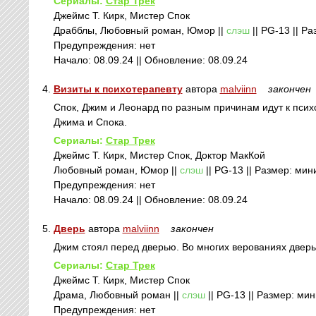
Сериалы:
Стар Трек
Джеймс Т. Кирк, Мистер Спок
Драбблы, Любовный роман, Юмор ||
слэш
|| PG-13 || Ра
Предупреждения: нет
Начало: 08.09.24 || Обновление: 08.09.24
4.
Визиты к психотерапевту
автора
malviinn
закончен
Спок, Джим и Леонард по разным причинам идут к псих
Джима и Спока.
Сериалы:
Стар Трек
Джеймс Т. Кирк, Мистер Спок, Доктор МакКой
Любовный роман, Юмор ||
слэш
|| PG-13 || Размер: мини
Предупреждения: нет
Начало: 08.09.24 || Обновление: 08.09.24
5.
Дверь
автора
malviinn
закончен
Джим стоял перед дверью. Во многих верованиях дверь 
Сериалы:
Стар Трек
Джеймс Т. Кирк, Мистер Спок
Драма, Любовный роман ||
слэш
|| PG-13 || Размер: мини
Предупреждения: нет