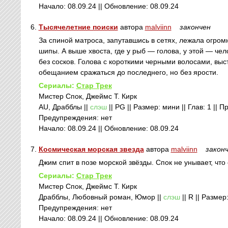
Начало: 08.09.24 || Обновление: 08.09.24
6.
Тысячелетние поиски
автора
malviinn
закончен
За спиной матроса, запутавшись в сетях, лежала огро
шипы. А выше хвоста, где у рыб — голова, у этой — че
без сосков. Голова с короткими черными волосами, выс
обещанием сражаться до последнего, но без ярости.
Сериалы:
Стар Трек
Мистер Спок, Джеймс Т. Кирк
AU, Драбблы ||
слэш
|| PG || Размер: мини || Глав: 1 || 
Предупреждения: нет
Начало: 08.09.24 || Обновление: 08.09.24
7.
Космическая морская звезда
автора
malviinn
закон
Джим спит в позе морской звёзды. Спок не унывает, что
Сериалы:
Стар Трек
Мистер Спок, Джеймс Т. Кирк
Драбблы, Любовный роман, Юмор ||
слэш
|| R || Размер
Предупреждения: нет
Начало: 08.09.24 || Обновление: 08.09.24