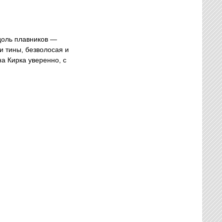
доль плавников —
и тины, безволосая и
а Кирка уверенно, с