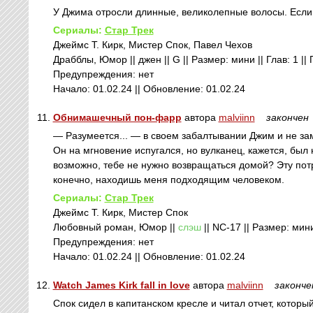
У Джима отросли длинные, великолепные волосы. Если 
Сериалы:
Стар Трек
Джеймс Т. Кирк, Мистер Спок, Павел Чехов
Драбблы, Юмор || джен || G || Размер: мини || Глав: 1 ||
Предупреждения: нет
Начало: 01.02.24 || Обновление: 01.02.24
11.
Обнимашечный пон-фарр
автора
malviinn
закончен
— Разумеется... — в своем забалтывании Джим и не заме
Он на мгновение испугался, но вулканец, кажется, был
возможно, тебе не нужно возвращаться домой? Эту потр
конечно, находишь меня подходящим человеком.
Сериалы:
Стар Трек
Джеймс Т. Кирк, Мистер Спок
Любовный роман, Юмор ||
слэш
|| NC-17 || Размер: мини
Предупреждения: нет
Начало: 01.02.24 || Обновление: 01.02.24
12.
Watch James Kirk fall in love
автора
malviinn
законче
Спок сидел в капитанском кресле и читал отчет, которы