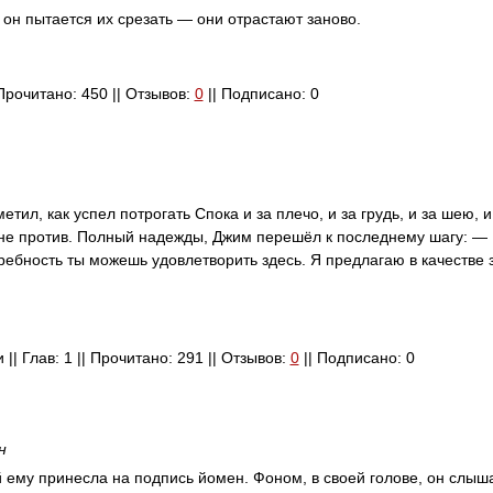
он пытается их срезать — они отрастают заново.
 Прочитано: 450 || Отзывов:
0
|| Подписано: 0
тил, как успел потрогать Спока и за плечо, и за грудь, и за шею, 
 не против. Полный надежды, Джим перешёл к последнему шагу: — 
ебность ты можешь удовлетворить здесь. Я предлагаю в качестве 
 || Глав: 1 || Прочитано: 291 || Отзывов:
0
|| Подписано: 0
н
й ему принесла на подпись йомен. Фоном, в своей голове, он слыш