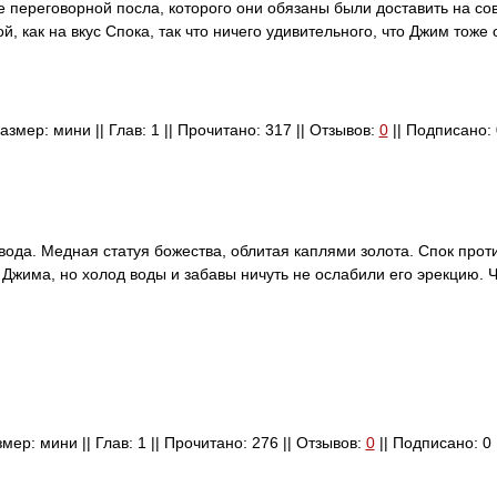
ле переговорной посла, которого они обязаны были доставить на со
 как на вкус Спока, так что ничего удивительного, что Джим тоже
Размер: мини || Глав: 1 || Прочитано: 317 || Отзывов:
0
|| Подписано: 
вода. Медная статуя божества, облитая каплями золота. Спок прот
Джима, но холод воды и забавы ничуть не ослабили его эрекцию. Ч
змер: мини || Глав: 1 || Прочитано: 276 || Отзывов:
0
|| Подписано: 0