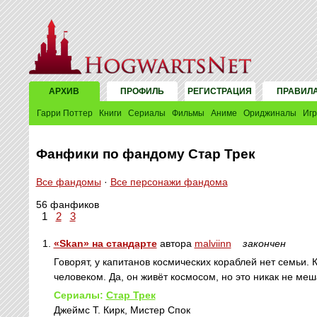
АРХИВ
ПРОФИЛЬ
РЕГИСТРАЦИЯ
ПРАВИЛ
Гарри Поттер
Книги
Сериалы
Фильмы
Аниме
Ориджиналы
Иг
Фанфики по фандому Стар Трек
Все фандомы
·
Все персонажи фандома
56 фанфиков
1
2
3
1.
«Skan» на стандарте
автора
malviinn
закончен
Говорят, у капитанов космических кораблей нет семьи.
человеком. Да, он живёт космосом, но это никак не меш
Сериалы:
Стар Трек
Джеймс Т. Кирк, Мистер Спок