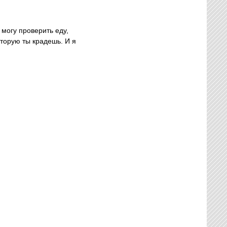
 могу проверить еду,
оторую ты крадешь. И я