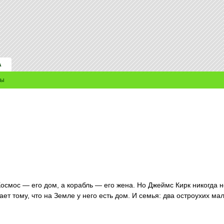
А
ры
 Космос — его дом, а корабль — его жена. Но Джеймс Кирк никогда
ает тому, что на Земле у него есть дом. И семья: два остроухих ма