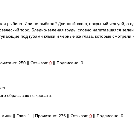
мная рыбина. Или не рыбина? Длинный хвост, покрытый чешуей, а в
ловеческий торс. Бледно-зеленая грудь, словно напитавшаяся зелен
тупающие под губами клыки и черные же глаза, которые смотрели н
Прочитано: 250 || Отзывов:
0
|| Подписано: 0
чен
 его сбрасывают с кровати.
: мини || Глав: 1 || Прочитано: 276 || Отзывов:
0
|| Подписано: 0