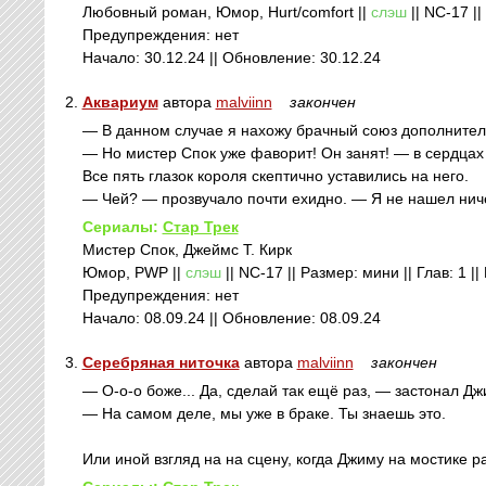
Любовный роман, Юмор, Hurt/comfort ||
слэш
|| NC-17 ||
Предупреждения: нет
Начало: 30.12.24 || Обновление: 30.12.24
2.
Аквариум
автора
malviinn
закончен
— В данном случае я нахожу брачный союз дополните
— Но мистер Спок уже фаворит! Он занят! — в сердцах
Все пять глазок короля скептично уставились на него.
— Чей? — прозвучало почти ехидно. — Я не нашел ниче
Сериалы:
Стар Трек
Мистер Спок, Джеймс Т. Кирк
Юмор, PWP ||
слэш
|| NC-17 || Размер: мини || Глав: 1 |
Предупреждения: нет
Начало: 08.09.24 || Обновление: 08.09.24
3.
Серебряная ниточка
автора
malviinn
закончен
— О-о-о боже... Да, сделай так ещё раз, — застонал Д
— На самом деле, мы уже в браке. Ты знаешь это.
Или иной взгляд на на сцену, когда Джиму на мостике р