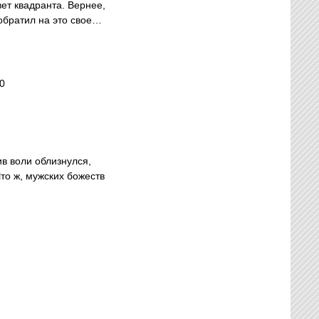
вет квадранта. Вернее,
 обратил на это свое…
0
ив воли облизнулся,
то ж, мужских божеств