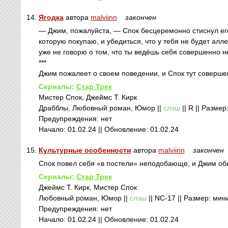
14.
Ягодка
автора
malviinn
закончен
— Джим, пожалуйста, — Спок бесцеремонно стиснул его 
которую покупаю, и убедиться, что у тебя не будет алл
уже не говорю о том, что ты ведёшь себя совершенно 
***
Джим пожалеет о своем поведении, и Спок тут соверше
Сериалы:
Стар Трек
Мистер Спок, Джеймс Т. Кирк
Драбблы, Любовный роман, Юмор ||
слэш
|| R || Размер
Предупреждения: нет
Начало: 01.02.24 || Обновление: 01.02.24
15.
Культурные особенности
автора
malviinn
закончен
Спок повел себя «в постели» неподобающе, и Джим обиде
Сериалы:
Стар Трек
Джеймс Т. Кирк, Мистер Спок
Любовный роман, Юмор ||
слэш
|| NC-17 || Размер: мини
Предупреждения: нет
Начало: 01.02.24 || Обновление: 01.02.24