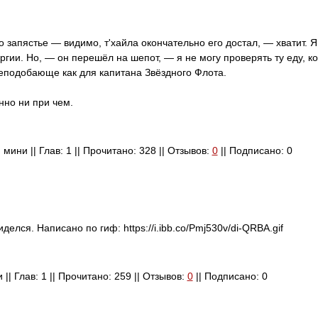
запястье — видимо, т'хайла окончательно его достал, — хватит. Я
ергии. Но, — он перешёл на шепот, — я не могу проверять ту еду, к
неподобающе как для капитана Звёздного Флота.
нно ни при чем.
: мини || Глав: 1 || Прочитано: 328 || Отзывов:
0
|| Подписано: 0
лся. Написано по гиф: https://i.ibb.co/Pmj530v/di-QRBA.gif
 || Глав: 1 || Прочитано: 259 || Отзывов:
0
|| Подписано: 0