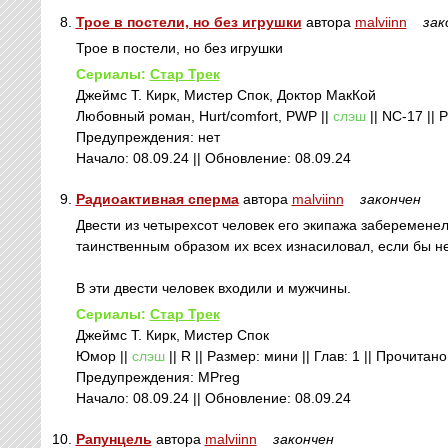
8.
Трое в постели, но без игрушки
автора
malviinn
зак
Трое в постели, но без игрушки
Сериалы:
Стар Трек
Джеймс Т. Кирк, Мистер Спок, Доктор МакКой
Любовный роман, Hurt/comfort, PWP ||
слэш
|| NC-17 || 
Предупреждения: нет
Начало: 08.09.24 || Обновление: 08.09.24
9.
Радиоактивная сперма
автора
malviinn
закончен
Двести из четырехсот человек его экипажа забеременел
таинственным образом их всех изнасиловал, если бы не
В эти двести человек входили и мужчины.
Сериалы:
Стар Трек
Джеймс Т. Кирк, Мистер Спок
Юмор ||
слэш
|| R || Размер: мини || Глав: 1 || Прочитано
Предупреждения: MPreg
Начало: 08.09.24 || Обновление: 08.09.24
10.
Рапунцель
автора
malviinn
закончен