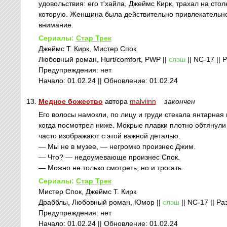
удовольствия: его т'хайла, Джеймс Кирк, трахал на сто
которую. Женщина была действительно привлекательной,
внимание.
Сериалы:
Стар Трек
Джеймс Т. Кирк, Мистер Спок
Любовный роман, Hurt/comfort, PWP ||
слэш
|| NC-17 || 
Предупреждения: нет
Начало: 01.02.24 || Обновление: 01.02.24
13.
Медное божество
автора
malviinn
закончен
Его волосы намокли, по лицу и груди стекала янтарная 
когда посмотрел ниже. Мокрые плавки плотно обтянули 
часто изображают с этой важной деталью.
— Мы не в музее, — негромко произнес Джим.
— Что? — недоумевающе произнес Спок.
— Можно не только смотреть, но и трогать.
Сериалы:
Стар Трек
Мистер Спок, Джеймс Т. Кирк
Драбблы, Любовный роман, Юмор ||
слэш
|| NC-17 || Ра
Предупреждения: нет
Начало: 01.02.24 || Обновление: 01.02.24