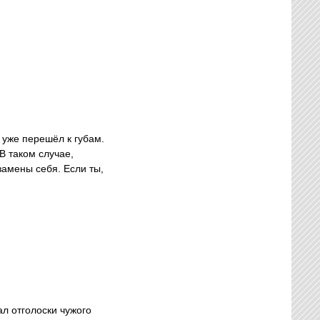
и уже перешёл к губам.
В таком случае,
замены себя. Если ты,
ал отголоски чужого