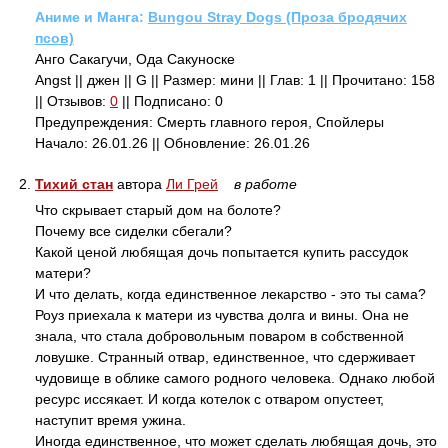
Аниме и Манга:
Bungou Stray Dogs (Проза бродячих
псов)
Анго Сакагучи, Ода Сакуноске
Angst || джен || G || Размер: мини || Глав: 1 || Прочитано: 158
|| Отзывов:
0
|| Подписано: 0
Предупреждения: Смерть главного героя, Спойлеры
Начало: 26.01.26 || Обновление: 26.01.26
2.
Тихий стан
автора
Ли Грей
в работе
Что скрывает старый дом на болоте?
Почему все сиделки сбегали?
Какой ценой любящая дочь попытается купить рассудок
матери?
И что делать, когда единственное лекарство - это ты сама?
Роуз приехала к матери из чувства долга и вины. Она не
знала, что стала добровольным поваром в собственной
ловушке. Странный отвар, единственное, что сдерживает
чудовище в облике самого родного человека. Однако любой
ресурс иссякает. И когда котелок с отваром опустеет,
наступит время ужина.
Иногда единственное, что может сделать любящая дочь, это