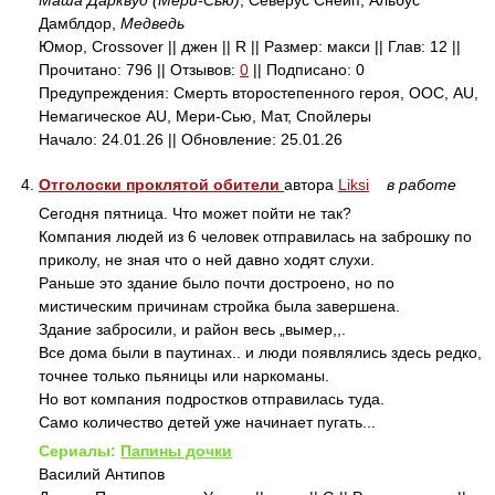
Маша Дарквуд (Мери-Сью)
, Северус Снейп, Альбус
Дамблдор,
Медведь
Юмор, Crossover || джен || R || Размер: макси || Глав: 12 ||
Прочитано: 796 || Отзывов:
0
|| Подписано: 0
Предупреждения: Смерть второстепенного героя, ООС, AU,
Немагическое AU, Мери-Сью, Мат, Спойлеры
Начало: 24.01.26 || Обновление: 25.01.26
4.
Отголоски проклятой обители
автора
Liksi
в работе
Сегодня пятница. Что может пойти не так?
Компания людей из 6 человек отправилась на заброшку по
приколу, не зная что о ней давно ходят слухи.
Раньше это здание было почти достроено, но по
мистическим причинам стройка была завершена.
Здание забросили, и район весь „вымер,,.
Все дома были в паутинах.. и люди появлялись здесь редко,
точнее только пьяницы или наркоманы.
Но вот компания подростков отправилась туда.
Само количество детей уже начинает пугать...
Сериалы:
Папины дочки
Василий Антипов