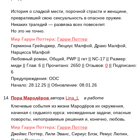
История о сладкой мести, порочной страсти и женщине,
превратившей свою сексуальность в опасное оружие.
Никаких трагедий — развязка всех повеселит.
Но это не точно.
Mир Гарри Поттера:
Гарри Поттер
Гермиона Грейнджер, Люциус Малфой, Драко Малфой,
Нарцисса Малфой
Любовный роман, Общий, PWP || гет || NC-17 || Размер:
миди || Глав: 6 || Прочитано: 2650 || Отзывов:
0
|| Подписано:
6
Предупреждения: ООС
Начало: 28.12.25 || Обновление: 08.01.26
14.
Пора Мародёров
автора
Lina_L
в работе
Ключевые события из жизни Мародёров их окружения,
начиная с седьмого курса: неожиданные задачи, опасные
повороты, непоправимые решения и, конечно, любовь.
Mир Гарри Поттера:
Гарри Поттер
Джеймс Поттер, Лили Эванс, Сириус Блэк, Ремус Люпин,