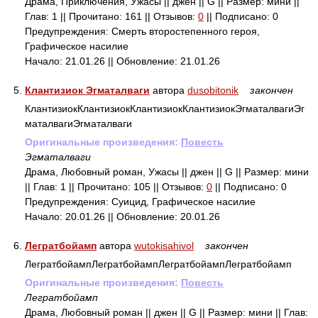
Драма, Приключения, Ужасы || джен || G || Размер: мини ||
Глав: 1 || Прочитано: 161 || Отзывов:
0
|| Подписано: 0
Предупреждения: Смерть второстепенного героя,
Графическое насилие
Начало: 21.01.26 || Обновление: 21.01.26
5.
Клантизиок Эгматалваги
автора
dusobitonik
закончен
КлантизиокКлантизиокКлантизиокКлантизиокЭгматалвагиЭг
маталвагиЭгматалваги
Оригинальные произведения:
Повесть
Эгматалваги
Драма, Любовный роман, Ужасы || джен || G || Размер: мини
|| Глав: 1 || Прочитано: 105 || Отзывов:
0
|| Подписано: 0
Предупреждения: Суицид, Графическое насилие
Начало: 20.01.26 || Обновление: 20.01.26
6.
Легратбойамп
автора
wutokisahivol
закончен
ЛегратбойампЛегратбойампЛегратбойампЛегратбойамп
Оригинальные произведения:
Повесть
Легратбойамп
Драма, Любовный роман || джен || G || Размер: мини || Глав: