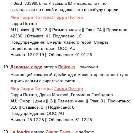
l=0&id=333988), но Я забыла ID и пароль. так что
выкладываю по новой и надеюсь что не забуду пароли.
Mир Гарри Поттера:
Гарри Поттер
Гарри Поттер
AU || джен || PG-13 || Размер: макси || Глав: 74 || Прочитано:
42330 || Отзывов:
4
|| Подписано: 16
Предупреждения: Смерть главного героя, Смерть
второстепенного героя, ООС, AU
Начало: 12.02.19 || Обновление: 01.01.26
19.
Деловые люди
автора
Пайсано
закончен
Настоящий коварный Дамбигад и махинатор не станет тупо
тырить деньги с сиротского счета…
Mир Гарри Поттера:
Гарри Поттер
Гарри Поттер, Драко Малфой, Гермиона Грейнджер
AU, Юмор || джен || G || Размер: мини || Глав: 3 || Прочитано:
810 || Отзывов:
1
|| Подписано: 0
Предупреждения: ООС, AU
Начало: 25.12.25 || Обновление: 31.12.25
20.
La foudre
автора
Charm Fever
в работе