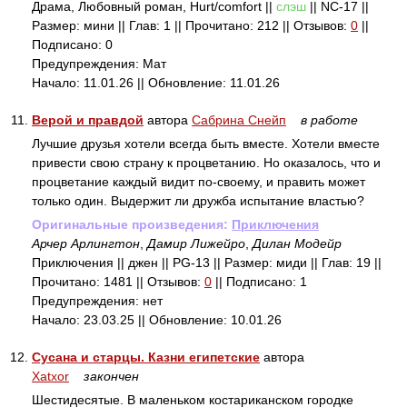
Драма, Любовный роман, Hurt/comfort ||
слэш
|| NC-17 ||
Размер: мини || Глав: 1 || Прочитано: 212 || Отзывов:
0
||
Подписано: 0
Предупреждения: Мат
Начало: 11.01.26 || Обновление: 11.01.26
11.
Верой и правдой
автора
Сабрина Снейп
в работе
Лучшие друзья хотели всегда быть вместе. Хотели вместе
привести свою страну к процветанию. Но оказалось, что и
процветание каждый видит по-своему, и править может
только один. Выдержит ли дружба испытание властью?
Оригинальные произведения:
Приключения
Арчер Арлингтон
,
Дамир Лижейро
,
Дилан Модейр
Приключения || джен || PG-13 || Размер: миди || Глав: 19 ||
Прочитано: 1481 || Отзывов:
0
|| Подписано: 1
Предупреждения: нет
Начало: 23.03.25 || Обновление: 10.01.26
12.
Сусана и старцы. Казни египетские
автора
Xatxor
закончен
Шестидесятые. В маленьком костариканском городке