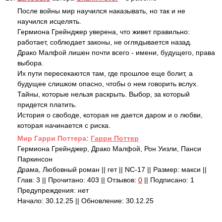
После войны мир научился наказывать, но так и не
научился исцелять.
Гермиона Грейнджер уверена, что живет правильно:
работает, соблюдает законы, не оглядывается назад.
Драко Малфой лишен почти всего - имени, будущего, права
выбора.
Их пути пересекаются там, где прошлое еще болит, а
будущее слишком опасно, чтобы о нем говорить вслух.
Тайны, которые нельзя раскрыть. Выбор, за который
придется платить.
История о свободе, которая не дается даром и о любви,
которая начинается с риска.
Mир Гарри Поттера:
Гарри Поттер
Гермиона Грейнджер, Драко Малфой, Рон Уизли, Панси
Паркинсон
Драма, Любовный роман || гет || NC-17 || Размер: макси ||
Глав: 3 || Прочитано: 403 || Отзывов:
0
|| Подписано: 1
Предупреждения: нет
Начало: 30.12.25 || Обновление: 30.12.25