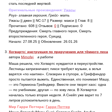
стать последней жертвой.
Оригинальные произведения:
Ужасы
Роуз- главная героиня
,
Грейс- мать
Ужасы || джен || NC-17 || Размер: макси || Глав: 8 ||
Прочитано: 608 || Отзывов:
0
|| Подписано: 0
Предупреждения: Смерть главного героя, Смерть
второстепенного героя, Суицид
Начало: 27.08.25 || Обновление: 26.01.26
3.
Хогвартс: инструкция по приручению для тёмного леса
автора
Mimofej
в работе
Маша решила, что Хогвартс нуждается в переустройстве.
Лестницы капризничают, пикси требуют музыки, а зелья
варятся «по наитию». Слизерин в ступоре, а Гриффиндор
просто пытается выжить. Единственная, кто понимает Машу,
— это Гермиона Грейнджер. Вместе они творят хаос: одна
— по учебникам, другая — по зову леса. В Хогвартсе
началась только вторая неделя. А Снейп уже варит по 7
литров успокоительного в день.
Mир Гарри Поттера:
Гарри Поттер