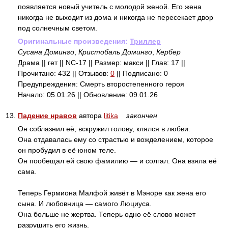
появляется новый учитель с молодой женой. Его жена
никогда не выходит из дома и никогда не пересекает двор
под солнечным светом.
Оригинальные произведения:
Триллер
Сусана Доминго
,
Кристобаль Доминго
,
Кербер
Драма || гет || NC-17 || Размер: макси || Глав: 17 ||
Прочитано: 432 || Отзывов:
0
|| Подписано: 0
Предупреждения: Смерть второстепенного героя
Начало: 05.01.26 || Обновление: 09.01.26
13.
Падение нравов
автора
litika
закончен
Он соблазнил её, вскружил голову, клялся в любви.
Она отдавалась ему со страстью и вожделением, которое
он пробудил в её юном теле.
Он пообещал ей свою фамилию — и солгал. Она взяла её
сама.
Теперь Гермиона Малфой живёт в Мэноре как жена его
сына. И любовница — самого Люциуса.
Она больше не жертва. Теперь одно её слово может
разрушить его жизнь.