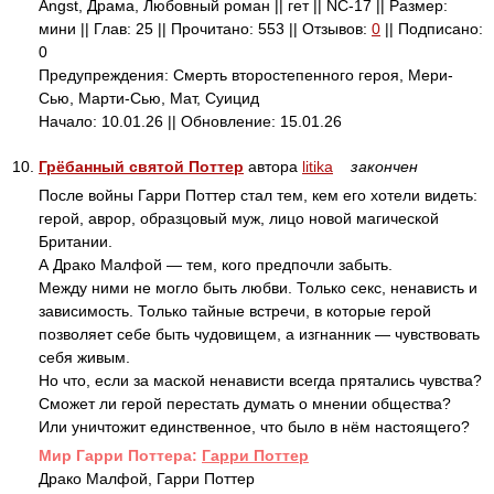
Angst, Драма, Любовный роман || гет || NC-17 || Размер:
мини || Глав: 25 || Прочитано: 553 || Отзывов:
0
|| Подписано:
0
Предупреждения: Смерть второстепенного героя, Мери-
Сью, Марти-Сью, Мат, Суицид
Начало: 10.01.26 || Обновление: 15.01.26
10.
Грёбанный святой Поттер
автора
litika
закончен
После войны Гарри Поттер стал тем, кем его хотели видеть:
герой, аврор, образцовый муж, лицо новой магической
Британии.
А Драко Малфой — тем, кого предпочли забыть.
Между ними не могло быть любви. Только секс, ненависть и
зависимость. Только тайные встречи, в которые герой
позволяет себе быть чудовищем, а изгнанник — чувствовать
себя живым.
Но что, если за маской ненависти всегда прятались чувства?
Сможет ли герой перестать думать о мнении общества?
Или уничтожит единственное, что было в нём настоящего?
Mир Гарри Поттера:
Гарри Поттер
Драко Малфой, Гарри Поттер