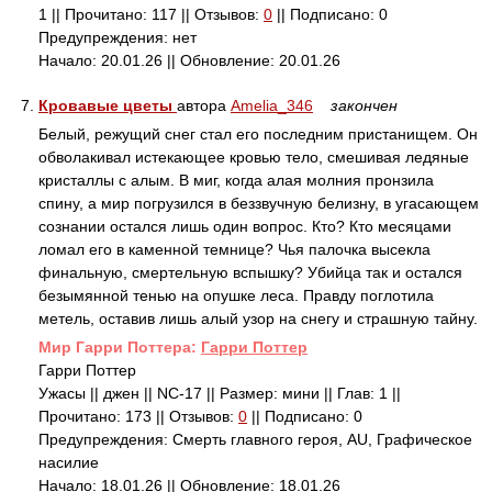
1 || Прочитано: 117 || Отзывов:
0
|| Подписано: 0
Предупреждения: нет
Начало: 20.01.26 || Обновление: 20.01.26
7.
Кровавые цветы
автора
Amelia_346
закончен
Белый, режущий снег стал его последним пристанищем. Он
обволакивал истекающее кровью тело, смешивая ледяные
кристаллы с алым. В миг, когда алая молния пронзила
спину, а мир погрузился в беззвучную белизну, в угасающем
сознании остался лишь один вопрос. Кто? Кто месяцами
ломал его в каменной темнице? Чья палочка высекла
финальную, смертельную вспышку? Убийца так и остался
безымянной тенью на опушке леса. Правду поглотила
метель, оставив лишь алый узор на снегу и страшную тайну.
Mир Гарри Поттера:
Гарри Поттер
Гарри Поттер
Ужасы || джен || NC-17 || Размер: мини || Глав: 1 ||
Прочитано: 173 || Отзывов:
0
|| Подписано: 0
Предупреждения: Смерть главного героя, AU, Графическое
насилие
Начало: 18.01.26 || Обновление: 18.01.26