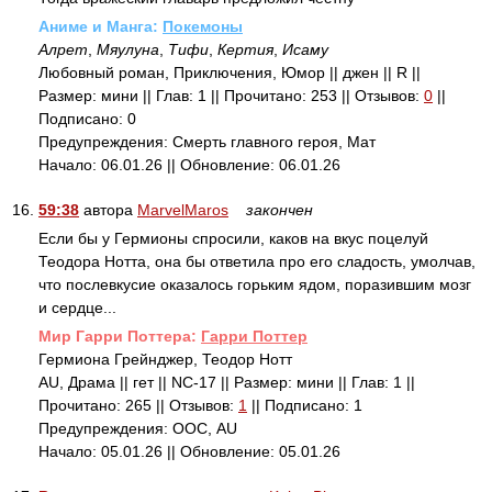
Аниме и Манга:
Покемоны
Алрет
,
Мяулуна
,
Тифи
,
Кертия
,
Исаму
Любовный роман, Приключения, Юмор || джен || R ||
Размер: мини || Глав: 1 || Прочитано: 253 || Отзывов:
0
||
Подписано: 0
Предупреждения: Смерть главного героя, Мат
Начало: 06.01.26 || Обновление: 06.01.26
16.
59:38
автора
MarvelMaros
закончен
Если бы у Гермионы спросили, каков на вкус поцелуй
Теодора Нотта, она бы ответила про его сладость, умолчав,
что послевкусие оказалось горьким ядом, поразившим мозг
и сердце...
Mир Гарри Поттера:
Гарри Поттер
Гермиона Грейнджер, Теодор Нотт
AU, Драма || гет || NC-17 || Размер: мини || Глав: 1 ||
Прочитано: 265 || Отзывов:
1
|| Подписано: 1
Предупреждения: ООС, AU
Начало: 05.01.26 || Обновление: 05.01.26