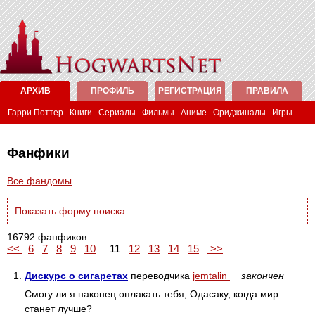
АРХИВ
ПРОФИЛЬ
РЕГИСТРАЦИЯ
ПРАВИЛА
Гарри Поттер
Книги
Сериалы
Фильмы
Аниме
Ориджиналы
Игры
Фанфики
Все фандомы
Показать форму поиска
16792 фанфиков
<<
6
7
8
9
10
11
12
13
14
15
>>
1.
Дискурс о сигаретах
переводчика
jemtalin
закончен
Смогу ли я наконец оплакать тебя, Одасаку, когда мир
станет лучше?