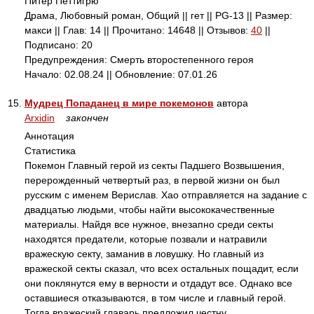
Питер Петтигрю
Драма, Любовный роман, Общий || гет || PG-13 || Размер:
макси || Глав: 14 || Прочитано: 14648 || Отзывов:
40
||
Подписано: 20
Предупреждения: Смерть второстепенного героя
Начало: 02.08.24 || Обновление: 07.01.26
15.
Мудрец Попаданец в мире покемонов
автора
Arxidin
закончен
Аннотация
Статистика
Покемон Главный герой из секты Падшего Возвышения,
перерожденный четвертый раз, в первой жизни он был
русским с именем Верислав. Хао отправляется на задание с
двадцатью людьми, чтобы найти высококачественные
материалы. Найдя все нужное, внезапно среди секты
находятся предатели, которые позвали и натравили
вражескую секту, заманив в ловушку. Но главный из
вражеской секты сказал, что всех остальных пощадит, если
они поклянутся ему в верности и отдадут все. Однако все
оставшиеся отказываются, в том числе и главный герой.
Тогда вражеский главарь предложил честну