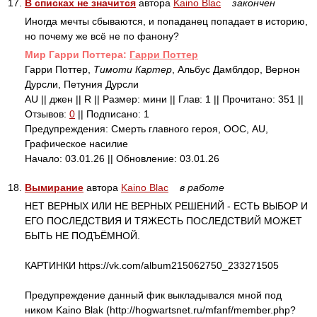
17.
В списках не значится
автора
Kaino Blac
закончен
Иногда мечты сбываются, и попаданец попадает в историю,
но почему же всё не по фанону?
Mир Гарри Поттера:
Гарри Поттер
Гарри Поттер,
Тимоти Картер
, Альбус Дамблдор, Вернон
Дурсли, Петуния Дурсли
AU || джен || R || Размер: мини || Глав: 1 || Прочитано: 351 ||
Отзывов:
0
|| Подписано: 1
Предупреждения: Смерть главного героя, ООС, AU,
Графическое насилие
Начало: 03.01.26 || Обновление: 03.01.26
18.
Вымирание
автора
Kaino Blac
в работе
НЕТ ВЕРНЫХ ИЛИ НЕ ВЕРНЫХ РЕШЕНИЙ - ЕСТЬ ВЫБОР И
ЕГО ПОСЛЕДСТВИЯ И ТЯЖЕСТЬ ПОСЛЕДСТВИЙ МОЖЕТ
БЫТЬ НЕ ПОДЪЁМНОЙ.
КАРТИНКИ https://vk.com/album215062750_233271505
Предупреждение данный фик выкладывался мной под
ником Kaino Blak (http://hogwartsnet.ru/mfanf/member.php?