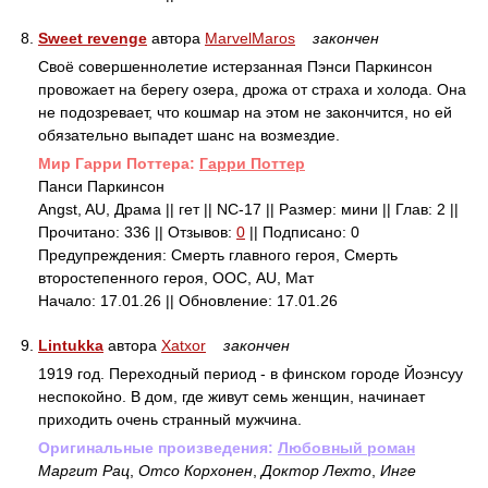
8.
Sweet revenge
автора
MarvelMaros
закончен
Своё совершеннолетие истерзанная Пэнси Паркинсон
провожает на берегу озера, дрожа от страха и холода. Она
не подозревает, что кошмар на этом не закончится, но ей
обязательно выпадет шанс на возмездие.
Mир Гарри Поттера:
Гарри Поттер
Панси Паркинсон
Angst, AU, Драма || гет || NC-17 || Размер: мини || Глав: 2 ||
Прочитано: 336 || Отзывов:
0
|| Подписано: 0
Предупреждения: Смерть главного героя, Смерть
второстепенного героя, ООС, AU, Мат
Начало: 17.01.26 || Обновление: 17.01.26
9.
Lintukka
автора
Xatxor
закончен
1919 год. Переходный период - в финском городе Йоэнсуу
неспокойно. В дом, где живут семь женщин, начинает
приходить очень странный мужчина.
Оригинальные произведения:
Любовный роман
Маргит Рац
,
Отсо Корхонен
,
Доктор Лехто
,
Инге