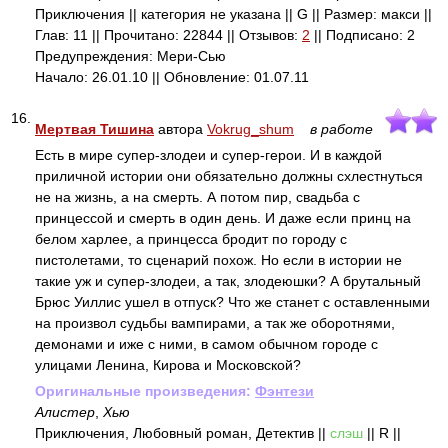
Приключения || категория не указана || G || Размер: макси ||
Глав: 11 || Прочитано: 22844 || Отзывов:
2
|| Подписано: 2
Предупреждения: Мери-Сью
Начало: 26.01.10 || Обновление: 01.07.11
16.
Мертвая Тишина
автора
Vokrug_shum
в работе
Есть в мире супер-злодеи и супер-герои. И в каждой
приличной истории они обязательно должны схлестнуться
не на жизнь, а на смерть. А потом пир, свадьба с
принцессой и смерть в один день. И даже если принц на
белом харлее, а принцесса бродит по городу с
пистолетами, то сценарий похож. Но если в истории не
такие уж и супер-злодеи, а так, злодеюшки? А брутальный
Брюс Уиллис ушел в отпуск? Что же станет с оставленными
на произвол судьбы вампирами, а так же оборотнями,
демонами и иже с ними, в самом обычном городе с
улицами Ленина, Кирова и Московской?
Оригинальные произведения:
Фэнтези
Алистер
,
Хью
Приключения, Любовный роман, Детектив ||
слэш
|| R ||