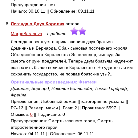
Предупреждения: нет
Начало: 30.10.11 || Обновление: 09.11.11
8.
Легенда о Двух Королях
автора
MargoBaranova
в работе
Легенда повествует о приключениях двух братьев -
Доминика и Бернарда. Оба - сыновья последнего короля
Объединённого Королевства Эспелендор, чья судьба -
смерть от руки предателей. Теперь двум братьям надлежит
возвратить былое величие в Королевство. Но удастся ли им
сохранить государство, не порвав братские узы?..
Оригинальные произведения:
Фэнтези
Доминик
,
Бернард
,
Николия Беллигейл
,
Томас Гердриф
,
Фрейна
Приключения, Любовный роман || категория не указана ||
PG-13 || Размер: макси || Глав: 2 || Прочитано: 5597 ||
Отзывов:
0
|| Подписано: 0
Предупреждения: Смерть главного героя, Смерть
второстепенного героя
Начало: 04.11.11 || Обновление: 06.11.11