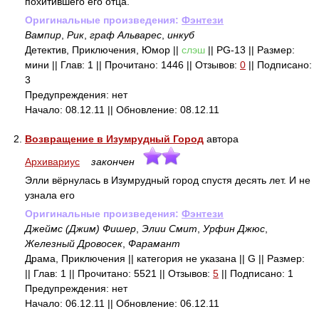
похитившего его отца.
Оригинальные произведения:
Фэнтези
Вампир
,
Рик
,
граф Альварес
,
инкуб
Детектив, Приключения, Юмор ||
слэш
|| PG-13 || Размер:
мини || Глав: 1 || Прочитано: 1446 || Отзывов:
0
|| Подписано:
3
Предупреждения: нет
Начало: 08.12.11 || Обновление: 08.12.11
2.
Возвращение в Изумрудный Город
автора
Архивариус
закончен
Элли вёрнулась в Изумрудный город спустя десять лет. И не
узнала его
Оригинальные произведения:
Фэнтези
Джеймс (Джим) Фишер
,
Элии Смит
,
Урфин Джюс
,
Железный Дровосек
,
Фарамант
Драма, Приключения || категория не указана || G || Размер:
|| Глав: 1 || Прочитано: 5521 || Отзывов:
5
|| Подписано: 1
Предупреждения: нет
Начало: 06.12.11 || Обновление: 06.12.11