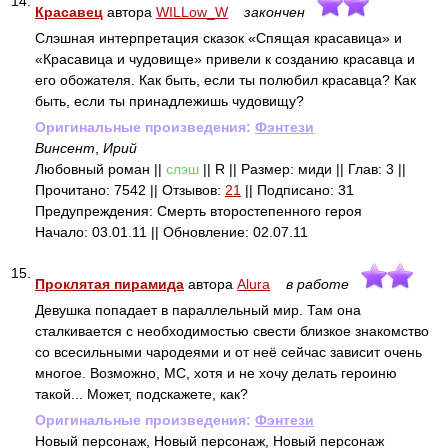
14.
Красавец
автора
WILLow_W
закончен
Слэшная интерпретация сказок «Спящая красавица» и
«Красавица и чудовище» привели к созданию красавца и
его обожателя. Как быть, если ты полюбил красавца? Как
быть, если ты принадлежишь чудовищу?
Оригинальные произведения:
Фэнтези
Винсент
,
Ирий
Любовный роман ||
слэш
|| R || Размер: миди || Глав: 3 ||
Прочитано: 7542 || Отзывов:
21
|| Подписано: 31
Предупреждения: Смерть второстепенного героя
Начало: 03.01.11 || Обновление: 02.07.11
15.
Проклятая пирамида
автора
Alura
в работе
Девушка попадает в параллельный мир. Там она
сталкивается с необходимостью свести близкое знакомство
со всесильными чародеями и от неё сейчас зависит очень
многое. Возможно, МС, хотя и не хочу делать героиню
такой... Может, подскажете, как?
Оригинальные произведения:
Фэнтези
Новый персонаж, Новый персонаж, Новый персонаж