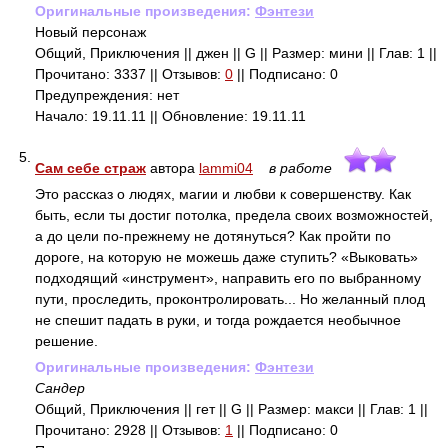
Оригинальные произведения:
Фэнтези
Новый персонаж
Общий, Приключения || джен || G || Размер: мини || Глав: 1 ||
Прочитано: 3337 || Отзывов:
0
|| Подписано: 0
Предупреждения: нет
Начало: 19.11.11 || Обновление: 19.11.11
5.
Сам себе страж
автора
lammi04
в работе
Это рассказ о людях, магии и любви к совершенству. Как
быть, если ты достиг потолка, предела своих возможностей,
а до цели по-прежнему не дотянуться? Как пройти по
дороге, на которую не можешь даже ступить? «Выковать»
подходящий «инструмент», направить его по выбранному
пути, проследить, проконтролировать... Но желанный плод
не спешит падать в руки, и тогда рождается необычное
решение.
Оригинальные произведения:
Фэнтези
Сандер
Общий, Приключения || гет || G || Размер: макси || Глав: 1 ||
Прочитано: 2928 || Отзывов:
1
|| Подписано: 0