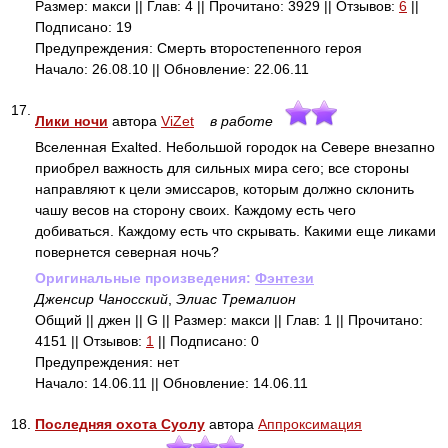
Размер: макси || Глав: 4 || Прочитано: 3929 || Отзывов:
6
||
Подписано: 19
Предупреждения: Смерть второстепенного героя
Начало: 26.08.10 || Обновление: 22.06.11
17.
Лики ночи
автора
ViZet
в работе
Вселенная Exalted. Небольшой городок на Севере внезапно
приобрел важность для сильных мира сего; все стороны
направляют к цели эмиссаров, которым должно склонить
чашу весов на сторону своих. Каждому есть чего
добиваться. Каждому есть что скрывать. Какими еще ликами
повернется северная ночь?
Оригинальные произведения:
Фэнтези
Дженсир Чаносский
,
Элиас Тремалион
Общий || джен || G || Размер: макси || Глав: 1 || Прочитано:
4151 || Отзывов:
1
|| Подписано: 0
Предупреждения: нет
Начало: 14.06.11 || Обновление: 14.06.11
18.
Последняя охота Суолу
автора
Аппроксимация