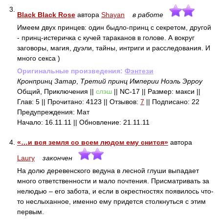
3.
Black Black Rose
автора
Shayan
в работе
Имеем двух принцев: один быдло-принц с секретом, другой
- принц-истеричка с кучей тараканов в голове. А вокруг
заговоры, магия, дуэли, тайны, интриги и расследования. И
много секса )
Оригинальные произведения:
Фэнтези
Кронпринц Затар
,
Третий принц Империи Ноэль Эрроу
Общий, Приключения ||
слэш
|| NC-17 || Размер: макси ||
Глав: 5 || Прочитано: 4123 || Отзывов:
7
|| Подписано: 22
Предупреждения: Мат
Начало: 16.11.11 || Обновление: 21.11.11
4.
«…и вся земля со всем людом ему снится»
автора
Laury
закончен
На долю деревенского ведуна в лесной глуши выпадает
много ответственности и мало почтения. Присматривать за
нелюдью – его забота, и если в окрестностях появилось что-
то неслыханное, именно ему придется столкнуться с этим
первым.