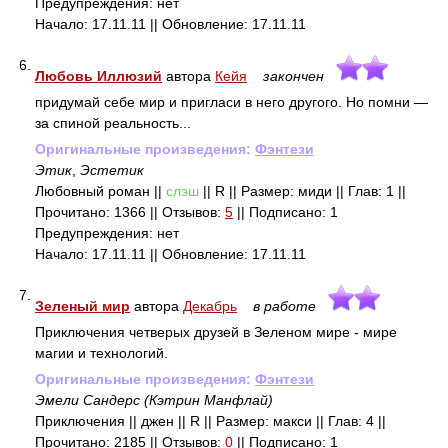
Предупреждения: нет
Начало: 17.11.11 || Обновление: 17.11.11
6.
Любовь Иллюзий
автора
Кейя
закончен
придумай себе мир и пригласи в него другого. Но помни —
за спиной реальность...
Оригинальные произведения:
Фэнтези
Этик
,
Эстетик
Любовный роман ||
слэш
|| R || Размер: миди || Глав: 1 ||
Прочитано: 1366 || Отзывов:
5
|| Подписано: 1
Предупреждения: нет
Начало: 17.11.11 || Обновление: 17.11.11
7.
Зеленый мир
автора
Декабрь
в работе
Приключения четверых друзей в Зеленом мире - мире
магии и технологий.
Оригинальные произведения:
Фэнтези
Эмели Сандерс (Кэтрин Манфлай)
Приключения || джен || R || Размер: макси || Глав: 4 ||
Прочитано: 2185 || Отзывов:
0
|| Подписано: 1