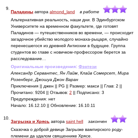
9.
Паладины
автора
almond_land
в работе
Альтернативная реальность, наши дни. В Эдинбургском
Университете на временном факультете, где готовят
Паладинов — путешественников во времени, — происходит
загадочное убийство молодого монаха-рыцаря, случайно
перенесшегося из древней Антиохии в будущее. Группа
студентов во главе с новичком-профессором берется за
расследование…
Оригинальные произведения:
Фэнтези
Александр Сервантес
,
Ян Лайм
,
Клайв Сомерсет
,
Мира
Розенберг
,
Джошуа Джон Варан
Приключения || джен || PG || Размер: макси || Глав: 2 ||
Прочитано: 9204 || Отзывов:
2
|| Подписано: 3
Предупреждения: нет
Начало: 16.12.10 || Обновление: 16.10.11
10.
Загрызка и Хрясь
автора
saint hell
закончен
Сказочка о доброй девице Загрызке вампирского роду-
племени да удалом священнике Хрясе.