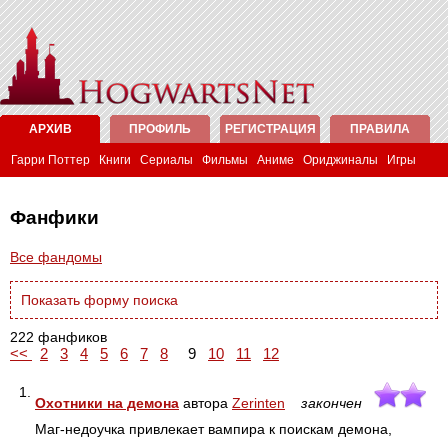
АРХИВ
ПРОФИЛЬ
РЕГИСТРАЦИЯ
ПРАВИЛА
Гарри Поттер
Книги
Сериалы
Фильмы
Аниме
Ориджиналы
Игры
Фанфики
Все фандомы
Показать форму поиска
222 фанфиков
<<
2
3
4
5
6
7
8
9
10
11
12
1.
Охотники на демона
автора
Zerinten
закончен
Маг-недоучка привлекает вампира к поискам демона,