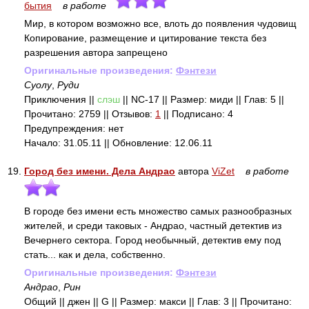
бытия
в работе
Мир, в котором возможно все, влоть до появления чудовищ
Копирование, размещение и цитирование текста без
разрешения автора запрещено
Оригинальные произведения:
Фэнтези
Суолу
,
Руди
Приключения ||
слэш
|| NC-17 || Размер: миди || Глав: 5 ||
Прочитано: 2759 || Отзывов:
1
|| Подписано: 4
Предупреждения: нет
Начало: 31.05.11 || Обновление: 12.06.11
19.
Город без имени. Дела Андрао
автора
ViZet
в работе
В городе без имени есть множество самых разнообразных
жителей, и среди таковых - Андрао, частный детектив из
Вечернего сектора. Город необычный, детектив ему под
стать... как и дела, собственно.
Оригинальные произведения:
Фэнтези
Андрао
,
Рин
Общий || джен || G || Размер: макси || Глав: 3 || Прочитано: