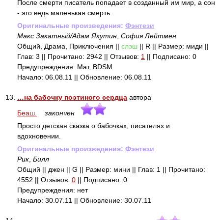
После смерти писатель попадает в созданный им мир, а сон
- это ведь маленькая смерть.
Оригинальные произведения:
Фэнтези
Макс Закатный/Адам Якутин
,
София Лейтмен
Общий, Драма, Приключения ||
слэш
|| R || Размер: миди ||
Глав: 3 || Прочитано: 2942 || Отзывов:
1
|| Подписано: 0
Предупреждения: Мат, BDSM
Начало: 06.08.11 || Обновление: 06.08.11
13.
…на бабочку поэтиного сердца
автора
Беаш.
закончен
Просто детская сказка о бабочках, писателях и
вдохновении.
Оригинальные произведения:
Фэнтези
Рик
,
Билл
Общий || джен || G || Размер: мини || Глав: 1 || Прочитано:
4552 || Отзывов:
0
|| Подписано: 0
Предупреждения: нет
Начало: 30.07.11 || Обновление: 30.07.11