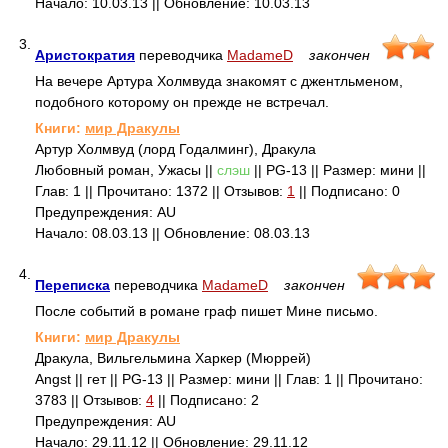
Начало: 10.03.13 || Обновление: 10.03.13
3.
Аристократия
переводчика
MadameD
закончен
На вечере Артура Холмвуда знакомят с джентльменом,
подобного которому он прежде не встречал.
Книги:
мир Дракулы
Артур Холмвуд (лорд Годалминг), Дракула
Любовный роман, Ужасы ||
слэш
|| PG-13 || Размер: мини ||
Глав: 1 || Прочитано: 1372 || Отзывов:
1
|| Подписано: 0
Предупреждения: AU
Начало: 08.03.13 || Обновление: 08.03.13
4.
Переписка
переводчика
MadameD
закончен
После событий в романе граф пишет Мине письмо.
Книги:
мир Дракулы
Дракула, Вильгельмина Харкер (Мюррей)
Angst || гет || PG-13 || Размер: мини || Глав: 1 || Прочитано:
3783 || Отзывов:
4
|| Подписано: 2
Предупреждения: AU
Начало: 29.11.12 || Обновление: 29.11.12