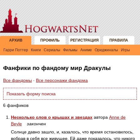
АРХИВ
ПРОФИЛЬ
РЕГИСТРАЦИЯ
ПРАВИЛА
Гарри Поттер
Книги
Сериалы
Фильмы
Аниме
Ориджиналы
Игры
Фанфики по фандому мир Дракулы
Все фандомы
·
Все персонажи фандома
Показать форму поиска
6 фанфиков
1.
Несколько слов о крышах и звездах
автора
Anne de
Beyle
закончен
Солнце давно зашло, и, казалось, что время остановилось,
вобрав в себя все живущее. Ей даже показалось, что никого