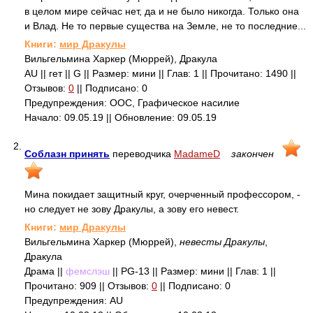
в целом мире сейчас нет, да и не было никогда. Только она
и Влад. Не то первые существа на Земле, не то последние...
Книги:
мир Дракулы
Вильгельмина Харкер (Мюррей), Дракула
AU || гет || G || Размер: мини || Глав: 1 || Прочитано: 1490 ||
Отзывов:
0
|| Подписано: 0
Предупреждения: ООС, Графическое насилие
Начало: 09.05.19 || Обновление: 09.05.19
2.
Соблазн принять
переводчика
MadameD
закончен
Мина покидает защитный круг, очерченный профессором, -
но следует не зову Дракулы, а зову его невест.
Книги:
мир Дракулы
Вильгельмина Харкер (Мюррей),
невесты Дракулы
,
Дракула
Драма ||
фемслэш
|| PG-13 || Размер: мини || Глав: 1 ||
Прочитано: 909 || Отзывов:
0
|| Подписано: 0
Предупреждения: AU