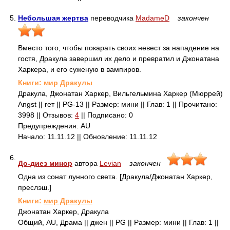
5.
Небольшая жертва
переводчика
MadameD
закончен
Вместо того, чтобы покарать своих невест за нападение на
гостя, Дракула завершил их дело и превратил и Джонатана
Харкера, и его суженую в вампиров.
Книги:
мир Дракулы
Дракула, Джонатан Харкер, Вильгельмина Харкер (Мюррей)
Angst || гет || PG-13 || Размер: мини || Глав: 1 || Прочитано:
3998 || Отзывов:
4
|| Подписано: 0
Предупреждения: AU
Начало: 11.11.12 || Обновление: 11.11.12
6.
До-диез минор
автора
Levian
закончен
Одна из сонат лунного света. [Дракула/Джонатан Харкер,
преслэш.]
Книги:
мир Дракулы
Джонатан Харкер, Дракула
Общий, AU, Драма || джен || PG || Размер: мини || Глав: 1 ||