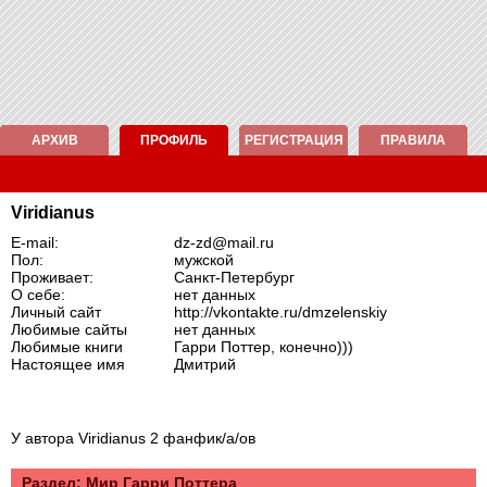
АРХИВ
ПРОФИЛЬ
РЕГИСТРАЦИЯ
ПРАВИЛА
Viridianus
E-mail:
dz-zd@mail.ru
Пол:
мужской
Проживает:
Санкт-Петербург
О себе:
нет данных
Личный сайт
http://vkontakte.ru/dmzelenskiy
Любимые сайты
нет данных
Любимые книги
Гарри Поттер, конечно)))
Настоящее имя
Дмитрий
У автора Viridianus 2 фанфик/а/ов
Раздел: Mир Гарри Поттера