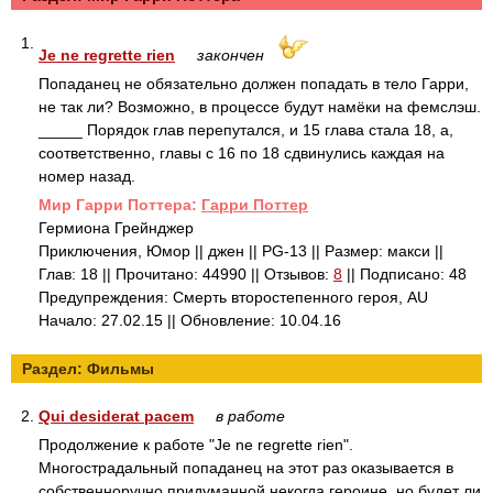
1.
Je ne regrette rien
закончен
Попаданец не обязательно должен попадать в тело Гарри,
не так ли? Возможно, в процессе будут намёки на фемслэш.
_____ Порядок глав перепутался, и 15 глава стала 18, а,
соответственно, главы с 16 по 18 сдвинулись каждая на
номер назад.
Mир Гарри Поттера:
Гарри Поттер
Гермиона Грейнджер
Приключения, Юмор || джен || PG-13 || Размер: макси ||
Глав: 18 || Прочитано: 44990 || Отзывов:
8
|| Подписано: 48
Предупреждения: Смерть второстепенного героя, AU
Начало: 27.02.15 || Обновление: 10.04.16
Раздел: Фильмы
2.
Qui desiderat pacem
в работе
Продолжение к работе "Je ne regrette rien".
Многострадальный попаданец на этот раз оказывается в
собственноручно придуманной некогда героине, но будет ли