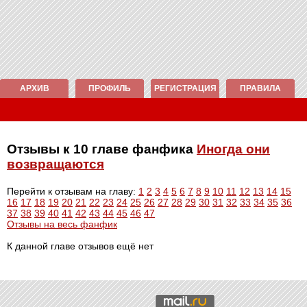
АРХИВ
ПРОФИЛЬ
РЕГИСТРАЦИЯ
ПРАВИЛА
Отзывы к 10 главе фанфика
Иногда они
возвращаются
Перейти к отзывам на главу:
1
2
3
4
5
6
7
8
9
10
11
12
13
14
15
16
17
18
19
20
21
22
23
24
25
26
27
28
29
30
31
32
33
34
35
36
37
38
39
40
41
42
43
44
45
46
47
Отзывы на весь фанфик
К данной главе отзывов ещё нет